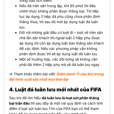
vòng đấu tích điểm.
Nếu đá trên sân trung lập, khi 90 phút thi đấu
chính thức không phân được thắng bại. Thì tiếp
tục áp dụng 2 hiệp đá phụ cũng chưa phân định
thắng thua, thì sau đó mới áp dụng luật đá luân
lưu.
Đối với những giải đấu có lượt đi – lượt về trên sân
nhà lẫn sân khách thì ngoài luật 2 hiệp phụ được
áp dụng thì còn áp dụng luật bàn thắng sân khách
để xác định. Nếu các phương pháp vẫn không
phân định được thì sẽ áp dụng luật đá luân lưu.
Một số trường hợp, các đội bóng sẽ không cần
phải đá thêm 2 hiệp phụ mà sẽ đá luân lưu ngay.
⇒ Tham khảo thêm bài viết:
Điểm danh 11 cầu thủ trong
đội hình xuất sắc nhất mọi thời đại
4. Luật đá luân lưu mới nhất của FIFA
Sau khi đã tìm hiểu
đá luân lưu là loạt sút phân thắng
bại trận đấu
thì sau đây là một vài quy định và cách tính
điểm ở loạt sút luân lưu 11m của FIFA bạn có thể tham
khảo để áp dụng trong trận đấu của mình nhé: