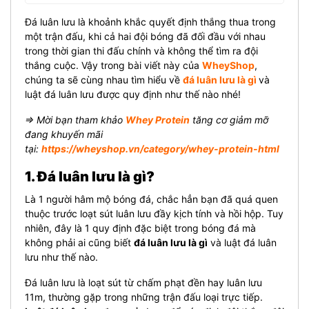
Đá luân lưu là khoảnh khắc quyết định thắng thua trong
một trận đấu, khi cả hai đội bóng đã đối đầu với nhau
trong thời gian thi đấu chính và không thể tìm ra đội
thắng cuộc. Vậy trong bài viết này của
WheyShop
,
chúng ta sẽ cùng nhau tìm hiểu về
đá luân lưu là gì
và
luật đá luân lưu được quy định như thế nào nhé!
⇒ Mời bạn tham khảo
Whey Protein
tăng cơ giảm mỡ
đang khuyến mãi
tại:
https://wheyshop.vn/category/whey-protein-html
1. Đá luân lưu là gì?
Là 1 người hâm mộ bóng đá, chắc hẳn bạn đã quá quen
thuộc trước loạt sút luân lưu đầy kịch tính và hồi hộp. Tuy
nhiên, đây là 1 quy định đặc biệt trong bóng đá mà
không phải ai cũng biết
đá luân lưu là gì
và luật đá luân
lưu như thế nào.
Đá luân lưu là loạt sút từ chấm phạt đền hay luân lưu
11m, thường gặp trong những trận đấu loại trực tiếp.