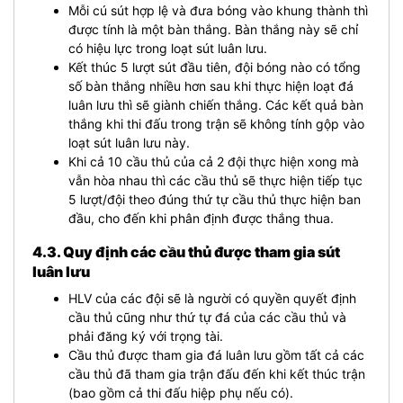
Mỗi cú sút hợp lệ và đưa bóng vào khung thành thì
được tính là một bàn thắng. Bàn thắng này sẽ chỉ
có hiệu lực trong loạt sút luân lưu.
Kết thúc 5 lượt sút đầu tiên, đội bóng nào có tổng
số bàn thắng nhiều hơn sau khi thực hiện loạt đá
luân lưu thì sẽ giành chiến thắng. Các kết quả bàn
thắng khi thi đấu trong trận sẽ không tính gộp vào
loạt sút luân lưu này.
Khi cả 10 cầu thủ của cả 2 đội thực hiện xong mà
vẫn hòa nhau thì các cầu thủ sẽ thực hiện tiếp tục
5 lượt/đội theo đúng thứ tự cầu thủ thực hiện ban
đầu, cho đến khi phân định được thắng thua.
4.3. Quy định các cầu thủ được tham gia sút
luân lưu
HLV của các đội sẽ là người có quyền quyết định
cầu thủ cũng như thứ tự đá của các cầu thủ và
phải đăng ký với trọng tài.
Cầu thủ được tham gia đá luân lưu gồm tất cả các
cầu thủ đã tham gia trận đấu đến khi kết thúc trận
(bao gồm cả thi đấu hiệp phụ nếu có).