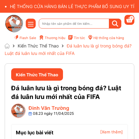
HỆ THỐNG CỬA HÀNG BÁN LẺ THỰC PHẨM BỔ SUNG UY TÍN 
0
Flash Sale
Thương hiệu
Tin tức
Hệ thống cửa hàng
Kiến Thức Thể Thao
Đá luân lưu là gì trong bóng đá?
Luật đá luân lưu mới nhất của FIFA
Kiến Thức Thể Thao
Đá luân lưu là gì trong bóng đá? Luật
đá luân lưu mới nhất của FIFA
Đinh Văn Trường
08.23 ngày 11/04/2025
Mục lục bài viết
[Xem thêm]