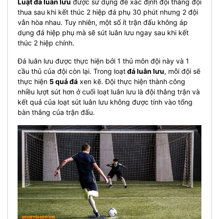
Luật đá luân lưu
được sử dụng để xác định đội thắng đội
thua sau khi kết thúc 2 hiệp đá phụ 30 phút nhưng 2 đội
vẫn hòa nhau. Tuy nhiên, một số ít trận đấu không áp
dụng đá hiệp phụ mà sẽ sút luân lưu ngay sau khi kết
thúc 2 hiệp chính.
Đá luân lưu được thực hiện bởi 1 thủ môn đội này và 1
cầu thủ của đội còn lại. Trong loạt
đá luân lưu
, mỗi đội sẽ
thực hiện
5 quả đá
xen kẽ. Đội thực hiện thành công
nhiều lượt sút hơn ở cuối loạt luân lưu là đội thắng trận và
kết quả của loạt sút luân lưu không được tính vào tổng
bàn thắng của trận đấu.