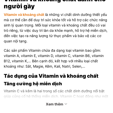
người gầy
Vitamin và khoáng chất
là những vi chất dinh dưỡng thiết yếu
mà cơ thể cần để duy trì sức khỏe tốt và hỗ trợ các chức năng
sinh lý quan trọng. Mỗi loại vitamin và khoáng chất đều có vai
trò riêng, từ việc duy trì làn da khỏe mạnh, hỗ trợ hệ miễn dịch,
đến việc tạo ra năng lượng từ thực phẩm và bảo vệ các cơ
quan nội tạng.
Các sản phẩm Vitamin chứa đa dạng loại vitamin bao gồm:
vitamin A, vitamin E, vitamin D, vitamin C, vitamin B6, vitamin
B12, vitamin K,… Bên cạnh đó, kết hợp với nhiều loại chất
khoáng như: Sắt, Magie, Kẽm, Kali, Natri, Selen,…
Tác dụng của Vitamin và khoáng chất
Tăng cường hệ miễn dịch
Vitamin C và kẽm là hai trong số các chất dinh dưỡng nổi bật
giúp củng cố hệ thống miễn dịch. Vitamin C hoạt động như một
chất chống oxy hóa mạnh mẽ, giúp bảo vệ tế bào khỏi các gốc
Xem thêm
tự do và hỗ trợ sản xuất tế bào bạch cầu. Kẽm là một khoáng
chất vi lượng, giúp tăng cường chức năng miễn dịch và hỗ trợ