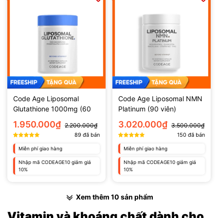
Code Age Liposomal
Code Age Liposomal NMN
Glutathione 1000mg (60
Platinum (90 viên)
viên)
1.950.000₫
3.020.000₫
2.200.000₫
3.500.000₫
89
đã bán
150
đã bán
Miễn phí giao hàng
Miễn phí giao hàng
Nhập mã CODEAGE10 giảm giá
Nhập mã CODEAGE10 giảm giá
10%
10%
Xem thêm 10 sản phẩm
Vitamin và khoáng chất dành cho