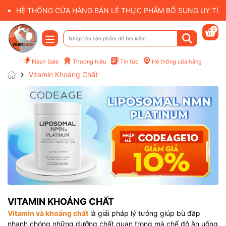
HỆ THỐNG CỬA HÀNG BÁN LẺ THỰC PHẨM BỔ SUNG UY TÍN 
0
Flash Sale
Thương hiệu
Tin tức
Hệ thống cửa hàng
Vitamin Khoáng Chất
VITAMIN KHOÁNG CHẤT
Vitamin và khoáng chất
là giải pháp lý tưởng giúp bù đắp
nhanh chóng những dưỡng chất quan trọng mà chế độ ăn uống