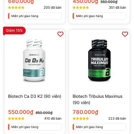
680.000₫
450.000₫
550.000₫
200
đã bán
351
đã bán
Miễn phí giao hàng
Miễn phí giao hàng
Giảm 15%
Biotech Ca D3 K2 (90 viên)
Biotech Tribulus Maximus
(90 viên)
550.000₫
780.000₫
650.000₫
410
đã bán
223
đã bán
Miễn phí giao hàng
Miễn phí giao hàng