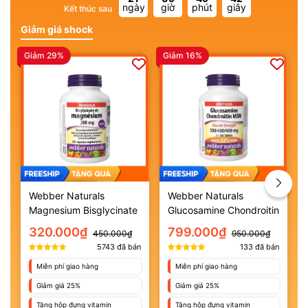
ngày
giờ
phút
giây
Kết thúc sau
Giảm giá shock
Giảm 29%
Giảm 16%
G
Webber Naturals
Webber Naturals
Magnesium Bisglycinate
Glucosamine Chondroitin
200mg
MSM (120 viên)
320.000₫
799.000₫
450.000₫
950.000₫
5743
đã bán
133
đã bán
Miễn phí giao hàng
Miễn phí giao hàng
Giảm giá 25%
Giảm giá 25%
Tặng hộp đựng vitamin
Tặng hộp đựng vitamin