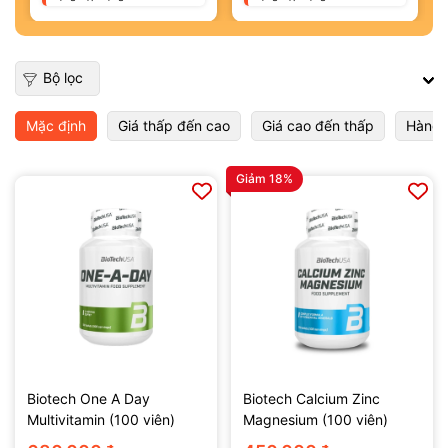
Bộ lọc
Mặc định
Giá thấp đến cao
Giá cao đến thấp
Hàng 
Giảm 18%
Biotech One A Day
Biotech Calcium Zinc
Multivitamin (100 viên)
Magnesium (100 viên)