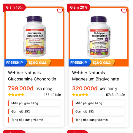
Giảm 16%
Giảm 29%
Webber Naturals
Webber Naturals
Glucosamine Chondroitin
Magnesium Bisglycinate
MSM (120 viên)
200mg
799.000₫
320.000₫
950.000₫
450.000₫
133
đã bán
5743
đã bán
Miễn phí giao hàng
Miễn phí giao hàng
Giảm giá 25%
Giảm giá 25%
Tặng hộp đựng vitamin
Tặng hộp đựng vitamin