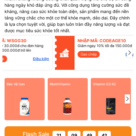
hàng ngày khó đáp ứng đủ. Với công dụng tăng cường sức đề
kháng, nâng cao sức khỏe toàn diện, sản phẩm mang đến nền
tảng vững chắc cho một cơ thể khỏe mạnh, dẻo dai. Đây chính
là lựa chọn tuyệt vời, giúp bạn luôn tràn đầy năng lượng và đạt
được mục tiêu sức khỏe tốt nhất.
NHẬP MÃ: WSGG30
NHẬP MÃ: CO
Giảm ngay 30.000đ cho đơn hàng
Giảm ngay 10% tố
bất kì từ 1.000.000đ trở lên
Sao chép
Mã giảm giá:
Sao chép
Điều kiện
Điều kiện:
Bảo Vệ Gan
MultiVitamin
Vitamin D3 K2
Flash Sale
21
09
49
41