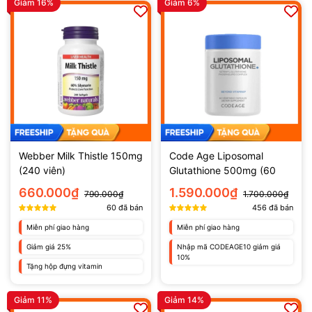
Giảm 16%
Giảm 6%
Webber Milk Thistle 150mg
Code Age Liposomal
(240 viên)
Glutathione 500mg (60
viên)
660.000₫
1.590.000₫
790.000₫
1.700.000₫
60
đã bán
456
đã bán
Miễn phí giao hàng
Miễn phí giao hàng
Giảm giá 25%
Nhập mã CODEAGE10 giảm giá
10%
Tặng hộp đựng vitamin
Giảm 11%
Giảm 14%