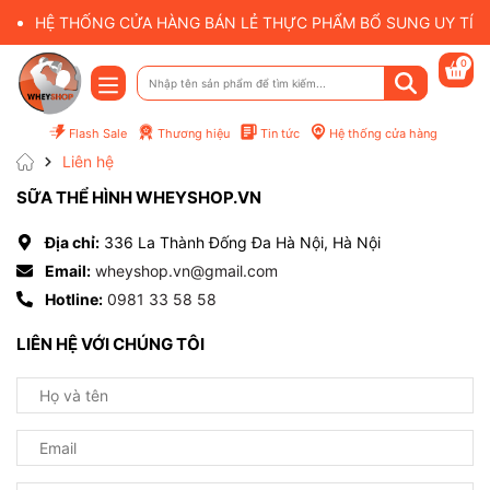
HỆ THỐNG CỬA HÀNG BÁN LẺ THỰC PHẨM BỔ SUNG UY TÍN 
0
Flash Sale
Thương hiệu
Tin tức
Hệ thống cửa hàng
Liên hệ
SỮA THỂ HÌNH WHEYSHOP.VN
Địa chỉ:
336 La Thành Đống Đa Hà Nội, Hà Nội
Email:
wheyshop.vn@gmail.com
Hotline:
0981 33 58 58
LIÊN HỆ VỚI CHÚNG TÔI