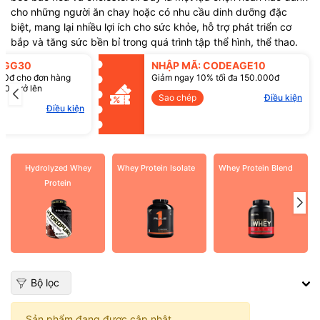
cho những người ăn chay hoặc có nhu cầu dinh dưỡng đặc
biệt, mang lại nhiều lợi ích cho sức khỏe, hỗ trợ phát triển cơ
bắp và tăng sức bền bỉ trong quá trình tập thể hình, thể thao.
SGG30
NHẬP MÃ: CODEAGE10
00đ cho đơn hàng
Giảm ngay 10% tối đa 150.000đ
00đ trở lên
Sao chép
Điều kiện
Điều kiện
Hydrolyzed Whey
Whey Protein Isolate
Whey Protein Blend
Protein
Bộ lọc
Sản phẩm đang được cập nhật.