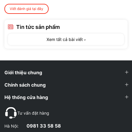
Viết đánh giá tại đây
Tin tức sản phẩm
Xem tất cả bài viết
2. Các nguồn protein thực vật phổ biến
trong Vegan Protein
Tỷ lệ
Nguồn đạm
Ưu điểm nổi bật
protein
Giới thiệu chung
Đậu Hà Lan
Giàu BCAA, dễ tiêu hóa,
~80%
Chính sách chung
(Pea)
không gây dị ứng
Hệ thống cửa hàng
Gạo lứt (Brown
Giàu methionine, hỗ trợ phục
~75%
Rice)
hồi cơ
Tư vấn đặt hàng
Hạt chia, hạt
Bổ sung omega-3, chất xơ &
~65–70%
0981 33 58 58
Hà Nội:
gai dầu
chống viêm