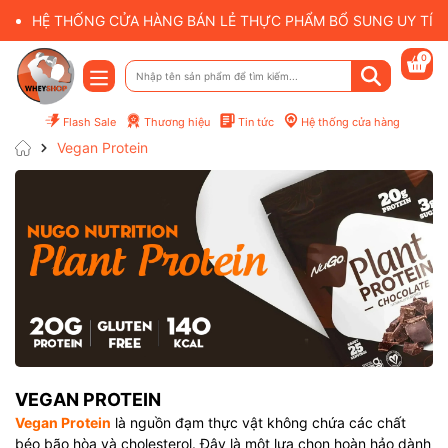
HỆ THỐNG CỬA HÀNG BÁN LẺ THỰC PHẨM BỔ SUNG UY TÍN 
0
Flash Sale
Thương hiệu
Tin tức
Hệ thống cửa hàng
Vegan Protein
Mã giảm giá:
Điều kiện:
VEGAN PROTEIN
Vegan Protein
là nguồn đạm thực vật không chứa các chất
béo bão hòa và cholesterol. Đây là một lựa chọn hoàn hảo dành