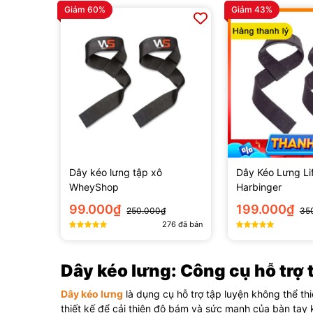
Giảm 60%
Giảm 43%
Dây kéo lưng tập xô
Dây Kéo Lưng Lif
WheyShop
Harbinger
99.000₫
199.000₫
250.000₫
35
276
đã bán
Dây kéo lưng: Công cụ hỗ trợ 
Dây kéo lưng
là dụng cụ hỗ trợ tập luyện không thể t
thiết kế để cải thiện độ bám và sức mạnh của bàn tay 