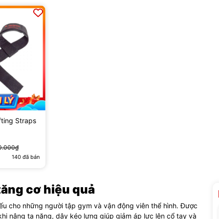
ting Straps
0.000₫
140
đã bán
tăng cơ hiệu quả
hiếu cho những người tập gym và vận động viên thể hình. Được
khi nâng tạ nặng, dây kéo lưng giúp giảm áp lực lên cổ tay và