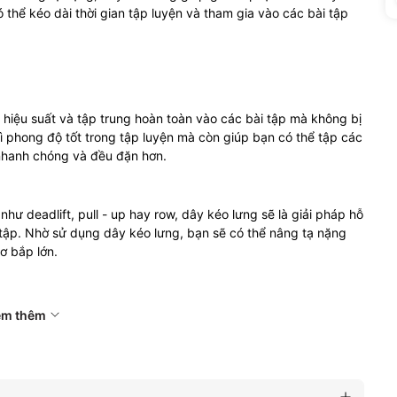
hể kéo dài thời gian tập luyện và tham gia vào các bài tập
hiệu suất và tập trung hoàn toàn vào các bài tập mà không bị
trì phong độ tốt trong tập luyện mà còn giúp bạn có thể tập các
 nhanh chóng và đều đặn hơn.
hư deadlift, pull - up hay row, dây kéo lưng sẽ là giải pháp hỗ
tập. Nhờ sử dụng dây kéo lưng, bạn sẽ có thể nâng tạ nặng
ơ bắp lớn.
 cơ gây chấn thương trong lúc luyện tập. Bằng cách hỗ trợ
em thêm
úp người tập có thể tập trung vào kỹ thuật và sức mạnh cơ
tạ. Từ đó giảm thiểu áp lực cổ tay, ngón tay và giảm các chấn