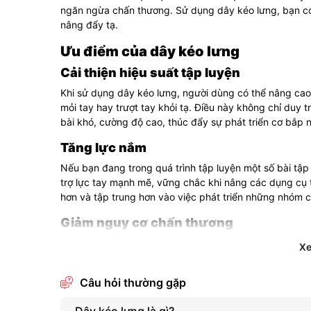
ngăn ngừa chấn thương. Sử dụng dây kéo lưng, bạn có t
nâng đẩy tạ.
Ưu điểm của dây kéo lưng
Cải thiện hiệu suất tập luyện
Khi sử dụng dây kéo lưng, người dùng có thể nâng cao 
mỏi tay hay trượt tay khỏi tạ. Điều này không chỉ duy 
bài khó, cường độ cao, thúc đẩy sự phát triển cơ bắp
Tăng lực nắm
Nếu bạn đang trong quá trình tập luyện một số bài tập n
trợ lực tay mạnh mẽ, vững chắc khi nâng các dụng cụ 
hơn và tập trung hơn vào việc phát triển những nhóm c
Giảm nguy cơ chấn thương
Sử dụng dây kéo lưng sẽ giúp bạn tránh khỏi các nguy
X
phần cổ tay và tăng cường độ bám, dây kéo lưng sẽ gi
bắp, tránh tình trạng trượt tay, không kiểm soát được 
Câu hỏi thường gặp
thương.
Dây kéo lưng là gì?