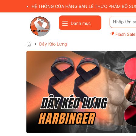
HỆ THỐNG CỬA HÀNG BÁN LẺ THỰC PHẨM BỔ SUNG
Danh mục
Flash Sale
Dây Kéo Lưng