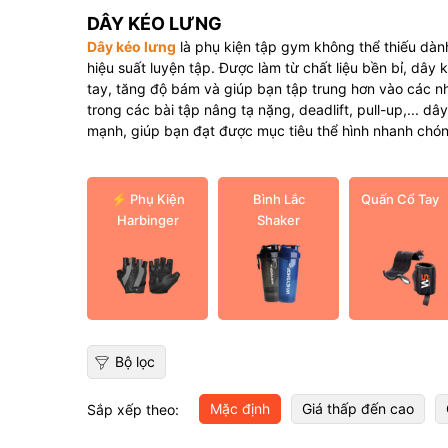
DÂY KÉO LƯNG
Dây kéo lưng
là phụ kiện tập gym không thể thiếu dà
hiệu suất luyện tập. Được làm từ chất liệu bền bỉ, dây 
tay, tăng độ bám và giúp bạn tập trung hơn vào các nh
trong các bài tập nâng tạ nặng, deadlift, pull-up,... d
mạnh, giúp bạn đạt được mục tiêu thể hình nhanh chón
⚡ Phụ Kiện
Bình Lắc
Quấn Cổ Tay
Harbinger
Shaker
Bộ lọc
Mặc định
Giá thấp đến cao
Sắp xếp theo: