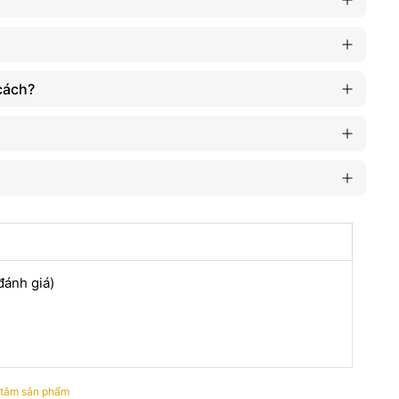
 Chúng phù hợp với nhiều loại bài tập và bạn cũng có thể điều
 kéo lưng trở thành một phụ kiện tập thể hình tiện lợi, giúp
chóng đạt được mục tiêu vóc dáng hoàn hảo.
cách?
 Hà Nội
t lượng, không đảm bảo an toàn khi sử dụng, bạn có thể tham
, WheyShop cam kết là địa chỉ chính hãng cung cấp các sản
m. Bao gồm cả các dòng dây kéo lưng chất lượng, chính hãng
 đánh giá)
 tâm sản phẩm