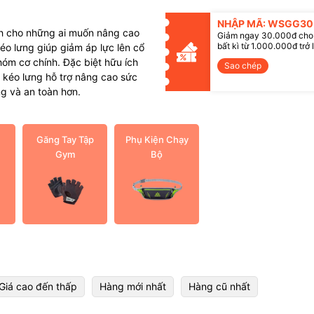
NHẬP MÃ: WSGG30
nh cho những ai muốn nâng cao
Giảm ngay 30.000đ cho
bất kì từ 1.000.000đ trở 
kéo lưng giúp giảm áp lực lên cổ
óm cơ chính. Đặc biệt hữu ích
Sao chép
ây kéo lưng hỗ trợ nâng cao sức
g và an toàn hơn.
Găng Tay Tập
Phụ Kiện Chạy
Gym
Bộ
Giá cao đến thấp
Hàng mới nhất
Hàng cũ nhất