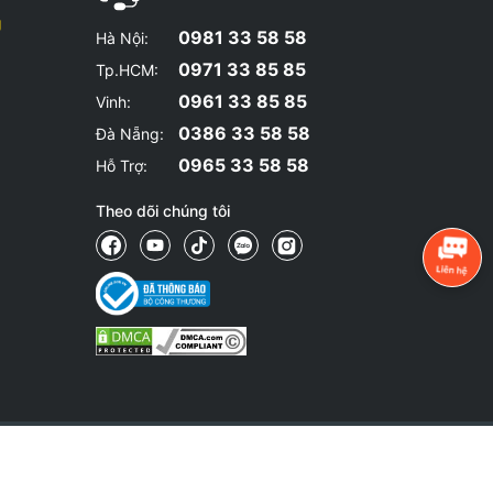
g
0981 33 58 58
Hà Nội:
0971 33 85 85
Tp.HCM:
0961 33 85 85
Vinh:
0386 33 58 58
Đà Nẵng:
0965 33 58 58
Hỗ Trợ:
Theo dõi chúng tôi
YSHOP chưa thể cập nhật ngay lập tức.