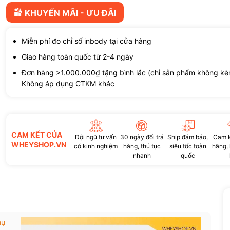
Điều kiện:
KHUYẾN MÃI - ƯU ĐÃI
Miễn phí đo chỉ số inbody tại cửa hàng
Giao hàng toàn quốc từ 2-4 ngày
Đơn hàng >1.000.000₫ tặng bình lắc (chỉ sản phẩm không kè
Không áp dụng CTKM khác
CAM KẾT CỦA
Đội ngũ tư vấn
30 ngày đổi trả
Ship đảm bảo,
Cam k
WHEYSHOP.VN
có kinh nghiệm
hàng, thủ tục
siêu tốc toàn
hãng,
nhanh
quốc
hụ