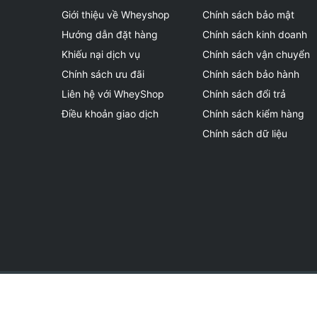
Giới thiệu về Wheyshop
Chính sách bảo mật
Đã mua 
Duy Hưng
Hướng dẫn đặt hàng
Chính sách kinh doanh
Dây kéo đẹp, tập rất thoải mái
Khiếu nại dịch vụ
Chính sách vận chuyển
08/11/2024 20:00:00
Chính sách ưu đãi
Chính sách bảo hành
Liên hệ với WheyShop
Chính sách đổi trả
WheyShop.vn
Điều khoản giao dịch
Chính sách kiểm hàng
Dạ vâng cảm ơn anh đã ủng hộ Sho
Chính sách dữ liệu
đã mua 
Minh Quân
Dây kéo lưng này rất chắc chắn, giúp bảo vệ vùn
08/11/2024 7:05:00
WheyShop.vn
Dạ vâng cảm ơn anh đã ủng hộ Sho
(*) Hình ảnh và thành phần của sản phẩm chỉ mang tính c
(*) Các sản phẩm mà WheyShop phân phối không phải là 
(*) Hiệu quả của sản phẩm khi sử dụng còn tùy thuộc vào 