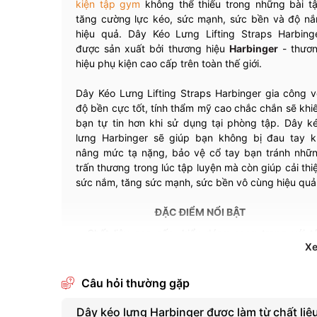
kiện tập gym
không thể thiếu trong những bài t
tăng cường lực kéo, sức mạnh, sức bền và độ n
hiệu quả. Dây Kéo Lưng Lifting Straps Harbing
được sản xuất bởi thương hiệu
Harbinger
- thươ
hiệu phụ kiện cao cấp trên toàn thế giới.
Dây Kéo Lưng Lifting Straps Harbinger gia công v
độ bền cực tốt, tính thẩm mỹ cao chắc chắn sẽ khi
bạn tự tin hơn khi sử dụng tại phòng tập. Dây k
lưng Harbinger sẽ giúp bạn không bị đau tay k
nâng mức tạ nặng, bảo vệ cổ tay bạn tránh nhữ
trấn thương trong lúc tập luyện mà còn giúp cải thi
sức nắm, tăng sức mạnh, sức bền vô cùng hiệu quả
ĐẶC ĐIỂM NỔI BẬT
Chất liệu cao cấp, kiểu dáng sang trọng với t
màu đen nam tính giúp bạn tự tin hơn
X
Độ bền cực cao, với gia công chắc chắn t
đường may
Câu hỏi thường gặp
Gồm 2 dây đeo tay với độ dài mỗi dây là 50cm
Thiết kế dễ dàng điều chỉnh kích cỡ tùy ý sao 
Dây kéo lưng Harbinger được làm từ chất liệu
vừa với cổ tay của bạn