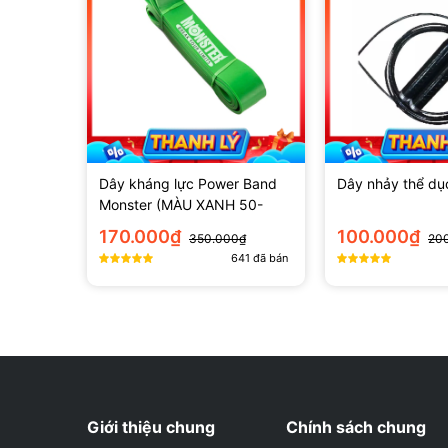
Đã mua 
Hữu Đạt
Dây kéo lưng hỗ trợ rất tốt khi tập deadlift, giú
11/11/2024 21:05:00
WheyShop.vn
Dây kháng lực Power Band
Dây nhảy thể dụ
Dạ vâng cảm ơn anh đã ủng hộ Sho
Monster (MÀU XANH 50-
125lbs)
170.000₫
100.000₫
350.000₫
20
641
đã bán
Đã mua 
Thanh Sơn
Dây kéo lưng giúp tôi tập luyện các bài deadlif
09/11/2024 8:55:00
WheyShop.vn
Dạ vâng cảm ơn anh đã ủng hộ Sho
Giới thiệu chung
Chính sách chung