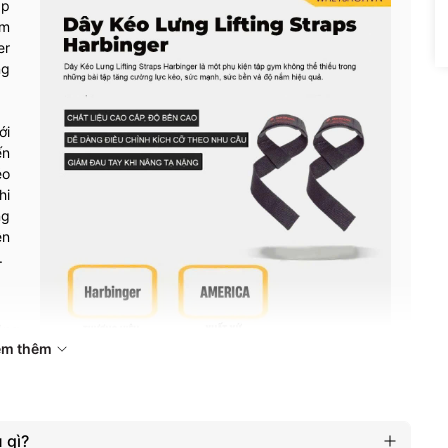
ập
ắm
er
ng
ới
ến
éo
hi
ng
ện
.
ông
em thêm
ừng
cho
 gì?