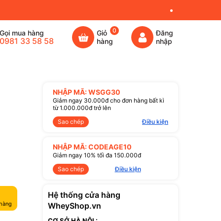
0
Gọi mua hàng
Giỏ
Đăng
0981 33 58 58
hàng
nhập
NHẬP MÃ: WSGG30
Giảm ngay 30.000đ cho đơn hàng bất kì
từ 1.000.000đ trở lên
Sao chép
Điều kiện
NHẬP MÃ: CODEAGE10
Giảm ngay 10% tối đa 150.000đ
Sao chép
Điều kiện
Hệ thống cửa hàng
 hàng
WheyShop.vn
CƠ SỞ HÀ NỘI :