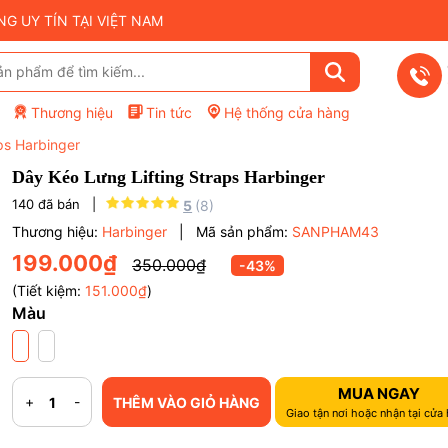
 UY TÍN TẠI VIỆT NAM
Thương hiệu
Tin tức
Hệ thống cửa hàng
ps Harbinger
Dây Kéo Lưng Lifting Straps Harbinger
140
đã bán |
5
(8)
Thương hiệu:
Harbinger
|
Mã sản phẩm:
SANPHAM43
199.000₫
350.000₫
-43%
(Tiết kiệm:
151.000₫
)
Màu
MUA NGAY
+
-
THÊM VÀO GIỎ HÀNG
Mã giảm giá:
Giao tận nơi hoặc nhận tại cửa