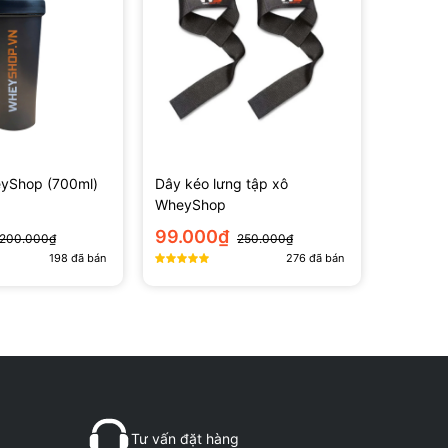
eyShop (700ml)
Dây kéo lưng tập xô
WheyShop
99.000₫
200.000₫
250.000₫
198
đã bán
276
đã bán
ưng.
Tư vấn đặt hàng