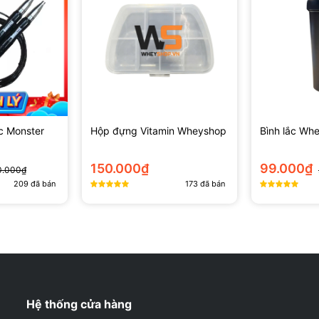
hàng tại WheyShop.vn
p tôi tăng hiệu suất mà không bị đau lưng.
c Monster
Hộp đựng Vitamin Wheyshop
Bình lắc Wh
p ạ
150.000₫
99.000₫
0.000₫
209
đã bán
173
đã bán
hàng tại WheyShop.vn
t và pull-up hiệu quả hơn, giảm áp lực lên tay và tăng sức mạnh cho l
p ạ
Hệ thống cửa hàng