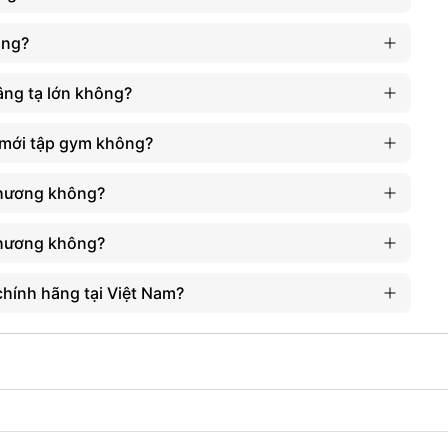
ông?
âng tạ lớn không?
 mới tập gym không?
thương không?
CÔNG DỤNG SẢN PHẨM
Cải thiện sức mạnh, sức bền và khả năng cảm nhận
thương không?
cơ bắp hiệu quả hơn.
Tăng sức nắm, tăng ma sát giúp cầm chặt hơn,
tránh tuột tay, an toàn khi tập luyện.
chính hãng tại Việt Nam?
Tránh việc giãn các khớp ngón tay, bảo vệ cổ tay.
Dây kéo Harbinger đúng là một thiết bị lý tưởng
dành cho những người tập thể hình thể thao khi phải
tập luyện các bài tập về: xô, hít xà, tập lưng.
⇒ Tham khảo danh mục các sản phẩm
Phụ kiện tập
gym
đang khuyến mãi, giảm giá