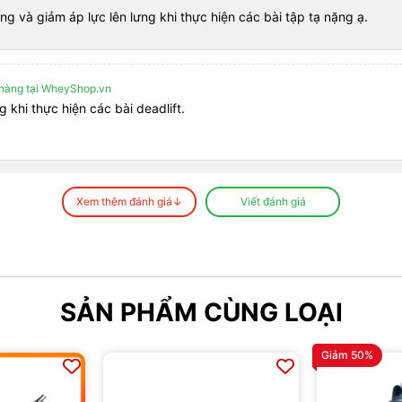
g và giảm áp lực lên lưng khi thực hiện các bài tập tạ nặng ạ.
hàng tại WheyShop.vn
 khi thực hiện các bài deadlift.
Xem thêm đánh giá↓
Viết đánh giá
p ạ
hàng tại WheyShop.vn
 giúp tôi giữ vững tư thế và tập trung hơn.
SẢN PHẨM CÙNG LOẠI
Giảm 50%
p ạ