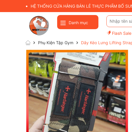
HỆ THỐNG CỬA HÀNG BÁN LẺ THỰC PHẨM BỔ SUNG
Danh mục
Flash Sale
Phụ Kiện Tập Gym
Dây Kéo Lưng Lifting Stra