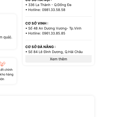
• 336 La Thành - Q.Đống Đa
• Hotline: 0981.33.58.58
CƠ SỞ VINH :
• Số 48 An Dương Vương- Tp.Vinh
• Hotline: 0961.33.85.85
m quà).
CƠ SỞ ĐÀ NẴNG :
• Số 84 Lê Đình Dương, Q.Hải Châu
• Hotline: 0386.33.58.58
Xem thêm
ết chính
CƠ SỞ TP.HCM :
 kho hàng
• 521/36 Cách Mạng Tháng 8 - P.13 -
lớn
Q.10
• Hotline: 0971.33.85.85