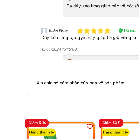
Dạ dây kéo lưng giúp bảo vệ cột sốn
Đã mua 
Xuân Phúc
Dây kéo lưng tập gym này giúp tôi giữ vững lưng
13/11/2024 15:15:00
WheyShop.vn
Dạ vâng cảm ơn anh đã ủng hộ Sho
Xin chia sẻ cảm nhận của bạn về sản phẩm
Đã mua 
Văn Hùng
Dây kéo lưng tập gym này hỗ trợ nâng tạ rất tốt,
12/11/2024 10:00:00
Giảm 51%
Giảm 50%
WheyShop.vn
Dạ vâng cảm ơn anh đã ủng hộ Sho