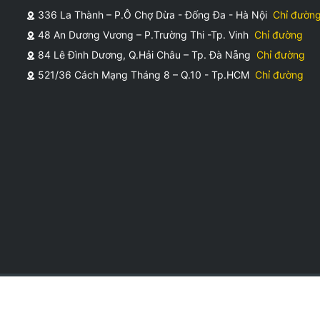
336 La Thành – P.Ô Chợ Dừa - Đống Đa - Hà Nội
Chỉ đườn
hàng tại WheyShop.vn
48 An Dương Vương – P.Trường Thi -Tp. Vinh
Chỉ đường
84 Lê Đình Dương, Q.Hải Châu – Tp. Đà Nẵng
Chỉ đường
521/36 Cách Mạng Tháng 8 – Q.10 - Tp.HCM
Chỉ đường
p ạ
hàng tại WheyShop.vn
g lưng dưới khi tôi tập các bài nâng tạ nặng.
p ạ
hất tham khảo bởi nhà sản xuất có thể thay đổi bất cứ lúc nào mà WHE
thuốc và không có tác dụng thay thế thuốc chữa bệnh.
cơ địa, thể trạng và chế độ dinh dưỡng, tập luyện của mỗi người.