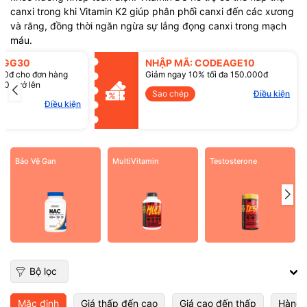
Điều kiện:
canxi trong khi Vitamin K2 giúp phân phối canxi đến các xương
và răng, đồng thời ngăn ngừa sự lắng đọng canxi trong mạch
máu.
SGG30
NHẬP MÃ: CODEAGE10
00đ cho đơn hàng
Giảm ngay 10% tối đa 150.000đ
00đ trở lên
Sao chép
Điều kiện
Điều kiện
Bảo Vệ Gan
MultiVitamin
Testosterone
Bộ lọc
Mặc định
Giá thấp đến cao
Giá cao đến thấp
Hàng 