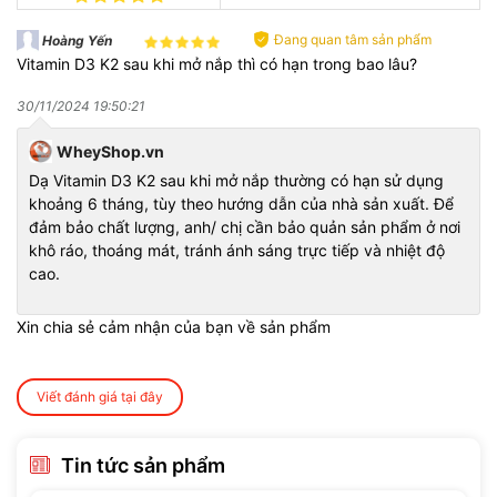
Đang quan tâm sản phẩm
Hoàng Yến
Vitamin D3 K2 sau khi mở nắp thì có hạn trong bao lâu?
30/11/2024 19:50:21
WheyShop.vn
2. Lợi ích nổi bật khi dùng Vitamin D3 + K2
Dạ Vitamin D3 K2 sau khi mở nắp thường có hạn sử dụng
2.1. Tăng hấp thụ và vận chuyển canxi
khoảng 6 tháng, tùy theo hướng dẫn của nhà sản xuất. Để
Vitamin D3 đóng vai trò như “chiếc chìa khóa” giúp cơ thể hấp
đảm bảo chất lượng, anh/ chị cần bảo quản sản phẩm ở nơi
thụ canxi từ thực phẩm qua ruột non. Trong khi đó, K2 đóng vai
khô ráo, thoáng mát, tránh ánh sáng trực tiếp và nhiệt độ
trò “dẫn đường”, đưa canxi vào xương và răng, ngăn không cho
cao.
canxi tích tụ sai chỗ như ở mạch máu hay mô mềm. Nhờ đó,
xương chắc khỏe hơn và an toàn cho tim mạch.
Xin chia sẻ cảm nhận của bạn về sản phẩm
2.2. Bảo vệ sức khỏe tim mạch
Nếu canxi tích tụ sai chỗ, đặc biệt là trong mạch máu, sẽ gây
Viết đánh giá tại đây
hiện tượng vôi hóa – làm mạch cứng lại và dễ dẫn đến đột quỵ.
K2 có khả năng ngăn điều đó xảy ra. Nhiều nghiên cứu lớn đã
cho thấy: bổ sung đủ K2 giúp giảm nguy cơ bệnh tim, đột quỵ
Tin tức sản phẩm
đặc biệt ở người lớn tuổi.