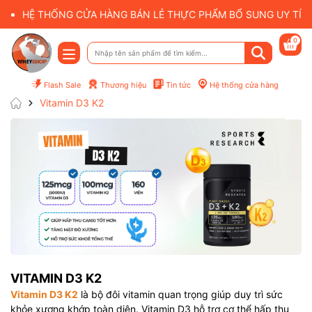
HỆ THỐNG CỬA HÀNG BÁN LẺ THỰC PHẨM BỔ SUNG UY TÍN 
0
Flash Sale
Thương hiệu
Tin tức
Hệ thống cửa hàng
Vitamin D3 K2
VITAMIN D3 K2
Mã giảm giá:
Vitamin D3 K2
là bộ đôi vitamin quan trọng giúp duy trì sức
khỏe xương khớp toàn diện. Vitamin D3 hỗ trợ cơ thể hấp thụ