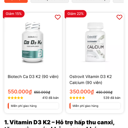
Giảm 15%
Giảm 22%
Biotech Ca D3 K2 (90 viên)
Ostrovit Vitamin D3 K2
Calcium (90 viên)
550.000₫
350.000₫
650.000₫
450.000₫
410
đã bán
539
đã bán
Miễn phí giao hàng
Miễn phí giao hàng
1.
Vitamin D3 K2 – Hỗ trợ hấp thu canxi,