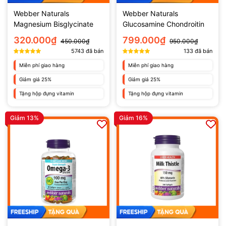
Webber Naturals
Webber Naturals
Magnesium Bisglycinate
Glucosamine Chondroitin
200mg
MSM (120 viên)
320.000₫
799.000₫
450.000₫
950.000₫
5743
đã bán
133
đã bán
Miễn phí giao hàng
Miễn phí giao hàng
Giảm giá 25%
Giảm giá 25%
Tặng hộp đựng vitamin
Tặng hộp đựng vitamin
Giảm 13%
Giảm 16%