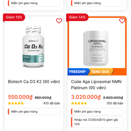
Miễn phí giao hàng
Miễn phí giao hàng
Giảm 15%
Giảm 14%
Biotech Ca D3 K2 (90 viên)
Code Age Liposomal NMN
Platinum (90 viên)
550.000₫
3.020.000₫
650.000₫
3.500.000₫
410
đã bán
150
đã bán
Miễn phí giao hàng
Miễn phí giao hàng
Nhập mã CODEAGE10 giảm giá
10%