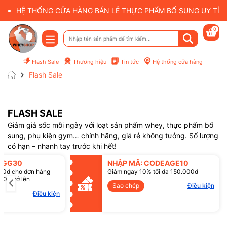
HỆ THỐNG CỬA HÀNG BÁN LẺ THỰC PHẨM BỔ SUNG UY TÍN 
0
Flash Sale
Thương hiệu
Tin tức
Hệ thống cửa hàng
Flash Sale
FLASH SALE
Giảm giá sốc mỗi ngày với loạt sản phẩm whey, thực phẩm bổ
sung, phụ kiện gym… chính hãng, giá rẻ không tưởng. Số lượng
có hạn – nhanh tay trước khi hết!
SGG30
NHẬP MÃ: CODEAGE10
00đ cho đơn hàng
Giảm ngay 10% tối đa 150.000đ
00đ trở lên
Sao chép
Điều kiện
Điều kiện