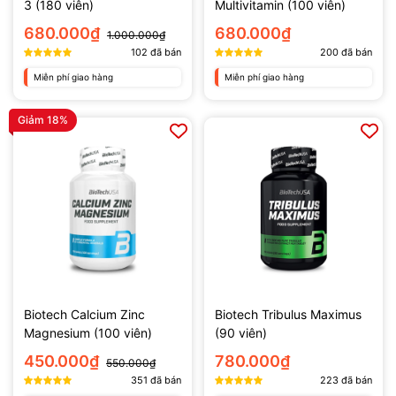
3 (180 viên)
Multivitamin (100 viên)
680.000₫
680.000₫
1.000.000₫
102
đã bán
200
đã bán
Miễn phí giao hàng
Miễn phí giao hàng
Giảm 18%
Biotech Calcium Zinc
Biotech Tribulus Maximus
Magnesium (100 viên)
(90 viên)
450.000₫
780.000₫
550.000₫
351
đã bán
223
đã bán