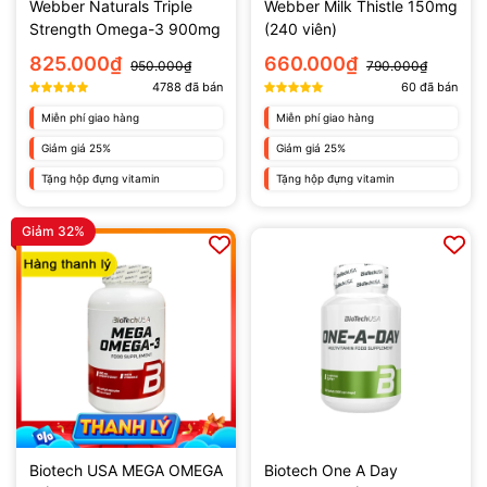
Webber Naturals Triple
Webber Milk Thistle 150mg
Strength Omega-3 900mg
(240 viên)
825.000₫
660.000₫
950.000₫
790.000₫
4788
đã bán
60
đã bán
Miễn phí giao hàng
Miễn phí giao hàng
Giảm giá 25%
Giảm giá 25%
Tặng hộp đựng vitamin
Tặng hộp đựng vitamin
Giảm 32%
Biotech USA MEGA OMEGA
Biotech One A Day