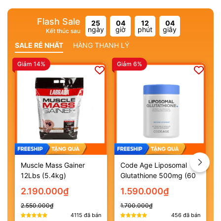
Flash Sale
25
04
12
04
ngày
giờ
phút
giây
Kết thúc sau
Mã giảm giá:
SALE RẺ NHẤT
HÀNG THANH LÝ
Điều kiện:
Giảm 14%
Giảm 6%
G
Muscle Mass Gainer
Code Age Liposomal
12Lbs (5.4kg)
Glutathione 500mg (60
viên)
2.190.000₫
1.590.000₫
2.550.000₫
1.700.000₫
4115
đã bán
456
đã bán