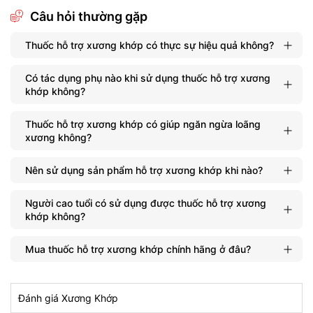
Câu hỏi thường gặp
Trong thực phẩm hỗ trợ xương khớp có chứa MSM - một hợp
chất chứa lưu huỳnh có tác dụng cải thiện sự linh hoạt của các
Thuốc hỗ trợ xương khớp có thực sự hiệu quả không?
khớp xương và giảm viêm đau do thoái hóa xương khớp, tổn
thương khớp do bị tác động mạnh trong quá trình tập luyện
cường độ cao.
Có tác dụng phụ nào khi sử dụng thuốc hỗ trợ xương
khớp không?
Sử dụng thuốc hỗ trợ xương khớp đều đặn không chỉ giúp giảm
bớt các triệu chứng sưng viêm mà còn hỗ trợ quá trình phục hồi
Thuốc hỗ trợ xương khớp có giúp ngăn ngừa loãng
và duy trì sức khỏe của khớp, giúp bạn vận động dễ dàng và
xương không?
thoải mái hơn.
Nên sử dụng sản phẩm hỗ trợ xương khớp khi nào?
Cải thiện sức khỏe xương
Thuốc hỗ trợ xương khớp giúp tăng cường sức khỏe xương
Người cao tuổi có sử dụng được thuốc hỗ trợ xương
bằng cách cung cấp các dưỡng chất thiết yếu như canxi,
khớp không?
vitamin D và magie. Đặc biệt là canxi - thành phần quan trọng
trong việc xây dựng và duy trì độ chắc khỏe của xương. Người
Mua thuốc hỗ trợ xương khớp chính hãng ở đâu?
tập gym, thể thao có thể sử dụng loại thuốc hỗ trợ này để tăng
cường sức khỏe xương và giảm thiểu nguy cơ loãng xương,
chấn thương nặng trong luyện tập.
Đánh giá Xương Khớp
Tăng sự linh hoạt