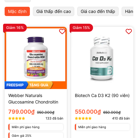
Mặc định
Giá thấp đến cao
Giá cao đến thấp
Hàng 
Giảm 16%
Giảm 15%
Webber Naturals
Biotech Ca D3 K2 (90 viên)
Glucosamine Chondroitin
MSM (120 viên)
799.000₫
550.000₫
950.000₫
650.000₫
133
đã bán
410
đã bán
Miễn phí giao hàng
Miễn phí giao hàng
Giảm giá 25%