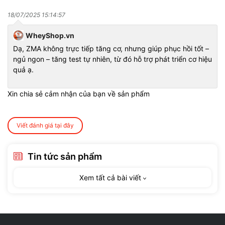
WheyShop - Địa chỉ uy tín chuyên cung
18/07/2025 15:14:57
cấp thuốc hỗ trợ xương khớp chính hãng
WheyShop.vn
WheyShop
là địa chỉ chuyên cung cấp các sản phẩm bổ sung
Dạ, ZMA không trực tiếp tăng cơ, nhưng giúp phục hồi tốt –
dinh dưỡng chất lượng cao, bao gồm các loại
Vitamin khoáng
ngủ ngon – tăng test tự nhiên, từ đó hỗ trợ phát triển cơ hiệu
chất
và Hỗ trợ xương khớp cho người tập gym chính hãng từ
quả ạ.
các thương hiệu nổi tiếng và uy tín trên thị trường.
Đến với WheyShop, khách hàng sẽ có trải nghiệm mua sắm
Xin chia sẻ cảm nhận của bạn về sản phẩm
tuyệt vời với
thuốc hỗ trợ xương khớp giá tốt nhất
trên thị
trường cùng với các chương trình khuyến mãi và quà tặng hấp
dẫn.
Viết đánh giá tại đây
WheyShop
cam kết là địa chỉ bán các sản phẩm bổ sung dinh
dưỡng uy tín trên địa bàn Hà Nội, Tp.HCM, Đà Nẵng, Vinh
Tin tức sản phẩm
Xem tất cả bài viết