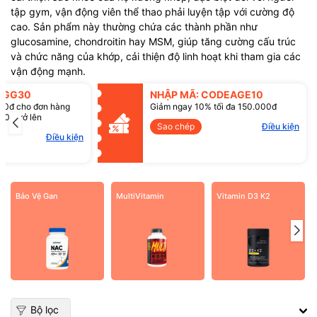
tập gym, vận động viên thể thao phải luyện tập với cường độ
cao. Sản phẩm này thường chứa các thành phần như
Mã giảm giá:
glucosamine, chondroitin hay MSM, giúp tăng cường cấu trúc
và chức năng của khớp, cải thiện độ linh hoạt khi tham gia các
Điều kiện:
vận động mạnh.
SGG30
NHẬP MÃ: CODEAGE10
00đ cho đơn hàng
Giảm ngay 10% tối đa 150.000đ
00đ trở lên
Sao chép
Điều kiện
Điều kiện
Bảo Vệ Gan
MultiVitamin
Vitamin D3 K2
Bộ lọc