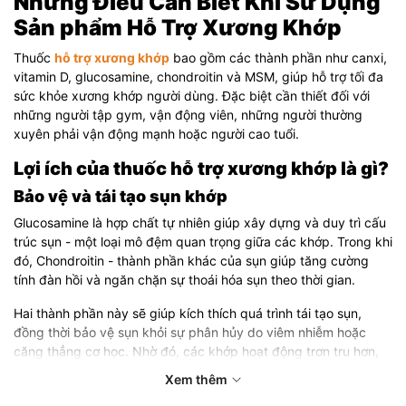
Những Điều Cần Biết Khi Sử Dụng
Sản phẩm Hỗ Trợ Xương Khớp
Thuốc
hỗ trợ xương khớp
bao gồm các thành phần như canxi,
vitamin D, glucosamine, chondroitin và MSM, giúp hỗ trợ tối đa
sức khỏe xương khớp người dùng. Đặc biệt cần thiết đối với
những người tập gym, vận động viên, những người thường
xuyên phải vận động mạnh hoặc người cao tuổi.
Lợi ích của thuốc hỗ trợ xương khớp là gì?
Bảo vệ và tái tạo sụn khớp
Glucosamine là hợp chất tự nhiên giúp xây dựng và duy trì cấu
trúc sụn - một loại mô đệm quan trọng giữa các khớp. Trong khi
đó, Chondroitin - thành phần khác của sụn giúp tăng cường
tính đàn hồi và ngăn chặn sự thoái hóa sụn theo thời gian.
Hai thành phần này sẽ giúp kích thích quá trình tái tạo sụn,
đồng thời bảo vệ sụn khỏi sự phân hủy do viêm nhiễm hoặc
căng thẳng cơ học. Nhờ đó, các khớp hoạt động trơn tru hơn,
giảm đau và cải thiện khả năng vận động.
Xem thêm
Giảm đau, viêm khớp