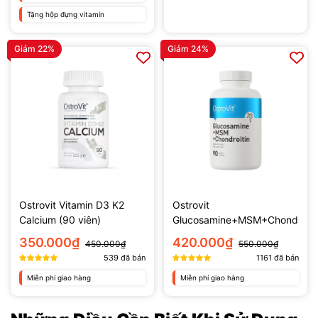
Tặng hộp đựng vitamin
Giảm 22%
Giảm 24%
Ostrovit Vitamin D3 K2
Ostrovit
Calcium (90 viên)
Glucosamine+MSM+Chond
roitin (90 viên)
350.000₫
420.000₫
450.000₫
550.000₫
539
đã bán
1161
đã bán
Miễn phí giao hàng
Miễn phí giao hàng