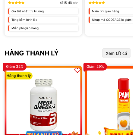
4115
đã bán
Giá tốt nhất thị trường
Miễn phí giao hàng
Tặng kèm bình lắc
Nhập mã CODEAGE10 giảm gi
Miễn phí giao hàng
HÀNG THANH LÝ
Xem tất cả
Giảm 32%
Giảm 29%