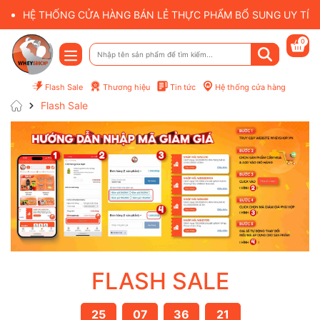
HỆ THỐNG CỬA HÀNG BÁN LẺ THỰC PHẨM BỔ SUNG UY TÍN 
0
Flash Sale
Thương hiệu
Tin tức
Hệ thống cửa hàng
Flash Sale
FLASH SALE
25
07
36
20