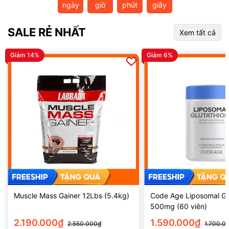
ngày
giờ
phút
giây
SALE RẺ NHẤT
Xem tất cả
Giảm 14%
Giảm 6%
Muscle Mass Gainer 12Lbs (5.4kg)
Code Age Liposomal Gl
500mg (60 viên)
2.190.000₫
1.590.000₫
2.550.000₫
1.700.0