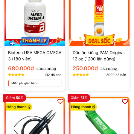
Biotech USA MEGA OMEGA
Dầu ăn kiêng PAM Original
3 (180 viên)
12 oz (1200 lần dùng)
680.000₫
250.000₫
1.000.000₫
350.000₫
102
đã bán
2000
đã bán
Miễn phí giao hàng
Giảm 50%
Giảm 51%