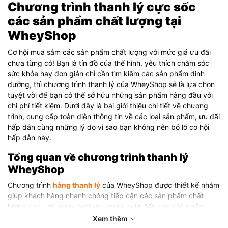
Chương trình thanh lý cực sốc
các sản phẩm chất lượng tại
WheyShop
Cơ hội mua sắm các sản phẩm chất lượng với mức giá ưu đãi
chưa từng có! Bạn là tín đồ của thể hình, yêu thích chăm sóc
sức khỏe hay đơn giản chỉ cần tìm kiếm các sản phẩm dinh
dưỡng, thì chương trình thanh lý của WheyShop sẽ là lựa chọn
tuyệt vời để bạn có thể sở hữu những sản phẩm hàng đầu với
chi phí tiết kiệm. Dưới đây là bài giới thiệu chi tiết về chương
trình, cung cấp toàn diện thông tin về các loại sản phẩm, ưu đãi
hấp dẫn cùng những lý do vì sao bạn không nên bỏ lỡ cơ hội
hấp dẫn này.
Tổng quan về chương trình thanh lý
WheyShop
Chương trình
hàng thanh lý
của WheyShop được thiết kế nhằm
giúp khách hàng nhanh chóng tiếp cận các sản phẩm chất
lượng cao – từ whey protein, amino acid đến các sản phẩm
thực phẩm chức năng khác – với mức giá cực kỳ ưu đãi. Đây là
Xem thêm
dịp để WheyShop mang đến niềm vui mua sắm cho mọi người ở