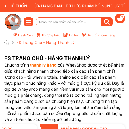
HỆ THỐNG CỬA HÀNG BÁN LẺ THỰC PHẨM BỔ SUNG UY TÍN 
0
Flash Sale
Thương hiệu
Tin tức
Hệ thống cửa hàng
FS Trang Chủ - Hàng Thanh Lý
FS TRANG CHỦ - HÀNG THANH LÝ
Chương trình
thanh lý hàng
của WheyShop được thiết kế nhằm
giúp khách hàng nhanh chóng tiếp cận các sản phẩm chất
lượng cao – từ whey protein, amino acid đến các sản phẩm
thực phẩm chức năng khác – với mức giá cực kỳ ưu đãi. Đây là
dịp để WheyShop mang đến niềm vui mua sắm cho mọi người ở
mức giá phải chăng, đồng thời mở ra cơ hội trải nghiệm những
sản phẩm đang được ưa chuộng hiện nay. Chương trình tập
trung vào việc làm giảm giá số lượng lớn, nhằm đảm bảo rằng
mỗi sản phẩm được bán ra đều đáp ứng tiêu chuẩn chất lượng
và an toàn cho sức khỏe người tiêu dùng.
SGG30
NHẬP MÃ: CODEAGE10