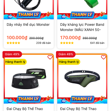
Dây nhảy thể dục Monster
Dây kháng lực Power Band
Monster (MÀU XANH 50-
125lbs)
100.000₫
170.000₫
200.000₫
350.000₫
209
đã bán
641
đã bán
Giảm 49%
Giảm 49%
Đai Chạy Bộ Thể Thao
Đai Chạy Bộ Thể Thao