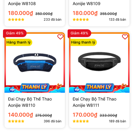
Aonijie W8108
Aonijie W8109
180.000₫
180.000₫
350.000₫
355.000₫
233
đã bán
133
đã bán
Giảm 49%
Giảm 49%
Đai Chạy Bộ Thể Thao
Đai Chạy Bộ Thể Thao
Aonijie W8110
Aonijie W8111
140.000₫
170.000₫
275.000₫
333.000₫
396
đã bán
189
đã bán