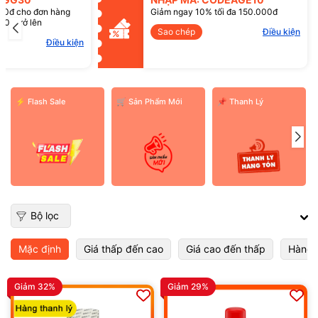
Mã giảm giá:
00đ cho đơn hàng
Giảm ngay 10% tối đa 150.000đ
00đ trở lên
Sao chép
Điều kiện
Điều kiện:
Điều kiện
⚡ Flash Sale
️🛒 Sản Phẩm Mới
📌 Thanh Lý
Bộ lọc
Mặc định
Giá thấp đến cao
Giá cao đến thấp
Hàng 
Giảm 32%
Giảm 29%