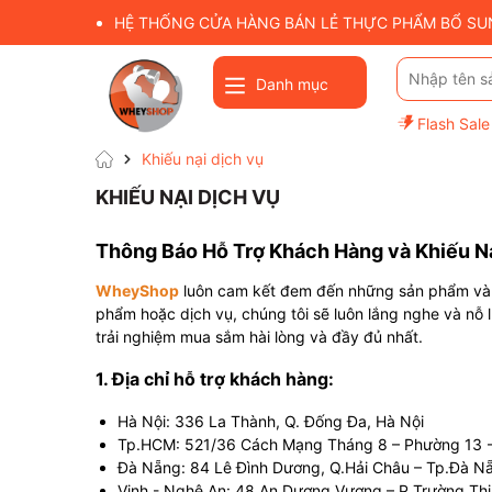
HỆ THỐNG CỬA HÀNG BÁN LẺ THỰC PHẨM BỔ SUNG
Danh mục
Flash Sale
Khiếu nại dịch vụ
KHIẾU NẠI DỊCH VỤ
Thông Báo Hỗ Trợ Khách Hàng và Khiếu N
WheyShop
luôn cam kết đem đến những sản phẩm và dị
phẩm hoặc dịch vụ, chúng tôi sẽ luôn lắng nghe và nỗ 
trải nghiệm mua sắm hài lòng và đầy đủ nhất.
1. Địa chỉ hỗ trợ khách hàng:
Hà Nội: 336 La Thành, Q. Đống Đa, Hà Nội
Tp.HCM: 521/36 Cách Mạng Tháng 8 – Phường 13 
Đà Nẵng: 84 Lê Đình Dương, Q.Hải Châu – Tp.Đà N
Vinh - Nghệ An: 48 An Dương Vương – P.Trường Thi 