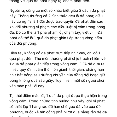
thắng với quả đá phạt ngay tại chấm phạt đền.
Ngoài ra, cũng có một số khác biệt giữa 2 cách đá phạt
này. Thông thường cả 2 hình thức đều là đá phạt; điều
này có nghĩa là 1 đội được trao quyền đá phạt đền sau
khi đối phương vi phạm các điều luật bị cấm trong bóng
đá. Đó có thể là 1 pha phạm lỗi, chạm tay, việt vị,… Đá
phạt có thể là 1 quả đá phạt gián tiếp trong vòng cấm
của đối phương.
Hiện tại, không có đá phạt trực tiếp như vậy, chỉ có 1
quả phạt đền. Thủ môn thường phải chịu trách nhiệm về
1 quả đá phạt gián tiếp trong vòng cấm. FIFA đã đưa ra
nhiều quy định cấm thủ môn giành thời gian, chẳng hạn
như bắt bóng sau đường chuyền của đồng đội hoặc giữ
bóng không quá sáu giây. Tuy nhiên, một số người chơi
vẫn mắc phải lỗi này.
Tại thời điểm mắc lỗi, 1 quả đá phạt được thực hiện trong
vòng cấm. Trong những tình huống như vậy, đội bị phạt
sẽ thiết lập 1 hàng rào để hạn chế góc đá vào của đối
phương, buộc kẻ tấn công phải vượt qua hàng rào để đá