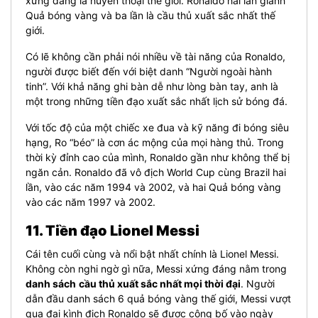
xứng đáng là huyền thoại thế giới. Ronaldo hai lần giành
Quả bóng vàng và ba lần là cầu thủ xuất sắc nhất thế
giới.
Có lẽ không cần phải nói nhiều về tài năng của Ronaldo,
người được biết đến với biệt danh “Người ngoài hành
tinh”. Với khả năng ghi bàn dễ như lòng bàn tay, anh là
một trong những tiền đạo xuất sắc nhất lịch sử bóng đá.
Với tốc độ của một chiếc xe đua và kỹ năng đi bóng siêu
hạng, Ro “béo” là cơn ác mộng của mọi hàng thủ. Trong
thời kỳ đỉnh cao của mình, Ronaldo gần như không thể bị
ngăn cản. Ronaldo đã vô địch World Cup cùng Brazil hai
lần, vào các năm 1994 và 2002, và hai Quả bóng vàng
vào các năm 1997 và 2002.
11. Tiền đạo Lionel Messi
Cái tên cuối cùng và nổi bật nhất chính là Lionel Messi.
Không còn nghi ngờ gì nữa, Messi xứng đáng nằm trong
danh sách
cầu thủ xuất sắc nhất mọi thời đại
. Người
dẫn đầu danh sách 6 quả bóng vàng thế giới, Messi vượt
qua đại kình địch Ronaldo sẽ được công bố vào ngày