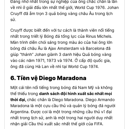
Đáng nhớ nhất trong sự nghiệp của ông chắc chắn là lần
về nhì ở giải đấu lớn nhất thế giới, World Cup 1976. Johan
Cruyff đã ẵm trọn 3 quả bóng vàng châu Âu trong lịch
sử.
Cruyff được biết đến với tư cách là thành viên nổi tiếng
nhất trong triết lý Bóng đá tổng lực của Rinus Michels.
Màn trình diễn chói sáng trong màu áo của hai ông lớn
bóng đá châu Âu là Ajax Amsterdam và Barcelona đã
giúp “thánh” Johan giành 3 danh hiệu Quả bóng vàng
vào các năm 1971, 1973 và 1974. Ở cấp độ quốc gia,
ông đã cùng Hà Lan về nhì tại World Cup 1974.
6. Tiền vệ Diego Maradona
Một cái tên nổi tiếng trong bóng đá Nam Mỹ và không
thể thiếu trong
danh sách đội hình xuất sắc nhất mọi
thời đại,
chắc chắn là
Diego Maradona. Diego Armando
Maradona là một cựu cầu thủ và quản lý bóng đá người
Argentina. Được coi là một trong những cầu thủ vĩ đại
nhất trong lịch sử, anh là một trong hai người duy nhất
nhận giải Cầu thủ xuất sắc nhất thế giới của FIFA.