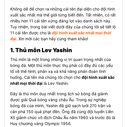
Không dễ để chọn ra những cái tên đại diện cho đội hình
xuất sắc nhất mà thế giới từng biết đến. Tất nhiên, có rất
nhiều hơn 11 cái tên xứng đáng lọt vào danh sách này.
Tuy nhiên, trong bài viết dưới đây của chúng tôi sẽ tiết lộ
11 cái tên được cho là
đội hình xuất sắc nhất mọi thời
đại
. Xin mời các bạn hãy cùng tham khảo!
1. Thủ môn Lev Yashin
Thủ môn là một trong những vị trí quan trọng nhất của
bóng đá. Một thủ môn thực thụ phải có đầy đủ các yếu
tố về thể hình, phản xạ và khả năng phán đoán tình
huống. Cái tên mà chúng tôi chọn cho
đội hình xuất sắc
nhất mọi thời đại
là Lev Yashin.
Đây là thủ môn duy nhất trong lịch sử bóng đá giành
được giải Quả bóng vàng châu Âu. Trong sự nghiệp
bóng đá của mình, Yashin đã giữ sạch lưới 270 trận và
cản phá 150 quả phạt đền. Ông đã cùng đội tuyển Liên
Xô giành chức vô địch Châu Âu năm 1960 và trước đó là
Huy chương vàng Olympic 1956.