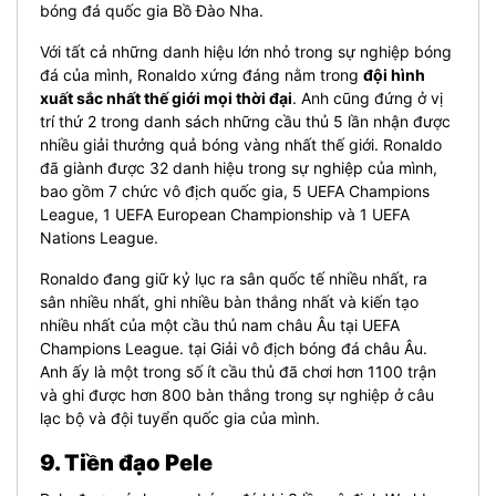
bóng đá quốc gia Bồ Đào Nha.
Với tất cả những danh hiệu lớn nhỏ trong sự nghiệp bóng
đá của mình, Ronaldo xứng đáng nằm trong
đội hình
xuất sắc nhất thế giới mọi thời đại
. Anh cũng đứng ở vị
trí thứ 2 trong danh sách những cầu thủ 5 lần nhận được
nhiều giải thưởng quả bóng vàng nhất thế giới. Ronaldo
đã giành được 32 danh hiệu trong sự nghiệp của mình,
bao gồm 7 chức vô địch quốc gia, 5 UEFA Champions
League, 1 UEFA European Championship và 1 UEFA
Nations League.
Ronaldo đang giữ kỷ lục ra sân quốc tế nhiều nhất, ra
sân nhiều nhất, ghi nhiều bàn thắng nhất và kiến ​​tạo
nhiều nhất của một cầu thủ nam châu Âu tại UEFA
Champions League. tại Giải vô địch bóng đá châu Âu.
Anh ấy là một trong số ít cầu thủ đã chơi hơn 1100 trận
và ghi được hơn 800 bàn thắng trong sự nghiệp ở câu
lạc bộ và đội tuyển quốc gia của mình.
9. Tiền đạo Pele