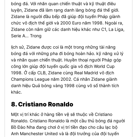
bóng đá. Với nhãn quan chiến thuật và kỹ thuật điêu
luyện, Zidane đã làm rạng danh làng bóng đá thế giới.
Zidane là người đầu bếp đã giúp đội tuyển Pháp giành
chức vô địch thế giới và 2000 Euro năm 1998. Ngoài ra,
Zidane còn nắm giữ các danh hiệu khác như C1, La Liga,
Serie A… Trong
lịch sử, Zidane được coi là một trong những tài năng
bóng đá với những pha đi bóng hoàn hảo. kỹ năng xử lý
và nhãn quan chiến thuật. Huyền thoại người Pháp góp
công lớn giúp đội tuyển quốc gia vô địch World Cup
1998. Ở cấp CLB, Zidane cùng Real Madrid vô địch
Champions League năm 2002. Cá nhân Zidane giành
danh hiệu Quả bóng vàng 1998 cùng vô số thành tích
khác.
8. Cristiano Ronaldo
Một vị trí khác ở hàng tiền vệ sẽ thuộc về Cristiano
Ronaldo. Cristiano Ronaldo là một cầu thủ bóng đá người
Bồ Đào Nha đang chơi ở vị trí tiền đạo cho câu lạc bộ
Anh Manchester United và là đội trưởng của đội tuyển