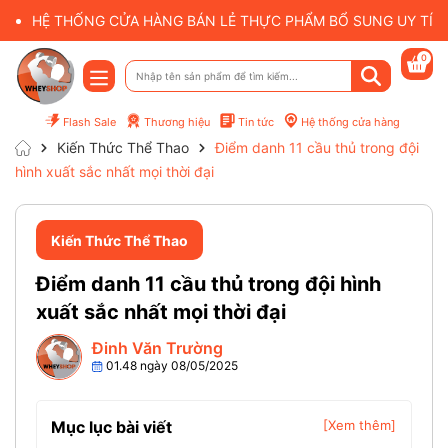
HỆ THỐNG CỬA HÀNG BÁN LẺ THỰC PHẨM BỔ SUNG UY TÍN 
0
Flash Sale
Thương hiệu
Tin tức
Hệ thống cửa hàng
Kiến Thức Thể Thao
Điểm danh 11 cầu thủ trong đội
hình xuất sắc nhất mọi thời đại
Kiến Thức Thể Thao
Điểm danh 11 cầu thủ trong đội hình
xuất sắc nhất mọi thời đại
Đinh Văn Trường
01.48 ngày 08/05/2025
Mục lục bài viết
[Xem thêm]