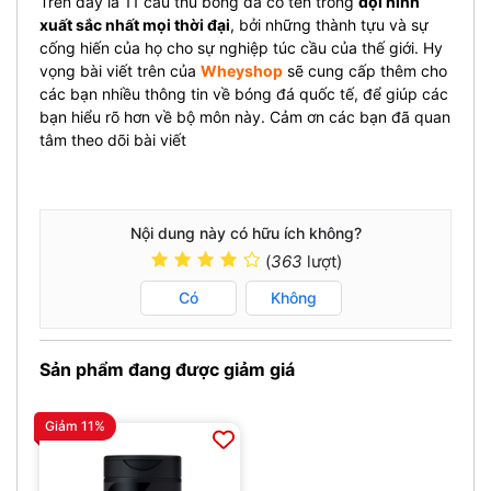
Trên đây là 11 cầu thủ bóng đá có tên trong
đội hình
xuất sắc nhất mọi thời đại
, bởi những thành tựu và sự
cống hiến của họ cho sự nghiệp túc cầu của thế giới. Hy
vọng bài viết trên của
Wheyshop
sẽ cung cấp thêm cho
các bạn nhiều thông tin về bóng đá quốc tế, để giúp các
bạn hiểu rõ hơn về bộ môn này. Cảm ơn các bạn đã quan
tâm theo dõi bài viết
Nội dung này có hữu ích không?
(
363
lượt)
Có
Không
Sản phẩm đang được giảm giá
Giảm 11%