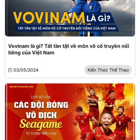
Vovinam là gì? Tất tần tật về môn võ cổ truyền nổi
tiếng của Việt Nam
03/05/2024
Kiến Thức Thể Thao