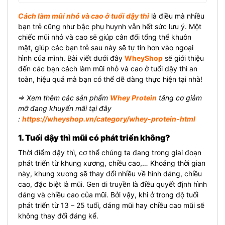
Cách làm mũi nhỏ và cao ở tuổi dậy thì
là điều mà nhiều
bạn trẻ cũng như bậc phụ huynh vẫn hết sức lưu ý. Một
chiếc mũi nhỏ và cao sẽ giúp cân đối tổng thể khuôn
mặt, giúp các bạn trẻ sau này sẽ tự tin hơn vào ngoại
hình của mình. Bài viết dưới đây
WheyShop
sẽ giới thiệu
đến các bạn cách làm mũi nhỏ và cao ở tuổi dậy thì an
toàn, hiệu quả mà bạn có thể dễ dàng thực hiện tại nhà!
⇒ Xem thêm các sản phẩm
Whey Protein
tăng cơ giảm
mỡ đang khuyến mãi tại đây
:
https://wheyshop.vn/category/whey-protein-html
1. Tuổi dậy thì mũi có phát triển không?
Thời điểm dậy thì, cơ thể chúng ta đang trong giai đoạn
phát triển từ khung xương, chiều cao,… Khoảng thời gian
này, khung xương sẽ thay đổi nhiều về hình dáng, chiều
cao, đặc biệt là mũi. Gen di truyền là điều quyết định hình
dáng và chiều cao của mũi. Bởi vậy, khi ở trong độ tuổi
phát triển từ 13 – 25 tuổi, dáng mũi hay chiều cao mũi sẽ
không thay đổi đáng kể.