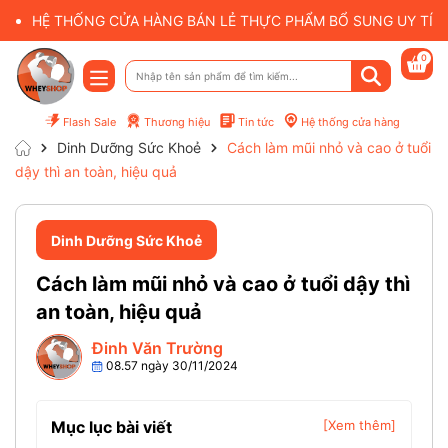
HỆ THỐNG CỬA HÀNG BÁN LẺ THỰC PHẨM BỔ SUNG UY TÍN 
0
Flash Sale
Thương hiệu
Tin tức
Hệ thống cửa hàng
Dinh Dưỡng Sức Khoẻ
Cách làm mũi nhỏ và cao ở tuổi
dậy thì an toàn, hiệu quả
Dinh Dưỡng Sức Khoẻ
Cách làm mũi nhỏ và cao ở tuổi dậy thì
an toàn, hiệu quả
Đinh Văn Trường
08.57 ngày 30/11/2024
Mục lục bài viết
[Xem thêm]