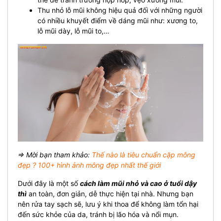
Thu nhỏ lỗ mũi không hiệu quả đối với những người
có nhiều khuyết điểm về dáng mũi như: xương to,
lỗ mũi dày, lỗ mũi to,…
⇒ Mời bạn tham khảo:
Thế nào là tiêu chuẩn cặp mông
đẹp ? 100+ hình ảnh mông đẹp nhất thế giới
Dưới đây là một số
cách làm mũi nhỏ và cao ở tuổi dậy
thì
an toàn, đơn giản, dễ thực hiện tại nhà. Nhưng bạn
nên rửa tay sạch sẽ, lưu ý khi thoa để không làm tổn hại
đến sức khỏe của da, tránh bị lão hóa và nổi mụn.