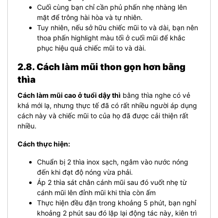
Cuối cùng bạn chỉ cần phủ phấn nhẹ nhàng lên
mặt để trông hài hòa và tự nhiên.
Tuy nhiên, nếu sở hữu chiếc mũi to và dài, bạn nên
thoa phấn highlight màu tối ở cuối mũi để khắc
phục hiệu quả chiếc mũi to và dài.
2.8. Cách làm mũi thon gọn hơn bằng
thìa
Cách làm mũi cao ở tuổi dậy thì
bằng thìa nghe có vẻ
khá mới lạ, nhưng thực tế đã có rất nhiều người áp dụng
cách này và chiếc mũi to của họ đã được cải thiện rất
nhiều.
Cách thực hiện:
Chuẩn bị 2 thìa inox sạch, ngâm vào nước nóng
đến khi đạt độ nóng vừa phải.
Áp 2 thìa sát chân cánh mũi sau đó vuốt nhẹ từ
cánh mũi lên đỉnh mũi khi thìa còn ấm
Thực hiện đều đặn trong khoảng 5 phút, bạn nghỉ
khoảng 2 phút sau đó lặp lại động tác này, kiên trì