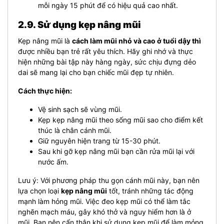
mỗi ngày 15 phút để có hiệu quả cao nhất.
2.9. Sử dụng kẹp nâng mũi
Kẹp nâng mũi là
cách làm mũi nhỏ và cao ở tuổi dậy thì
được nhiều bạn trẻ rất yêu thích. Hãy ghi nhớ và thực
hiện những bài tập này hàng ngày, sức chịu đựng dẻo
dai sẽ mang lại cho bạn chiếc mũi đẹp tự nhiên.
Cách thực hiện:
Vệ sinh sạch sẽ vùng mũi.
Kẹp kẹp nâng mũi theo sống mũi sao cho điểm kết
thúc là chân cánh mũi.
Giữ nguyên hiện trang từ 15-30 phút.
Sau khi gỡ kẹp nâng mũi bạn cần rửa mũi lại với
nước ấm.
Lưu ý: Với phương pháp thu gọn cánh mũi này, bạn nên
lựa chọn loại
kẹp nâng mũi
tốt, tránh những tác động
mạnh làm hỏng mũi. Việc đeo kẹp mũi có thể làm tắc
nghẽn mạch máu, gây khó thở và nguy hiểm hơn là ở
mũi. Bạn nên cẩn thận khi sử dụng kẹp mũi để làm mỏng