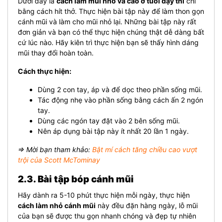
Dưới đây là
cách làm mũi nhỏ và cao ở tuổi dậy thì
chỉ
bằng cách hít thở. Thực hiện bài tập này để làm thon gọn
cánh mũi và làm cho mũi nhỏ lại. Những bài tập này rất
đơn giản và bạn có thể thực hiện chúng thật dễ dàng bất
cứ lúc nào. Hãy kiên trì thực hiện bạn sẽ thấy hình dáng
mũi thay đổi hoàn toàn.
Cách thực hiện:
Dùng 2 con tay, áp và để dọc theo phần sống mũi.
Tác động nhẹ vào phần sống bằng cách ấn 2 ngón
tay.
Dùng các ngón tay đặt vào 2 bên sống mũi.
Nên áp dụng bài tập này ít nhất 20 lần 1 ngày.
⇒ Mời bạn tham khảo:
Bật mí cách tăng chiều cao vượt
trội của Scott McTominay
2.3. Bài tập bóp cánh mũi
Hãy dành ra 5-10 phút thực hiện mỗi ngày, thực hiện
cách làm nhỏ cánh mũi
này đều đặn hàng ngày, lỗ mũi
của bạn sẽ được thu gọn nhanh chóng và đẹp tự nhiên