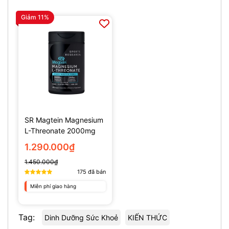
Giảm 11%
SR Magtein Magnesium
L-Threonate 2000mg
(135 Viên)
1.290.000₫
1.450.000₫
175
đã bán
Miễn phí giao hàng
Tag:
Dinh Dưỡng Sức Khoẻ
KIẾN THỨC