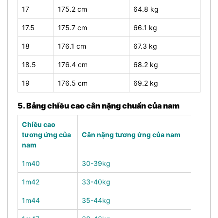
17
175.2 cm
64.8 kg
17.5
175.7 cm
66.1 kg
18
176.1 cm
67.3 kg
18.5
176.4 cm
68.2 kg
19
176.5 cm
69.2 kg
5. Bảng chiều cao cân nặng chuẩn của nam
Chiều cao
tương ứng của
Cân nặng tương ứng của nam
nam
1m40
30-39kg
1m42
33-40kg
1m44
35-44kg