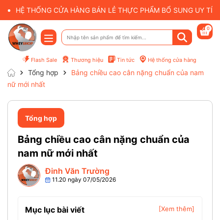
HỆ THỐNG CỬA HÀNG BÁN LẺ THỰC PHẨM BỔ SUNG UY TÍN 
0
Flash Sale
Thương hiệu
Tin tức
Hệ thống cửa hàng
Tổng hợp
Bảng chiều cao cân nặng chuẩn của nam
nữ mới nhất
Tổng hợp
Bảng chiều cao cân nặng chuẩn của
nam nữ mới nhất
Đinh Văn Trường
11.20 ngày 07/05/2026
Mục lục bài viết
[Xem thêm]