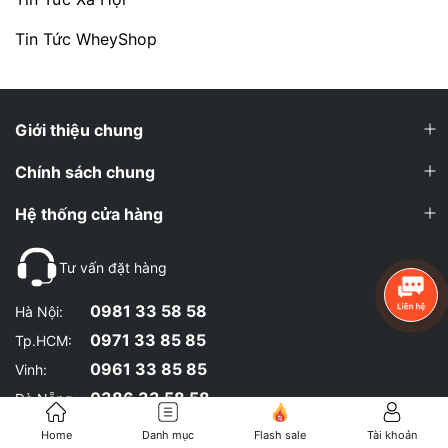
Tin Tức WheyShop
Giới thiệu chung
Chính sách chung
Hệ thống cửa hàng
Tư vấn đặt hàng
0981 33 58 58
Hà Nội:
0971 33 85 85
Tp.HCM:
0961 33 85 85
Vinh:
0386 33 58 58
Đà Nẵng:
0965 33 58 58
Hỗ Trợ:
Home
Danh mục
Flash sale
Tài khoản