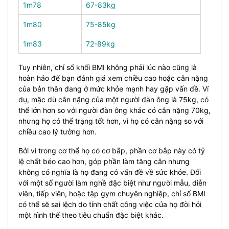
1m78
67-83kg
1m80
75-85kg
1m83
72-89kg
Tuy nhiên, chỉ số khối BMI không phải lúc nào cũng là
hoàn hảo để bạn đánh giá xem chiều cao hoặc cân nặng
của bản thân đang ở mức khỏe mạnh hay gặp vấn đề. Ví
dụ, mặc dù cân nặng của một người đàn ông là 75kg, có
thể lớn hơn so với người đàn ông khác có cân nặng 70kg,
nhưng họ có thể trạng tốt hơn, vì họ có cân nặng so với
chiều cao lý tưởng hơn.
Bởi vì trong cơ thể họ có cơ bắp, phần cơ bắp này có tỷ
lệ chất béo cao hơn, góp phần làm tăng cân nhưng
không có nghĩa là họ đang có vấn đề về sức khỏe.
Đối
với một số người làm nghề đặc biệt như người mẫu, diễn
viên, tiếp viên, hoặc tập gym chuyên nghiệp, chỉ số BMI
có thể sẽ sai lệch do tính chất công việc của họ đòi hỏi
một hình thể theo tiêu chuẩn đặc biệt khác.