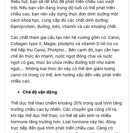
thiếu hụt, bạn sẽ rất khó để phát triển chiều cao vượt
trội.
Nếu bạn vẫn đang trong độ tuổi có thể phát triển
chiều cao, bạn nên xây dựng thực đơn dinh dưỡng một
cách khoa học, cung cấp đủ các chất dinh dưỡng:
Đạm/protein, đường, béo, vitamin và các khoáng chất.
Các chất tham gia cấu tạo nên hệ xương gồm có: Canxi,
Collagen type II, Magie, photpho và vitamin D hỗ trợ cơ
thể hấp thu Canxi, Photpho…
Bên cạnh đó, bạn cần hạn
chế ăn thức ăn nhanh, nước ngọt đóng chai và nước
ngọt có gas, thức ăn chứa nhiều đường bột như bánh
ngọt,…
Những loại thức ăn này có thể làm giảm lượng
canxi có trong cơ thể, ảnh hưởng xấu đến việc phát triển
chiều cao.
Chế độ vận động
Thể dục thể thao chiếm khoảng 20% ​​trong quá trình tăng
trưởng chiều cao tự nhiên. Các chuyên gia cũng chỉ ra,
khi tập thể dục thể thao, cơ thể sẽ sản sinh ra nhiều
hormone tăng trưởng hơn. Loại hormone này tác động
trực tiếp đến quá trình phát triển chiều cao. Càng có