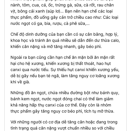
nành, tôm, cua, cá, ốc, trứng gà, sữa, cà rốt, rau chân
vịt, bông cải xanh (súp lơ)… Bạn nên hạn chế các loại
thực phẩm, đồ uống gây cản trở chiều cao như: Các loại
nước ngọt có ga, bia, rượu, cà phê sữa,…
Chế độ dinh dưỡng của bạn cần có sự cân bằng, hợp lý,
khoa học và tránh ăn quá nhiều sẽ dẫn đến dư thừa calo,
khiến cân nặng và mỡ tăng nhanh, gây béo phì.
Ngoài ra bạn cũng cần hạn chế ăn mặn bởi ăn mặn rất
hại cho hệ xương, khiến xương bị thất thoát, hao hụt
canxi qua nước tiểu.
Sự thiếu hụt canxi khiến xương yếu,
dễ bị gãy nếu bạn té ngã, làm tăng nguy cơ loãng xương
khi về già.
Những đồ ăn ngọt, chứa nhiều đường bột như bánh quy,
bánh kem ngọt, nước ngọt đóng chai có thể làm giảm
khả năng hấp thụ canxi của cơ thể. Đây còn là nhóm
thực phẩm gây tăng nguy cơ béo phì, tích tụ mỡ thừa.
Với những người có cơ địa dễ tăng cân hoặc đang trong
tình trạng quá cân nặng vượt chuẩn nhiều so với chiều