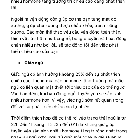
nhiều hormone tăng trưởng thì chiều cao càng phát triển
tốt.
Ngoài ra vận động còn giúp cơ thể bạn tăng mật độ
xương, giúp cho xương được chắc khỏe, tránh loãng
xương. Các môn thể thao yêu cầu vận động toàn thân,
thiên về sức bật như bóng rổ, bóng chuyền và hoạt động
chân nhiều như bơi lội,..sẽ tác động tốt đến việc phát
triển chiều cao của bạn.
Giấc ngủ
Giấc ngủ có ảnh hưởng khoảng 25% đến sự phát triển
chiều cao.Thông qua các hormone tăng trưởng mà giấc
ngủ có liên quan mật thiết tới chiều cao của cơ thể người.
Vào ban đêm, khi bạn đang ngủ, tuyến yên sẽ sản sinh
nhiều hormone hơn. Vì vậy, việc ngủ sớm rất quan trọng
đối với sự phát triển chiều cao tự nhiên.
Thời điểm thích hợp để cơ thể rơi vào trạng thái ngủ là từ
22h đến 1h sáng. Từ 23h đến 01h là khung giờ giúp
tuyến yên sản sinh nhiều hormone tăng trưởng nhất trong
ngày. Đi ngủ sớm, ngủ đủ giấc mỗi ngày là điều kiện lý