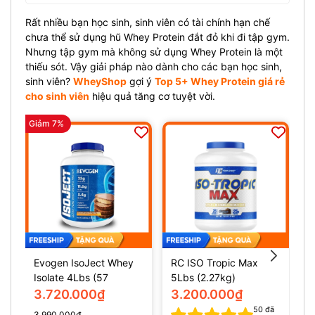
Rất nhiều bạn học sinh, sinh viên có tài chính hạn chế
chưa thể sử dụng hũ Whey Protein đắt đỏ khi đi tập gym.
Nhưng tập gym mà không sử dụng Whey Protein là một
thiếu sót. Vậy giải pháp nào dành cho các bạn học sinh,
sinh viên?
WheyShop
gợi ý
Top 5+ Whey Protein giá rẻ
cho sinh viên
hiệu quả tăng cơ tuyệt vời.
Giảm 7%
Evogen IsoJect Whey
RC ISO Tropic Max
L
Isolate 4Lbs (57
5Lbs (2.27kg)
1
servings)
I
3.720.000₫
3.200.000₫
s
50
đã
3.990.000₫