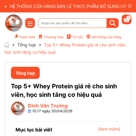
HỆ THỐNG CỬA HÀNG BÁN LẺ THỰC PHẨM BỔ SUNG UY TÍN 
0
Flash Sale
Thương hiệu
Tin tức
Hệ thống cửa hàng
Tổng hợp
Top 5+ Whey Protein giá rẻ cho sinh viên,
học sinh tăng cơ hiệu quả
Tổng hợp
Top 5+ Whey Protein giá rẻ cho sinh
viên, học sinh tăng cơ hiệu quả
Đinh Văn Trường
10.17 ngày 30/04/2026
Mục lục bài viết
[Xem thêm]