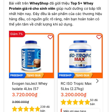
Bài viết trên
WheyShop
đã giới thiệu
Top 5+ Whey
Protein giá rẻ cho sinh viên
giúp nuôi dưỡng cơ bắp tốt
nhất hiện nay. Đây đều là sản phẩm của các thương hiệu
hàng đầu, có nguồn gốc rõ ràng, nên bạn hoàn toàn có
thể yên tâm về chất lượng khi sử dụng.
Giảm 7%
Evogen IsoJect Whey
RC ISO Tropic Max
L
Isolate 4Lbs (57
5Lbs (2.27kg)
1
servings)
I
3.720.000₫
3.200.000₫
s
50
đã
3.990.000₫
bán
239
đã
bán
Miễn phí giao hàng