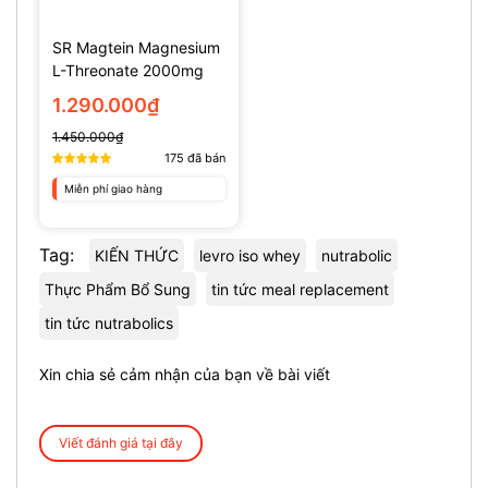
SR Magtein Magnesium
L-Threonate 2000mg
(135 Viên)
1.290.000₫
1.450.000₫
175
đã bán
Miễn phí giao hàng
Tag:
KIẾN THỨC
levro iso whey
nutrabolic
Thực Phẩm Bổ Sung
tin tức meal replacement
tin tức nutrabolics
Xin chia sẻ cảm nhận của bạn về bài viết
Viết đánh giá tại đây