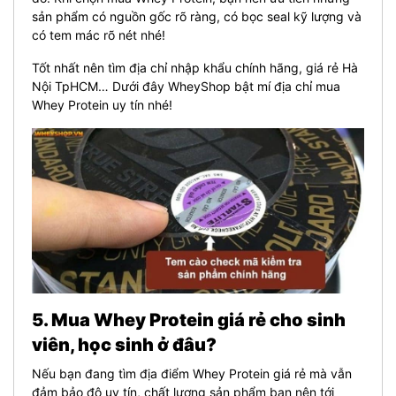
sản phẩm có nguồn gốc rõ ràng, có bọc seal kỹ lượng và
có tem mác rõ nét nhé!
Tốt nhất nên tìm địa chỉ nhập khẩu chính hãng, giá rẻ Hà
Nội TpHCM… Dưới đây WheyShop bật mí địa chỉ mua
Whey Protein uy tín nhé!
5. Mua Whey Protein giá rẻ cho sinh
viên, học sinh ở đâu?
Nếu bạn đang tìm địa điểm Whey Protein giá rẻ mà vẫn
đảm bảo độ uy tín, chất lượng sản phẩm bạn nên tới