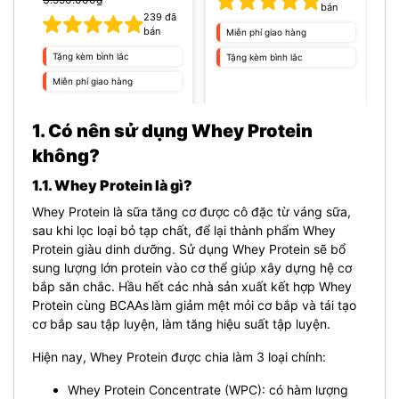
bán
239
đã
bán
Miễn phí giao hàng
Tặng kèm bình lắc
Tặng kèm bình lắc
Miễn phí giao hàng
1. Có nên sử dụng Whey Protein
không?
1.1. Whey Protein là gì?
Whey Protein là sữa tăng cơ được cô đặc từ váng sữa,
s
au khi lọc loại bỏ tạp chất, để lại thành phẩm Whey
Protein giàu dinh dưỡng. Sử dụng Whey Protein sẽ bổ
sung lượng lớn protein vào cơ thể giúp xây dựng hệ cơ
bắp săn chắc.
Hầu hết các nhà sản xuất kết hợp Whey
Protein cùng
BCAAs
làm giảm mệt mỏi cơ bắp và tái tạo
cơ bắp sau tập luyện, làm tăng hiệu suất tập luyện.
Hiện nay, Whey Protein được chia làm 3 loại chính:
Whey Protein Concentrate (WPC): có hàm lượng