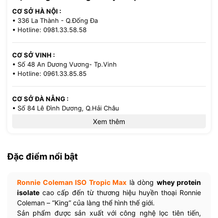
CƠ SỞ HÀ NỘI :
• 336 La Thành - Q.Đống Đa
• Hotline: 0981.33.58.58
CƠ SỞ VINH :
• Số 48 An Dương Vương- Tp.Vinh
• Hotline: 0961.33.85.85
CƠ SỞ ĐÀ NẴNG :
• Số 84 Lê Đình Dương, Q.Hải Châu
• Hotline: 0386.33.58.58
Xem thêm
CƠ SỞ TP.HCM :
• 521/36 Cách Mạng Tháng 8 - P.13 - Q.10
Đặc điểm nổi bật
• Hotline: 0971.33.85.85
Ronnie Coleman ISO Tropic Max
là dòng
whey protein
isolate
cao cấp đến từ thương hiệu huyền thoại Ronnie
Coleman – “King” của làng thể hình thế giới.
Sản phẩm được sản xuất với công nghệ lọc tiên tiến,