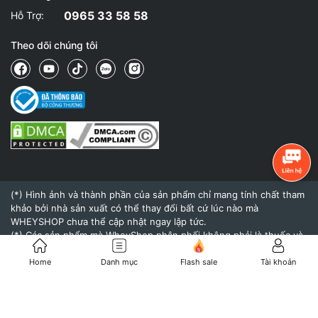
0965 33 58 58
Hỗ Trợ:
Theo dõi chúng tôi
(*) Hình ảnh và thành phần của sản phẩm chỉ mang tính chất tham
khảo bởi nhà sản xuất có thể thay đổi bất cứ lúc nào mà
WHEYSHOP chưa thể cập nhật ngay lập tức.
(*) Các sản phẩm mà WheyShop phân phối không phải là thuốc và
không có tác dụng thay thế thuốc chữa bệnh.
(*) Hiệu quả của sản phẩm khi sử dụng còn tùy thuộc vào cơ địa,
Home
Danh mục
Flash sale
Tài khoản
thể trạng và chế độ dinh dưỡng, tập luyện của mỗi người.
© 2015 - Bản quyền thuộc về
WheyShop.vn