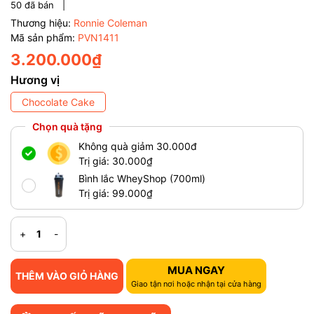
50
đã bán |
Thương hiệu:
Ronnie Coleman
Mã sản phẩm:
PVN1411
3.200.000₫
Hương vị
Chocolate Cake
Chọn quà tặng
Không quà giảm 30.000đ
Trị giá: 30.000₫
Bình lắc WheyShop (700ml)
Trị giá: 99.000₫
+
-
MUA NGAY
THÊM VÀO GIỎ HÀNG
Giao tận nơi hoặc nhận tại cửa hàng