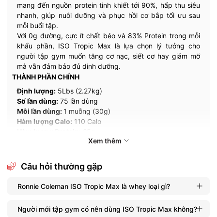
mang đến nguồn protein tinh khiết tới 90%, hấp thu siêu
nhanh, giúp nuôi dưỡng và phục hồi cơ bắp tối ưu sau
mỗi buổi tập.
Với 0g đường, cực ít chất béo và 83% Protein trong mỗi
khẩu phần, ISO Tropic Max là lựa chọn lý tưởng cho
người tập gym muốn tăng cơ nạc, siết cơ hay giảm mỡ
mà vẫn đảm bảo đủ dinh dưỡng.
THÀNH PHẦN CHÍNH
Định lượng:
5Lbs (2.27kg)
Số lần dùng:
75 lần dùng
Mỗi lần dùng:
1 muỗng (30g)
Hàm lượng Calo:
110 Calo
Hàm lượng Protein:
25g
Xem thêm
Thành phần chính:
100% Whey Isolate
Thành phần khác:
Câu hỏi thường gặp
2g Carb
5g Fat
1g Fiber
Ronnie Coleman ISO Tropic Max là whey loại gì?
Thương hiệu:
Ronnie Coleman
Người mới tập gym có nên dùng ISO Tropic Max không?
Xuất xứ:
Mỹ