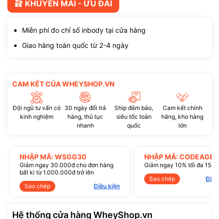
KHUYẾN MÃI - ƯU ĐÃI
Miễn phí đo chỉ số inbody tại cửa hàng
Giao hàng toàn quốc từ 2-4 ngày
CAM KẾT CỦA WHEYSHOP.VN
Đội ngũ tư vấn có
30 ngày đổi trả
Ship đảm bảo,
Cam kết chính
kinh nghiệm
hàng, thủ tục
siêu tốc toàn
hãng, kho hàng
nhanh
quốc
lớn
NHẬP MÃ: WSGG30
NHẬP MÃ: CODEAGE1
Giảm ngay 30.000đ cho đơn hàng
Giảm ngay 10% tối đa 150
bất kì từ 1.000.000đ trở lên
Sao chép
Điều
Sao chép
Điều kiện
Hệ thống cửa hàng WheyShop.vn