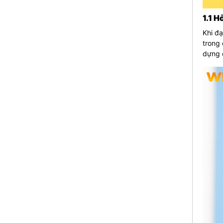
1.1 H
Khi đạ
trong 
dựng c