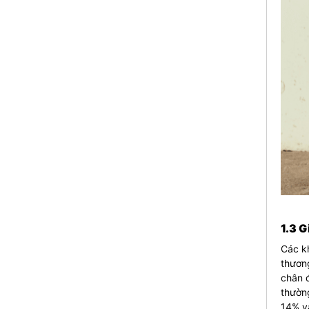
1.3 G
Các kh
thương
chân đ
thườn
14% v