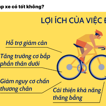
ạp xe có tốt không?