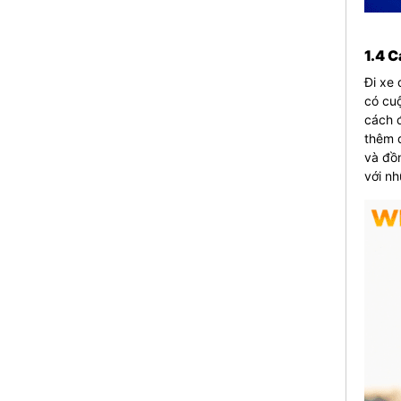
1.4 C
Đi xe 
có cu
cách đ
thêm đ
và đồn
với nh