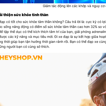
Giảm tác động lên các khớp và nguy cơ
ải thiện sức khỏe tinh thần
đạp có tốt cho sức khỏe tâm thần không? Câu trả lời là: cực kỳ có 
ộc sống năng động có điểm số sức khỏe tâm thần cao hơn 32% so với
ể tập thể dục có thể kích thích tâm trí của bạn, giải phóng adrenal
ược các kỹ năng và mục tiêu mới. Đi xe đạp là sự kết hợp giữa hoạ
g thời giúp bạn tận hưởng thời gian rảnh rỗi. Bạn có thể đạp xe cùn
ững người bạn có cùng sở thích.