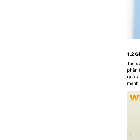
1.2 G
Tác dụ
phần t
quả là
mạnh 