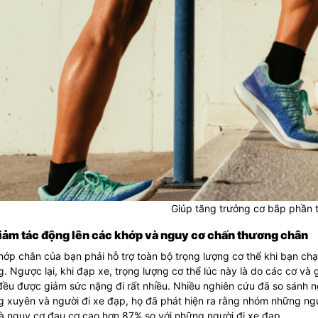
Giúp tăng trưởng cơ bắp phần 
iảm tác động lên các khớp và nguy cơ chấn thương chân
ớp chân của bạn phải hỗ trợ toàn bộ trọng lượng cơ thể khi bạn chạ
. Ngược lại, khi đạp xe, trọng lượng cơ thể lúc này là do các cơ và
ều được giảm sức nặng đi rất nhiều. Nhiều nghiên cứu đã so sánh 
g xuyên và người đi xe đạp, họ đã phát hiện ra rằng nhóm những ng
à nguy cơ đau cơ cao hơn 87% so với những người đi xe đạp.