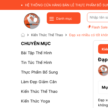
HỆ THỐNG CỬA HÀNG BÁN LẺ THỰC PHẨM BỔ SUNG
Danh mục
Flash Sale
Kiến Thức Thể Thao
Đạp xe nhiều có tốt khô
CHUYÊN MỤC
Kiế
Bài Tập Thể Hình
Đạp 
Tin Tức Thể Hình
Thực Phẩm Bổ Sung
Làm Đẹp Giảm Cân
Mục
Kiến Thức Thể Thao
Đạp xe
Kiến Thức Yoga
khôn