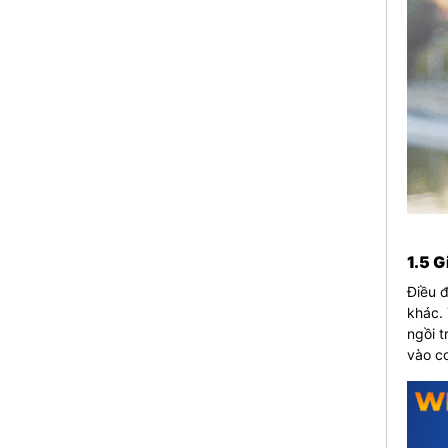
1.5 
Điều đ
khác. 
ngồi t
vào cơ