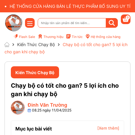
HỆ THỐNG CỬA HÀNG BÁN LẺ THỰC PHẨM BỔ SUNG UY TÍN 
0
Flash Sale
Thương hiệu
Tin tức
Hệ thống cửa hàng
Kiến Thức Chạy Bộ
Chạy bộ có tốt cho gan? 5 lợi ích
cho gan khi chạy bộ
Kiến Thức Chạy Bộ
Chạy bộ có tốt cho gan? 5 lợi ích cho
gan khi chạy bộ
Đinh Văn Trường
08.25 ngày 11/04/2025
Mục lục bài viết
[Xem thêm]