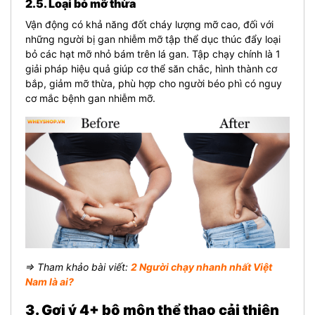
2.5. Loại bỏ mỡ thừa
Vận động có khả năng đốt cháy lượng mỡ cao, đối với
những người bị gan nhiễm mỡ tập thể dục thúc đẩy loại
bỏ các hạt mỡ nhỏ bám trên lá gan. Tập chạy chính là 1
giải pháp hiệu quả giúp cơ thể săn chắc, hình thành cơ
bắp, giảm mỡ thừa, phù hợp cho người béo phì có nguy
cơ mắc bệnh gan nhiễm mỡ.
⇒ Tham khảo bài viết:
2 Người chạy nhanh nhất Việt
Nam là ai?
3. Gợi ý 4+ bộ môn thể thao cải thiện