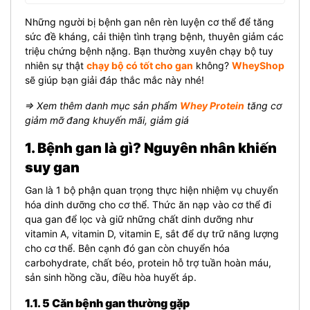
Những người bị bệnh gan nên rèn luyện cơ thể để tăng
sức đề kháng, cải thiện tình trạng bệnh, thuyên giảm các
triệu chứng bệnh nặng. Bạn thường xuyên chạy bộ tuy
nhiên sự thật
chạy bộ có tốt cho gan
không?
WheyShop
sẽ giúp bạn giải đáp thắc mắc này nhé!
⇒ Xem thêm danh mục sản phẩm
Whey Protein
tăng cơ
giảm mỡ đang khuyến mãi, giảm giá
1. Bệnh gan là gì? Nguyên nhân khiến
suy gan
Gan là 1 bộ phận quan trọng thực hiện nhiệm vụ chuyển
hóa dinh dưỡng cho cơ thể. Thức ăn nạp vào cơ thể đi
qua gan để lọc và giữ những chất dinh dưỡng như
vitamin A, vitamin D, vitamin E, sắt để dự trữ năng lượng
cho cơ thể. Bên cạnh đó gan còn chuyển hóa
carbohydrate, chất béo, protein hỗ trợ tuần hoàn máu,
sản sinh hồng cầu, điều hòa huyết áp.
1.1. 5 Căn bệnh gan thường gặp