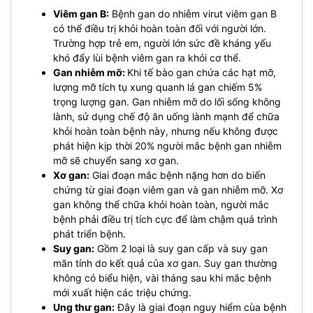
Viêm gan B:
Bệnh gan do nhiễm virut viêm gan B
có thể điều trị khỏi hoàn toàn đối với người lớn.
Trường hợp trẻ em, người lớn sức đề kháng yếu
khó đẩy lùi bệnh viêm gan ra khỏi cơ thể.
Gan nhiễm mỡ:
Khi tế bào gan chứa các hạt mỡ,
lượng mỡ tích tụ xung quanh lá gan chiếm 5%
trọng lượng gan. Gan nhiễm mỡ do lối sống không
lành, sử dụng chế độ ăn uống lành mạnh để chữa
khỏi hoàn toàn bệnh này, nhưng nếu không được
phát hiện kịp thời 20% người mắc bệnh gan nhiễm
mỡ sẽ chuyển sang xơ gan.
Xơ gan:
Giai đoạn mắc bệnh nặng hơn do biến
chứng từ giai đoạn viêm gan và gan nhiễm mỡ. Xơ
gan không thể chữa khỏi hoàn toàn, người mắc
bệnh phải điều trị tích cực để làm chậm quá trình
phát triển bệnh.
Suy gan:
Gồm 2 loại là suy gan cấp và suy gan
mãn tính do kết quả của xơ gan. Suy gan thường
không có biểu hiện, vài tháng sau khi mắc bệnh
mới xuất hiện các triệu chứng.
Ung thư gan:
Đây là giai đoạn nguy hiểm cùa bệnh