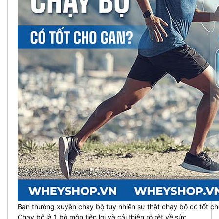
Bạn thường xuyên chạy bộ tuy nhiên sự thật chạy bộ có tốt c
Chạy bộ là 1 bộ môn tiện lợi và cải thiện rõ rệt về sức