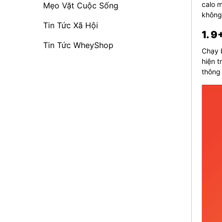
calo m
Mẹo Vặt Cuộc Sống
không
Tin Tức Xã Hội
1. 9
Tin Tức WheyShop
Chạy b
hiện t
thông