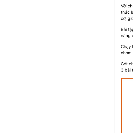
Với ch
thức l
cơ, gi
Bài tậ
nâng c
Chạy b
nhóm c
Gót ch
3 bài 