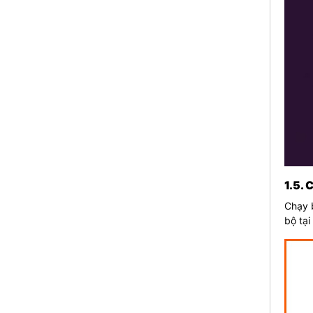
1.5. 
Chạy b
bộ tại