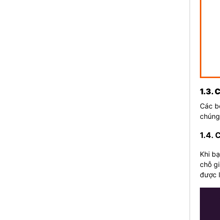
1.3. 
Các bộ
chúng
1.4. 
Khi bạ
chỗ g
được l