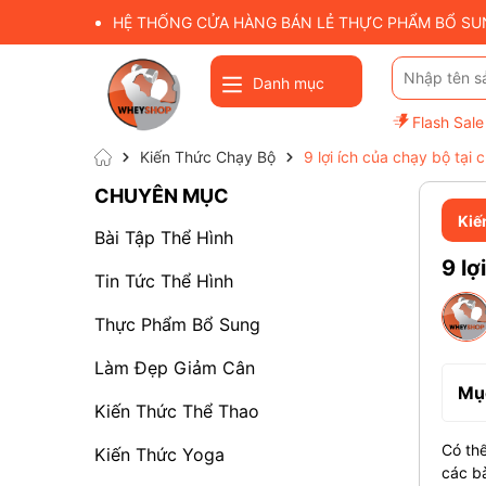
HỆ THỐNG CỬA HÀNG BÁN LẺ THỰC PHẨM BỔ SUNG
Danh mục
Flash Sale
Kiến Thức Chạy Bộ
9 lợi ích của chạy bộ tại
CHUYÊN MỤC
Kiế
Bài Tập Thể Hình
9 lợ
Tin Tức Thể Hình
Thực Phẩm Bổ Sung
Làm Đẹp Giảm Cân
Mục
Kiến Thức Thể Thao
Có thể
Kiến Thức Yoga
các bà