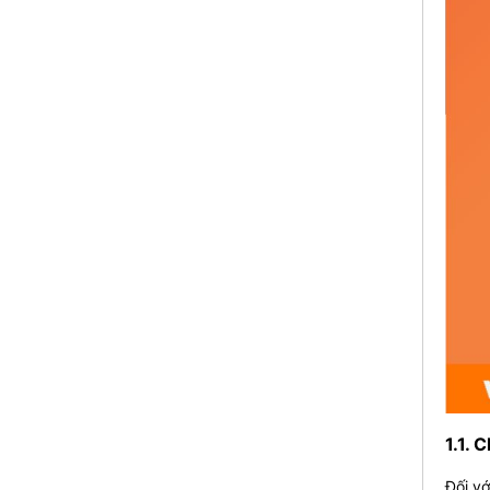
1.1. 
Đối vớ