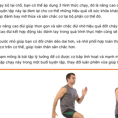
ạy bộ tại chỗ, bạn có thể áp dụng 3 hình thức chạy, đó là nâng cao
uyện tập này lại đem lại cho cơ thể những hiệu quả về sức khỏe khác
úp đánh bay mỡ thừa và săn chắc cơ tại bộ phận cơ thể đó.
p nâng cao đùi giúp thon gọn và săn chắc đùi nhờ hiệu quả đốt cháy
ao đùi kết hợp động tác đánh tay trong quá trình thực hiện cũng sẽ
ước nhỏ giúp bạn có đôi chân dẻo dai hơn, và nhờ phối hợp toàn th
ơ trên cơ thể, giúp toàn thân săn chắc hơn.
ạm mông là bài tập lý tưởng để có được cơ bắp linh hoạt và mạnh m
tập chạy này trong một buổi luyện tập, thay đổi luân phiên vừa giúp