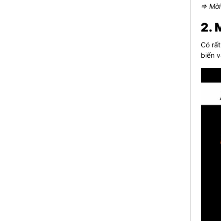
⇒ Mời
2. 
Có rất
biến v