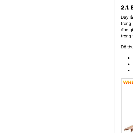
2.1.
Đây l
trọng 
đơn gi
trong 
Để thự