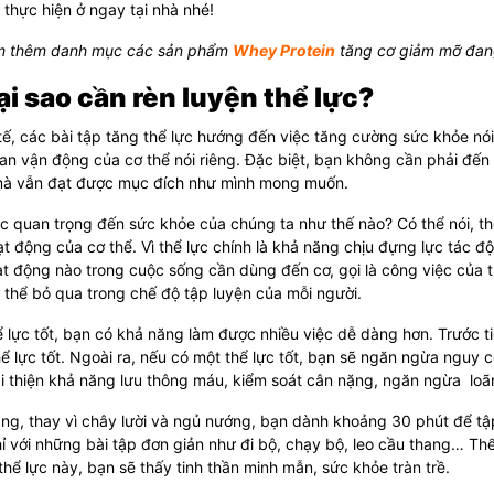
 thực hiện ở ngay tại nhà nhé!
 thêm danh mục các sản phẩm
Whey Protein
tăng cơ giảm mỡ đang
Tại sao cần rèn luyện thể lực?
ế, các bài tập tăng thể lực hướng đến việc tăng cường sức khỏe nó
ian vận động của cơ thể nói riêng. Đặc biệt, bạn không cần phải đế
à vẫn đạt được mục đích như mình mong muốn.
c quan trọng đến sức khỏe của chúng ta như thế nào? Có thể nói, thể
t động của cơ thể. Vì thể lực chính là khả năng chịu đựng lực tác 
t động nào trong cuộc sống cần dùng đến cơ, gọi là công việc của th
thể bỏ qua trong chế độ tập luyện của mỗi người.
ể lực tốt, bạn có khả năng làm được nhiều việc dễ dàng hơn. Trước t
ể lực tốt. Ngoài ra, nếu có một thể lực tốt, bạn sẽ ngăn ngừa nguy 
ải thiện khả năng lưu thông máu, kiểm soát cân nặng, ngăn ngừa l
ng, thay vì chây lười và ngủ nướng, bạn dành khoảng 30 phút để tậ
ỉ với những bài tập đơn giản như đi bộ, chạy bộ, leo cầu thang… Th
thể lực này, bạn sẽ thấy tinh thần minh mẫn, sức khỏe tràn trề.