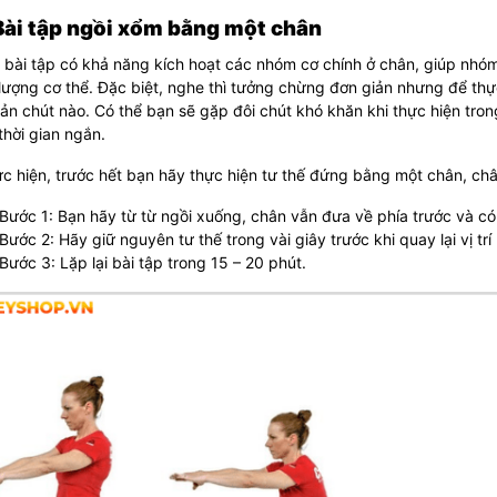
 Bài tập ngồi xổm bằng một chân
à bài tập có khả năng kích hoạt các nhóm cơ chính ở chân, giúp nh
lượng cơ thể. Đặc biệt, nghe thì tưởng chừng đơn giản nhưng để thực
ản chút nào. Có thể bạn sẽ gặp đôi chút khó khăn khi thực hiện tron
thời gian ngắn.
c hiện, trước hết bạn hãy thực hiện tư thế đứng bằng một chân, chân
Bước 1: Bạn hãy từ từ ngồi xuống, chân vẫn đưa về phía trước và có
Bước 2: Hãy giữ nguyên tư thế trong vài giây trước khi quay lại vị trí
Bước 3: Lặp lại bài tập trong 15 – 20 phút.