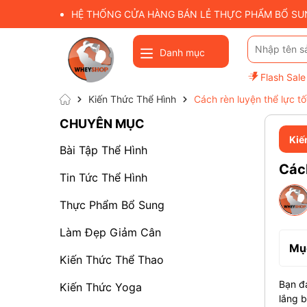
HỆ THỐNG CỬA HÀNG BÁN LẺ THỰC PHẨM BỔ SUNG
Danh mục
Flash Sale
Kiến Thức Thể Hình
Cách rèn luyện thể lực tố
CHUYÊN MỤC
Kiế
Bài Tập Thể Hình
Cách
Tin Tức Thể Hình
Thực Phẩm Bổ Sung
Làm Đẹp Giảm Cân
Mục
Kiến Thức Thể Thao
Bạn đa
Kiến Thức Yoga
lắng 