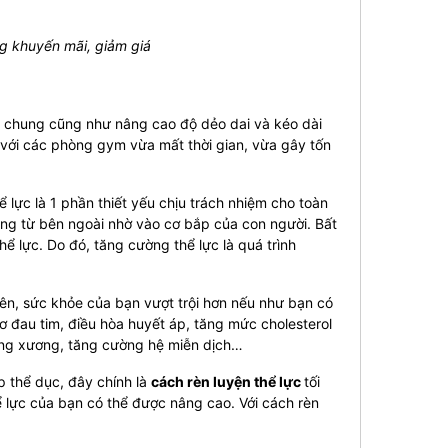
 khuyến mãi, giảm giá
i chung cũng như nâng cao độ dẻo dai và kéo dài
n với các phòng gym vừa mất thời gian, vừa gây tốn
 lực là 1 phần thiết yếu chịu trách nhiệm cho toàn
động từ bên ngoài nhờ vào cơ bắp của con người. Bất
ể lực. Do đó, tăng cường thể lực là quá trình
iên, sức khỏe của bạn vượt trội hơn nếu như bạn có
cơ đau tim, điều hòa huyết áp, tăng mức cholesterol
oãng xương, tăng cường hệ miễn dịch…
p thể dục, đây chính là
cách rèn luyện thể lực
tối
ể lực của bạn có thể được nâng cao. Với cách rèn