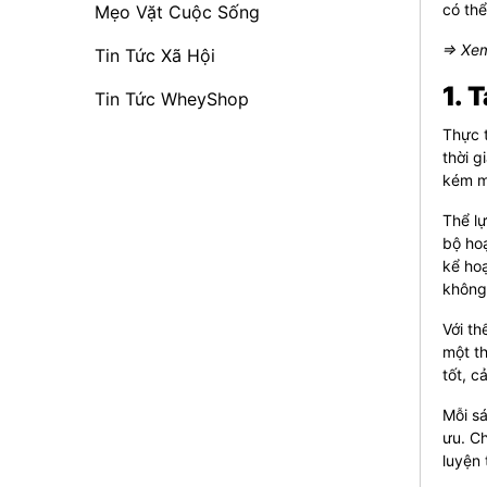
có thể
Mẹo Vặt Cuộc Sống
⇒ Xem
Tin Tức Xã Hội
1. 
Tin Tức WheyShop
Thực t
thời g
kém m
Thể lự
bộ hoạ
kể hoạ
không 
Với th
một th
tốt, c
Mỗi sá
ưu. Ch
luyện 