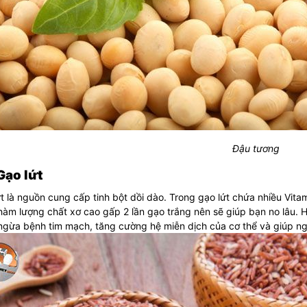
Đậu tương
 Gạo lứt
t là nguồn cung cấp tinh bột dồi dào. Trong gạo lứt chứa nhiều Vitami
àm lượng chất xơ cao gấp 2 lần gạo trắng nên sẽ giúp bạn no lâu. 
ngừa bệnh tim mạch, tăng cường hệ miễn dịch của cơ thể và giúp n