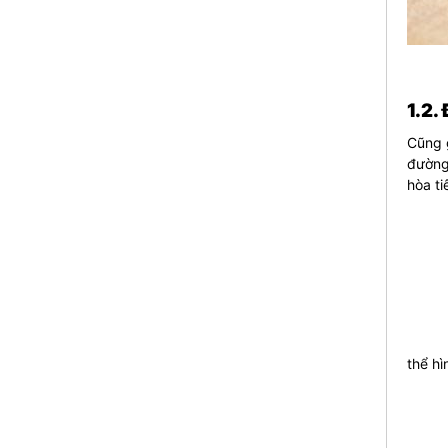
1.2.
Cũng g
đường.
hòa ti
thể hì