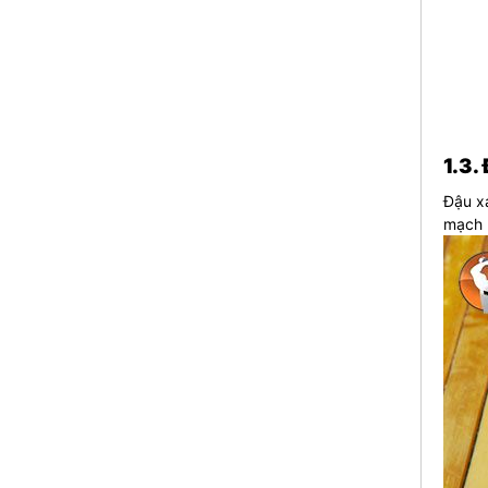
1.3.
Đậu xa
mạch 