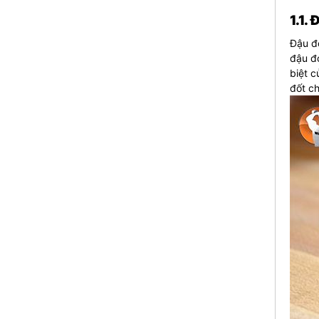
1.1.
Đậu đỏ
đậu đỏ
biệt c
đốt ch