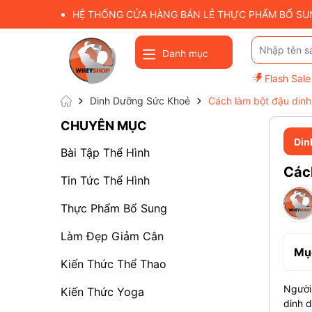
HỆ THỐNG CỬA HÀNG BÁN LẺ THỰC PHẨM BỔ SUNG
Danh mục
Flash Sale
Dinh Dưỡng Sức Khoẻ
Cách làm bột đậu dinh
CHUYÊN MỤC
Din
Bài Tập Thể Hình
Cách
Tin Tức Thể Hình
Thực Phẩm Bổ Sung
Làm Đẹp Giảm Cân
Mục
Kiến Thức Thể Thao
Người 
Kiến Thức Yoga
dinh d