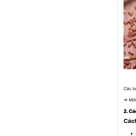
Các lo
⇒ Mời
2. Cá
Cách