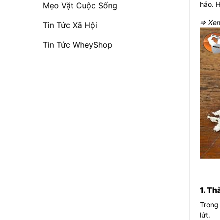
hảo. 
Mẹo Vặt Cuộc Sống
⇒ Xem
Tin Tức Xã Hội
Tin Tức WheyShop
1. Th
Trong 
lứt.