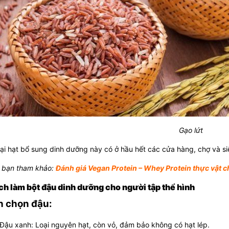
Gạo lứt
ại hạt bổ sung dinh dưỡng này có ở hầu hết các cửa hàng, chợ và siê
 bạn tham khảo:
Đánh giá Vegan Protein – Whey Protein thực vật 
ch làm bột đậu dinh dưỡng cho người tập thể hình
 chọn đậu:
Đậu xanh: Loại nguyên hạt, còn vỏ, đảm bảo không có hạt lép.