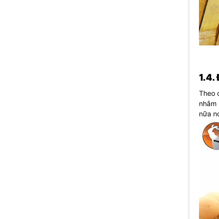
1.4.
Theo c
nhằm 
nữa nó