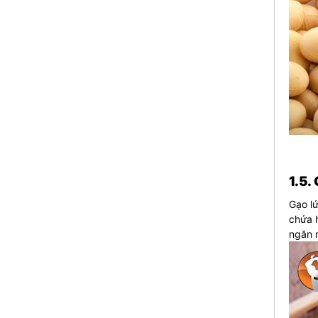
1.5.
Gạo lứ
chứa h
ngăn 