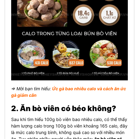
⇒ Mời bạn tìm hiểu:
Ức gà bao nhiêu calo và cách ăn ức
gà giảm cân
2. Ăn bò viên có béo không?
Sau khi tìm hiểu 100g bò viên bao nhiêu calo, có thể thấy
hàm lượng calo trong 100g bò viên khoảng 165 calo, đây
là mức calo trung bình, không quá cao so với nhiều món
ăn. Tuy nhiên nhiều người vẫn thắc mắc:
ăn bò viên có