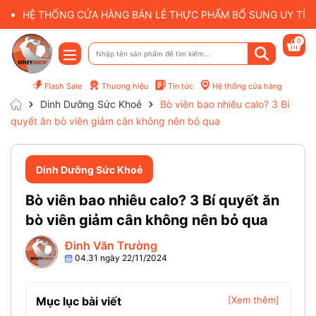
HỆ THỐNG CỬA HÀNG BÁN LẺ THỰC PHẨM BỔ SUNG UY TÍN 
0
Flash Sale
Thương hiệu
Tin tức
Hệ thống cửa hàng
Dinh Dưỡng Sức Khoẻ
Bò viên bao nhiêu calo? 3 Bí
quyết ăn bò viên giảm cân không nên bỏ qua
Dinh Dưỡng Sức Khoẻ
Bò viên bao nhiêu calo? 3 Bí quyết ăn
bò viên giảm cân không nên bỏ qua
Đinh Văn Trường
04.31 ngày 22/11/2024
Mục lục bài viết
[Xem thêm]