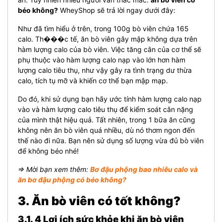
béo không?
WheyShop sẽ trả lời ngay dưới đây:
Như đã tìm hiểu ở trên, trong 100g bò viên chứa 165
calo. Th���c tế, ăn bò viên gây mập không dựa trên
hàm lượng calo của bò viên. Việc tăng cân của cơ thể sẽ
phụ thuộc vào hàm lượng calo nạp vào lớn hơn hàm
lượng calo tiêu thụ, như vậy gây ra tình trạng dư thừa
calo, tích tụ mỡ và khiến cơ thể bạn mập mạp.
Do đó, khi sử dụng bạn hãy ước tính hàm lượng calo nạp
vào và hàm lượng calo tiêu thụ để kiểm soát cân nặng
của mình thật hiệu quả. Tất nhiên, trong 1 bữa ăn cũng
không nên ăn bò viên quá nhiều, dù nó thơm ngon đến
thế nào đi nữa. Bạn nên sử dụng số lượng vừa đủ bò viên
để không béo nhé!
⇒ Mời bạn xem thêm:
Bơ đậu phộng bao nhiêu calo và
ăn bơ đậu phộng có béo không?
3. Ăn bò viên có tốt không?
3.1. 4 Lợi ích sức khỏe khi ăn bò viên