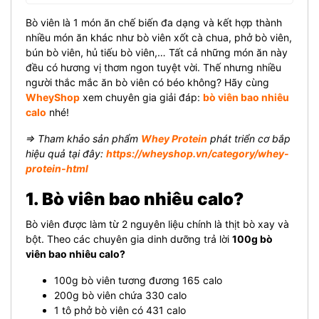
Bò viên là 1 món ăn chế biến đa dạng và kết hợp thành
nhiều món ăn khác như bò viên xốt cà chua, phở bò viên,
bún bò viên, hủ tiếu bò viên,… Tất cả những món ăn này
đều có hương vị thơm ngon tuyệt vời. Thế nhưng nhiều
người thắc mắc ăn bò viên có béo không? Hãy cùng
WheyShop
xem chuyên gia giải đáp:
bò viên bao nhiêu
calo
nhé!
⇒ Tham khảo sản phẩm
Whey Protein
phát triển cơ bắp
hiệu quả tại đây:
https://wheyshop.vn/category/whey-
protein-html
1. Bò viên bao nhiêu calo?
Bò viên được làm từ 2 nguyên liệu chính là thịt bò xay và
bột. Theo các chuyên gia dinh dưỡng trả lời
100g bò
viên bao nhiêu calo?
100g bò viên tương đương 165 calo
200g bò viên chứa 330 calo
1 tô phở bò viên có 431 calo