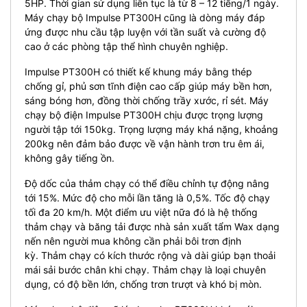
5HP. Thời gian sử dụng liên tục là từ 8 – 12 tiếng/1 ngày.
Máy chạy bộ Impulse PT300H cũng là dòng máy đáp
ứng được nhu cầu tập luyện với tần suất và cường độ
cao ở các phòng tập thể hình chuyên nghiệp.
Impulse PT300H có thiết kế khung máy bằng thép
chống gỉ, phủ sơn tĩnh điện cao cấp giúp máy bền hơn,
sáng bóng hơn, đồng thời chống trầy xước, rỉ sét. Máy
chạy bộ điện Impulse PT300H chịu được trọng lượng
người tập tới 150kg. Trọng lượng máy khá nặng, khoảng
200kg nên đảm bảo được về vận hành trơn tru êm ái,
không gây tiếng ồn.
Độ dốc của thảm chạy có thể điều chỉnh tự động nâng
tới 15%. Mức độ cho mỗi lần tăng là 0,5%. Tốc độ chạy
tối đa 20 km/h. Một điểm ưu việt nữa đó là hệ thống
thảm chạy và băng tải được nhà sản xuất tẩm Wax dạng
nến nên người mua không cần phải bôi trơn định
kỳ.
Thảm chạy có kích thước rộng và dài giúp bạn thoải
mái sải bước chân khi chạy. Thảm chạy là loại chuyên
dụng, có độ bền lớn, chống trơn trượt và khó bị mòn.