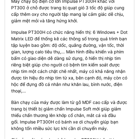
Máy chạy bộ điện cỡ lớn Impulse PT300H khác với
PT300 ở chỗ được trang bị quạt gió 3 tốc độ giúp cung
cấp thêm oxy cho người tập mang lại cảm giác dễ chịu,
giảm mệt mỏi và tăng hứng khởi.
Impulse PT300H có chức năng hiển thị: 6 Windows + Dot
Matrix LED để thống kê các thông số trong quá trình bạn
tập luyện bao gồm: độ dốc, quãng đường, vận tốc, thời
gian, lượng calo tiêu thụ,… Màn hình điều khiển và phím
bấm có giao diện dễ dàng sử dụng, ô hiển thị nhịp tim
riêng biệt giúp cho người có bệnh tim kiểm soát được
nhịp tim một cách chặt chẽ nhất, máy có khả năng nhận
được tín hiệu đo nhịp tim từ xa, bên cạnh đó, máy còn có
hộc để đựng đồ cá nhân như khăn lau, bình nước, điện
thoại,…
Bàn chạy của máy được làm từ gỗ MDF cao cấp và được
trang bị thiết bị giảm chấn Impulse Soft mới giúp giảm
thiểu chấn thương lên khớp cổ chân, mắt cá và đầu
gối.
Impulse PT300H có bánh xe di chuyển giúp bạn
không tốn nhiều sức lực khi cần di chuyển máy.