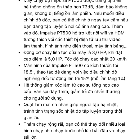
Máy chạy bộ Impulse PT500 được trang bị thêm
hệ thống chống ồn thấp hơn 73dB, đảm bảo không
gian, không bị tiếng ồn làm phiền.
Nếu muốn điều
chỉnh độ dốc, bạn có thể chỉnh ở ngay tay cầm nếu
bạn đang tập luyện ở nơi có ánh sáng cao.
Thêm
vào đó, Impulse PT500 hỗ trợ kết nối wifi và HDMI
tương thích với các thiết bị điện tử lưu trữ video,
âm thanh, hình ảnh như điện thoại, máy tính bảng,..
Động cơ chạy liên tục của máy là 3,0 HP, khi đạt
cao điểm là 5,0 HP. Tốc độ chạy cao nhất 20 km/h
Màn hình của Impulse PT500 có kích thước tới
18,5’’, thao tác dễ dàng với việc điều chỉnh độ
nghiêng dốc tự động lên tới 15% (mỗi lần tăng 1%)
Hệ thống giảm xóc làm từ cao su tổng hợp cao
cấp, ván sợi dày 1mm, giảm tối đa chấn thương
cho người sử dụng.
Quạt làm mát cá nhân giúp người tập hạ nhiệt,
tránh tình trạng sốc nhiệt do tập luyện trong thời
gian lâu.
Thảm chạy rộng rãi, bạn có thể thay đổi nhiều loại
hình chạy như chạy bước nhỏ lúc bắt đầu và chạy
sải lớn.