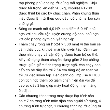
tập phong phú cho người dùng trải nghiệm.
Chịu
được tải trọng lên đến 200kg, Impulse RT700
được thiết kế cực kỳ chắc chắn. Phần khung thân
máy được làm từ thép cực dày, có phủ hai lớp sơn
chống gỉ.
Động cơ mạnh mẽ 4,0 HP, cao điểm 6,0 HP phù
hợp với nhu cầu tập luyện cường độ cao, phù hợp
với các phòng gym chuyên nghiệp.
Thảm chạy rộng rãi (1524 x 560 mm) vì thế bạn sẽ
cảm thấy cực kì thoải mái khi luyện tập, đánh tay
theo nhịp chạy và vận động được toàn bộ cơ thể.
Máy sử dụng thảm chuyên dụng gồm 2 lớp chống
trượt, giúp giảm tình trạng trượt ngã. Ván chạy cao
cấp có bề dày lên tới 2,54 cm tăng độ an toàn và
tối ưu việc luyện tập.
Bên cạnh đó, Impulse RT700
còn tích hợp thêm bộ giảm chấn hiện đại với đế
cao su dày 2 lớp giúp máy hoạt động nhẹ nhàng,
ổn định.
Các chương trình trong máy được lập trình sẵn
như: 7 chương trình mặc định cho người sử dụng, 6
chương trình tự chọn, 1 chương trình người dùng tự