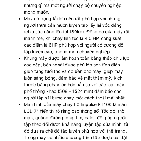
những gì mà một người chạy bộ chuyên nghiệp
mong muốn.
Máy có trọng tải lớn nên rất phù hợp với những
người thừa cân muốn luyện tập lấy lại vóc dáng
(chịu sức nặng lên tới 180kg).
Động cơ của máy rất
mạnh mẽ, khi chạy liên tục là 4,0 HP, công suất
cao điểm là 6HP phù hợp với người có cường độ
tập luyện cao, phòng gym chuyên nghiệp.
Khung máy được làm hoàn toàn bằng thép chịu lực
cao cấp, bên ngoài được phủ lớp sơn tĩnh điện
giúp tăng tuổi thọ và độ bền cho máy, giúp máy
luôn sáng bóng, đảm bảo về mặt thẩm mỹ.
Kích
thước băng chạy lớn hơn hẳn so với các loại máy
phổ thông khác (508 * 1524 mm) đảm bảo cho
người tập sải bước chạy một cách thoải mái nhất.
Màn hình của máy chạy bộ Impulse PT400 là màn
LCD 7″ hiển thị rõ ràng các thông số: Tốc độ, thời
gian, quãng đường, nhịp tim, calo…để giúp người
tập theo dõi được khả năng luyện tập của mình, từ
đó đưa ra chế độ tập luyện phù hợp với thể trạng.
Trong máy có nhiều chương trình tập được cài đặt