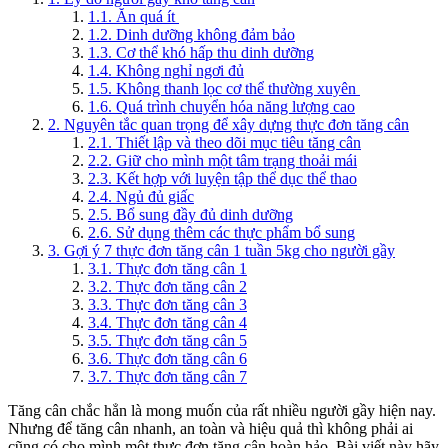
1.1. Ăn quá ít
1.2. Dinh dưỡng không đảm bảo
1.3. Cơ thể khó hấp thu dinh dưỡng
1.4. Không nghỉ ngơi đủ
1.5. Không thanh lọc cơ thể thường xuyên
1.6. Quá trình chuyển hóa năng lượng cao
2. Nguyên tắc quan trọng để xây dựng thực đơn tăng cân
2.1. Thiết lập và theo dõi mục tiêu tăng cân
2.2. Giữ cho mình một tâm trạng thoải mái
2.3. Kết hợp với luyện tập thể dục thể thao
2.4. Ngủ đủ giấc
2.5. Bổ sung đầy đủ dinh dưỡng
2.6. Sử dụng thêm các thực phẩm bổ sung
3. Gợi ý 7 thực đơn tăng cân 1 tuần 5kg cho người gầy
3.1. Thực đơn tăng cân 1
3.2. Thực đơn tăng cân 2
3.3. Thực đơn tăng cân 3
3.4. Thực đơn tăng cân 4
3.5. Thực đơn tăng cân 5
3.6. Thực đơn tăng cân 6
3.7. Thực đơn tăng cân 7
Tăng cân chắc hẳn là mong muốn của rất nhiều người gầy hiện nay.
Nhưng để tăng cân nhanh, an toàn và hiệu quả thì không phải ai
cũng có cho mình một thực đơn tăng cân hoàn hảo. Bài viết này hãy