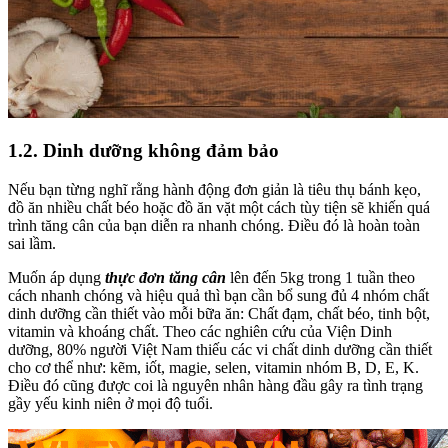
1.2. Dinh dưỡng không đảm bảo
Nếu bạn từng nghĩ rằng hành động đơn giản là tiêu thụ bánh kẹo,
đồ ăn nhiều chất béo hoặc đồ ăn vặt một cách tùy tiện sẽ khiến quá
trình tăng cân của bạn diễn ra nhanh chóng. Điều đó là hoàn toàn
sai lầm.
Muốn áp dụng
thực đơn tăng cân
lên đến 5kg trong 1 tuần theo
cách nhanh chóng và hiệu quả thì bạn cần bổ sung đủ 4 nhóm chất
dinh dưỡng cần thiết vào mỗi bữa ăn: Chất đạm, chất béo, tinh bột,
vitamin và khoáng chất. Theo các nghiên cứu của Viện Dinh
dưỡng, 80% người Việt Nam thiếu các vi chất dinh dưỡng cần thiết
cho cơ thể như: kẽm, iốt, magie, selen, vitamin nhóm B, D, E, K.
Điều đó cũng được coi là nguyên nhân hàng đầu gây ra tình trạng
gầy yếu kinh niên ở mọi độ tuổi.