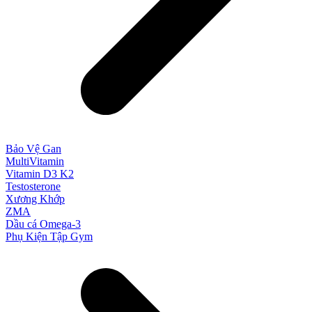
Bảo Vệ Gan
MultiVitamin
Vitamin D3 K2
Testosterone
Xương Khớp
ZMA
Dầu cá Omega-3
Phụ Kiện Tập Gym