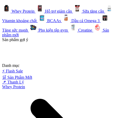
Whey Protein
Hỗ trợ giảm cân
Sữa tăng cân
Vitamin khoáng chất
BCAAs
Dầu cá Omega 3
Tăng sức mạnh
Phụ kiện tập gym
Creatine
Sản
phẩm mới
Sản phẩm gợi ý
Danh mục
⚡ Flash Sale
️🛒 Sản Phẩm Mới
📌 Thanh Lý
Whey Protein