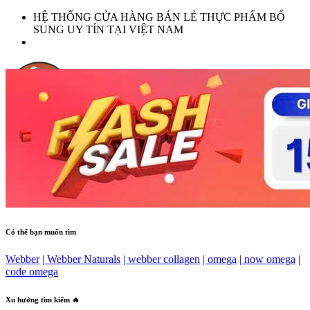
HỆ THỐNG CỬA HÀNG BÁN LẺ THỰC PHẨM BỔ
SUNG UY TÍN TẠI VIỆT NAM
Có thể bạn muốn tìm
Webber
|
Webber Naturals
|
webber collagen
|
omega
|
now omega
|
code omega
Xu hướng tìm kiếm 🔥