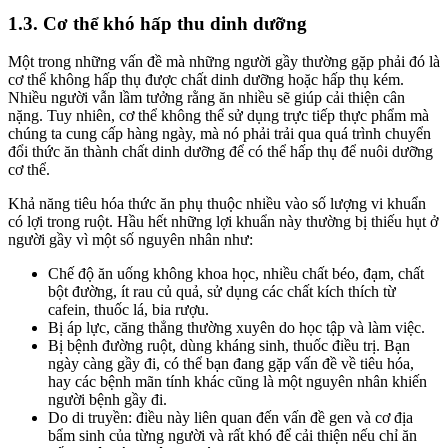
1.3. Cơ thể khó hấp thu dinh dưỡng
Một trong những vấn đề mà những người gầy thường gặp phải đó là
cơ thể không hấp thụ được chất dinh dưỡng hoặc hấp thụ kém.
Nhiều người vẫn lầm tưởng rằng ăn nhiều sẽ giúp cải thiện cân
nặng. Tuy nhiên, cơ thể không thể sử dụng trực tiếp thực phẩm mà
chúng ta cung cấp hàng ngày, mà nó phải trải qua quá trình chuyển
đổi thức ăn thành chất dinh dưỡng để có thể hấp thụ để nuôi dưỡng
cơ thể.
Khả năng tiêu hóa thức ăn phụ thuộc nhiều vào số lượng vi khuẩn
có lợi trong ruột. Hầu hết những lợi khuẩn này thường bị thiếu hụt ở
người gầy vì một số nguyên nhân như:
Chế độ ăn uống không khoa học, nhiều chất béo, đạm, chất
bột đường, ít rau củ quả, sử dụng các chất kích thích từ
cafein, thuốc lá, bia rượu.
Bị áp lực, căng thẳng thường xuyên do học tập và làm việc.
Bị bệnh đường ruột, dùng kháng sinh, thuốc điều trị. Bạn
ngày càng gầy đi, có thể bạn đang gặp vấn đề về tiêu hóa,
hay các bệnh mãn tính khác cũng là một nguyên nhân khiến
người bệnh gầy đi.
Do di truyền: điều này liên quan đến vấn đề gen và cơ địa
bẩm sinh của từng người và rất khó để cải thiện nếu chỉ ăn