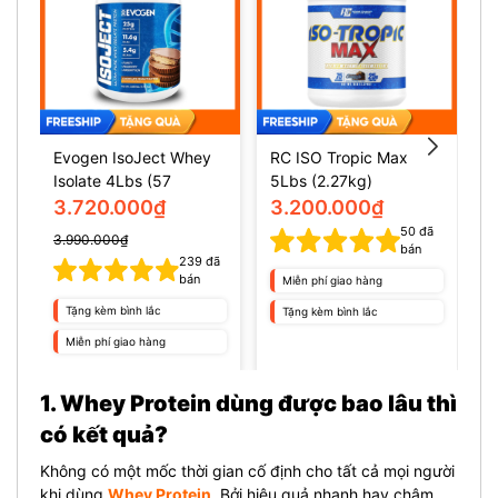
Evogen IsoJect Whey
RC ISO Tropic Max
L
Isolate 4Lbs (57
5Lbs (2.27kg)
1
servings)
I
3.720.000₫
3.200.000₫
s
50
đã
3.990.000₫
bán
239
đã
bán
Miễn phí giao hàng
Tặng kèm bình lắc
Tặng kèm bình lắc
Miễn phí giao hàng
1. Whey Protein dùng được bao lâu thì
có kết quả?
Không có một mốc thời gian cố định cho tất cả mọi người
khi dùng
Whey Protein
. Bởi hiệu quả nhanh hay chậm