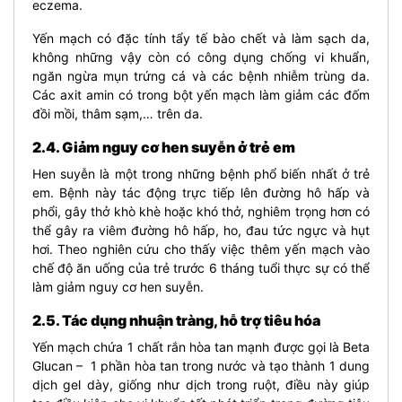
eczema.
Yến mạch có đặc tính tẩy tế bào chết và làm sạch da,
không những vậy còn có công dụng chống vi khuẩn,
ngăn ngừa mụn trứng cá và các bệnh nhiễm trùng da.
Các axit amin có trong bột yến mạch làm giảm các đốm
đồi mồi, thâm sạm,… trên da.
2.4. Giảm nguy cơ hen suyễn ở trẻ em
Hen suyễn là một trong những bệnh phổ biến nhất ở trẻ
em. Bệnh này tác động trực tiếp lên đường hô hấp và
phổi, gây thở khò khè hoặc khó thở, nghiêm trọng hơn có
thể gây ra viêm đường hô hấp, ho, đau tức ngực và hụt
hơi. Theo nghiên cứu cho thấy việc thêm yến mạch vào
chế độ ăn uống của trẻ trước 6 tháng tuổi thực sự có thể
làm giảm nguy cơ hen suyễn.
2.5. Tác dụng nhuận tràng, hỗ trợ tiêu hóa
Yến mạch chứa 1 chất rắn hòa tan mạnh được gọi là Beta
Glucan –
1 phần hòa tan trong nước và tạo thành 1 dung
dịch gel dày, giống như dịch trong ruột, điều này giúp