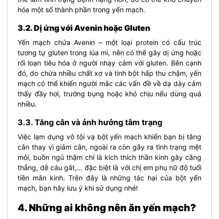
hóa một số thành phần trong yến mạch.
3.2. Dị ứng với Avenin hoặc Gluten
Yến mạch chứa Avenin – một loại protein có cấu trúc
tương tự gluten trong lúa mì, nên có thể gây dị ứng hoặc
rối loạn tiêu hóa ở người nhạy cảm với gluten. Bên cạnh
đó, do chứa nhiều chất xơ và tinh bột hấp thu chậm, yến
mạch có thể khiến người mắc các vấn đề về dạ dày cảm
thấy đầy hơi, trướng bụng hoặc khó chịu nếu dùng quá
nhiều.
3.3. Tăng cân và ảnh hưởng tâm trạng
Việc lạm dụng vô tội vạ bột yến mạch khiến bạn bị
tăng
cân
thay vì giảm cân, ngoài ra còn gây ra tình trạng mệt
mỏi, buồn ngủ thậm chí là kích thích thần kinh gây căng
thẳng, dễ cáu gắt,… đặc biệt là với chị em phụ nữ độ tuổi
tiền mãn kinh. Trên đây là những tác hại của bột yến
mạch, bạn hãy lưu ý khi sử dụng nhé!
4. Những ai không nên ăn yến mạch?