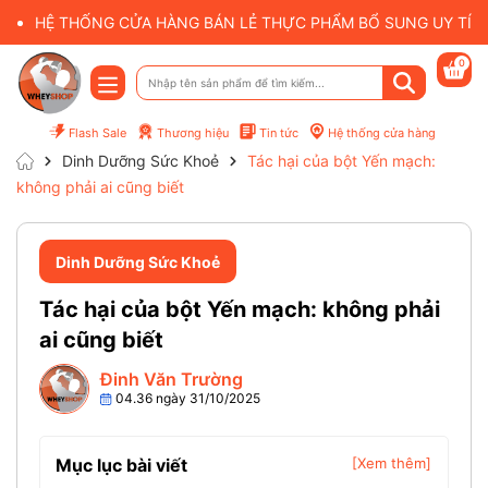
HỆ THỐNG CỬA HÀNG BÁN LẺ THỰC PHẨM BỔ SUNG UY TÍN 
0
Flash Sale
Thương hiệu
Tin tức
Hệ thống cửa hàng
Dinh Dưỡng Sức Khoẻ
Tác hại của bột Yến mạch:
không phải ai cũng biết
Dinh Dưỡng Sức Khoẻ
Tác hại của bột Yến mạch: không phải
ai cũng biết
Đinh Văn Trường
04.36 ngày 31/10/2025
Mục lục bài viết
[Xem thêm]