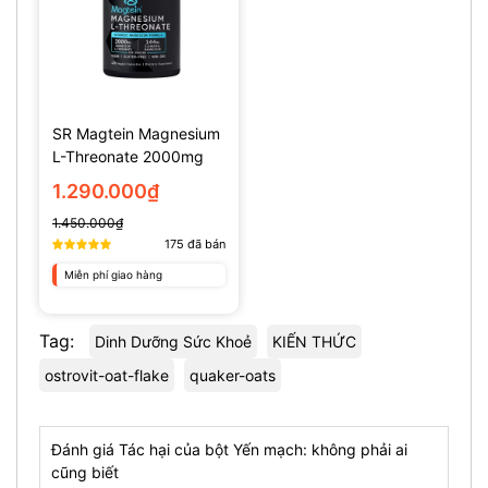
SR Magtein Magnesium
L-Threonate 2000mg
(135 Viên)
1.290.000₫
1.450.000₫
175
đã bán
Miễn phí giao hàng
Tag:
Dinh Dưỡng Sức Khoẻ
KIẾN THỨC
ostrovit-oat-flake
quaker-oats
Đánh giá Tác hại của bột Yến mạch: không phải ai
cũng biết