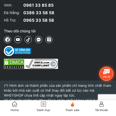
0961 33 85 85
Vinh:
0386 33 58 58
Đà Nẵng:
0965 33 58 58
Hỗ Trợ:
Theo dõi chúng tôi
(*) Hình ảnh và thành phần của sản phẩm chỉ mang tính chất tham
khảo bởi nhà sản xuất có thể thay đổi bất cứ lúc nào mà
WHEYSHOP chưa thể cập nhật ngay lập tức.
(*) Các sản phẩm mà WheyShop phân phối không phải là thuốc và
không có tác dụng thay thế thuốc chữa bệnh.
(*) Hiệu quả của sản phẩm khi sử dụng còn tùy thuộc vào cơ địa,
Home
Danh mục
Flash sale
Tài khoản
thể trạng và chế độ dinh dưỡng, tập luyện của mỗi người.