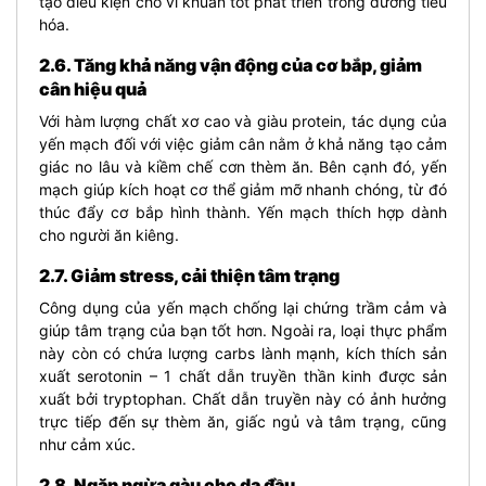
t
ạo điều kiện cho vi khuẩn tốt phát triển trong đường tiêu
hóa.
2.6. Tăng khả năng vận động của cơ bắp, giảm
cân hiệu quả
Với hàm lượng chất xơ cao và giàu protein, tác dụng của
yến mạch đối với việc giảm cân nằm ở khả năng tạo cảm
giác no lâu và kiềm chế cơn thèm ăn. Bên cạnh đó, yến
mạch giúp kích hoạt cơ thể giảm mỡ nhanh chóng, từ đó
thúc đẩy cơ bắp hình thành. Yến mạch thích hợp dành
cho người ăn kiêng.
2.7. Giảm stress, cải thiện tâm trạng
Công dụng của yến mạch chống lại chứng trầm cảm và
giúp tâm trạng của bạn tốt hơn. Ngoài ra, loại thực phẩm
này còn có chứa lượng carbs lành mạnh, kích thích sản
xuất serotonin – 1 chất dẫn truyền thần kinh được sản
xuất bởi tryptophan. Chất dẫn truyền này có ảnh hưởng
trực tiếp đến sự thèm ăn, giấc ngủ và tâm trạng, cũng
như cảm xúc.
2.8. Ngăn ngừa gàu cho da đầu