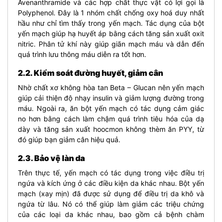
Avenanthramide và các hợp chất thực vật có lợi gọi là
Polyphenol. Đây là 1 nhóm chất chống oxy hoá duy nhất
hầu như chỉ tìm thấy trong yến mạch. Tác dụng của bột
yến mạch giúp hạ huyết áp bằng cách tăng sản xuất oxit
nitric. Phân tử khí này giúp giãn mạch máu và dẫn đến
quá trình lưu thông máu diễn ra tốt hơn.
2.2. Kiểm soát đường huyết, giảm cân
Nhờ chất xơ không hòa tan Beta – Glucan nên yến mạch
giúp cải thiện độ nhạy insulin và giảm lượng đường trong
máu. Ngoài ra, ă
n bột yến mạch có tác dụng cảm giác
no hơn bằng cách l
àm chậm quá trình tiêu hóa của dạ
dày và tăng sản xuất hoocmon không thèm ăn PYY, từ
đó giúp bạn giảm cân hiệu quả.
2.3. Bảo vệ làn da
T
rên thực tế, yến mạch có tác dụng trong việc điều trị
ngứa và kích ứng ở các điều kiện da khác nhau. Bột yến
mạch
(xay mịn) đã được sử dụng để điều trị da khô và
ngứa từ lâu. Nó có thể giúp làm giảm các triệu chứng
của các loại da khác nhau, bao gồm cả bệnh chàm