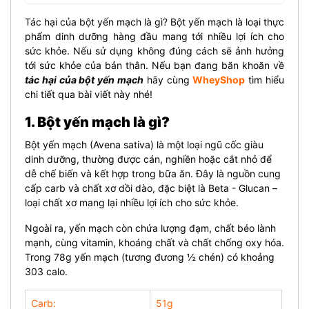
Tác hại của bột yến mạch là gì? Bột yến mạch là loại thực
phẩm dinh dưỡng hàng đầu mang tới nhiều lợi ích cho
sức khỏe. Nếu sử dụng không đúng cách sẽ ảnh hưởng
tới sức khỏe của bản thân. N
ếu bạn đang băn khoăn về
tác hại của bột yến mạch
hãy cùng
WheyShop
tìm hiểu
chi tiết qua bài viết này nhé!
1. Bột yến mạch là gì?
Bột yến mạch (Avena sativa) là một loại ngũ cốc giàu
dinh dưỡng, thường được cán, nghiền hoặc cắt nhỏ để
dễ chế biến và kết hợp trong bữa ăn. Đây là nguồn cung
cấp carb và chất xơ dồi dào, đặc biệt là Beta - Glucan –
loại chất xơ mang lại nhiều lợi ích cho sức khỏe.
Ngoài ra, yến mạch còn chứa lượng đạm, chất béo lành
mạnh, cùng vitamin, khoáng chất và chất chống oxy hóa.
Trong 78g yến mạch (tương đương ½ chén) có khoảng
303 calo.
Carb:
51g