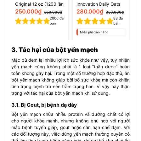
Original 12 oz (1200 lần
Innovation Daily Oats
dùng)
10Lbs (4.54kg)
250.000₫
280.000₫
350.000₫
350.000₫
2000
đã
88
đã
bán
bán
Miễn phí giao hàng
3. Tác hại của bột yến mạch
Mặc dù đem lại nhiều lợi ích sức khỏe như vậy, tuy nhiên
yến mạch cũng không phải là 1 loại “thần dược” hoàn
toàn không gây hại.
Trong một số trường hợp đặc thù, ăn
bột yến mạch không giúp bồi bổ sức khỏe mà còn khiến
tình trạng bệnh trở nên trầm trọng hơn. Vì vậy hãy thận
trọng với tác hại của bột yến mạch khi sử dụng.
3.1. Bị Gout, bị bệnh dạ dày
Bột yến mạch chứa nhiều protein và dưỡng chất có lợi
cho người khỏe mạnh, nhưng không phù hợp với người
mắc bệnh tuyến giáp, gout hoặc cần hạn chế đạm. Với
các đối tượng này, việc dùng yến mạch thường xuyên có
thể làm tình trạng bệnh nặng hơn, do cơ thể khó chuyển