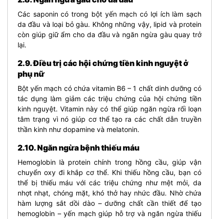
Các saponin có trong bột yến mạch có lợi ích làm sạch
da đầu và loại bỏ gàu. Không những vậy, lipid và protein
còn giúp giữ ẩm cho da đầu và ngăn ngừa gàu quay trở
lại.
2.9. Điều trị các hội chứng tiền kinh nguyệt ở
phụ nữ
Bột yến mạch có chứa vitamin B6 – 1 chất dinh dưỡng có
tác dụng làm giảm các triệu chứng của hội chứng tiền
kinh nguyệt. Vitamin này có thể giúp ngăn ngừa rối loạn
tâm trạng vì nó giúp cơ thể tạo ra các chất dẫn truyền
thần kinh như dopamine và melatonin.
2.10. Ngăn ngừa bệnh thiếu máu
Hemoglobin là protein chính trong hồng cầu, giúp vận
chuyển oxy đi khắp cơ thể. Khi thiếu hồng cầu, bạn có
thể bị thiếu máu với các triệu chứng như mệt mỏi, da
nhợt nhạt, chóng mặt, khó thở hay nhức đầu. Nhờ chứa
hàm lượng sắt dồi dào – dưỡng chất cần thiết để tạo
hemoglobin – yến mạch giúp hỗ trợ và ngăn ngừa thiếu