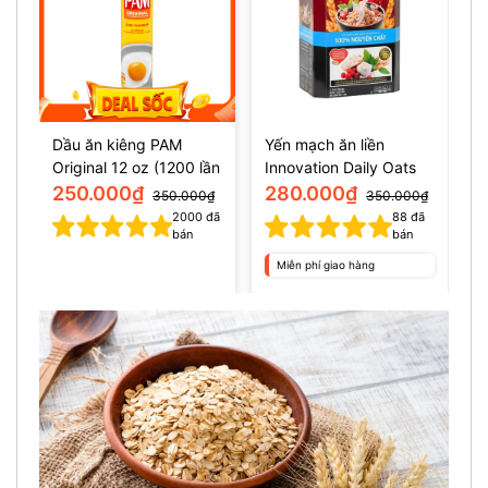
Dầu ăn kiêng PAM
Yến mạch ăn liền
Original 12 oz (1200 lần
Innovation Daily Oats
dùng)
10Lbs (4.54kg)
250.000₫
280.000₫
350.000₫
350.000₫
2000
đã
88
đã
bán
bán
Miễn phí giao hàng