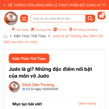
HỆ THỐNG CỬA HÀNG BÁN LẺ THỰC PHẨM BỔ SUNG UY TÍN 
0
Flash Sale
Thương hiệu
Tin tức
Hệ thống cửa hàng
Kiến Thức Thể Thao
Judo là gì? Những đặc điểm nổi
bật của môn võ Judo
Kiến Thức Thể Thao
Judo là gì? Những đặc điểm nổi bật
của môn võ Judo
Đinh Văn Trường
03.22 ngày 10/05/2025
Mục lục bài viết
[Xem thêm]