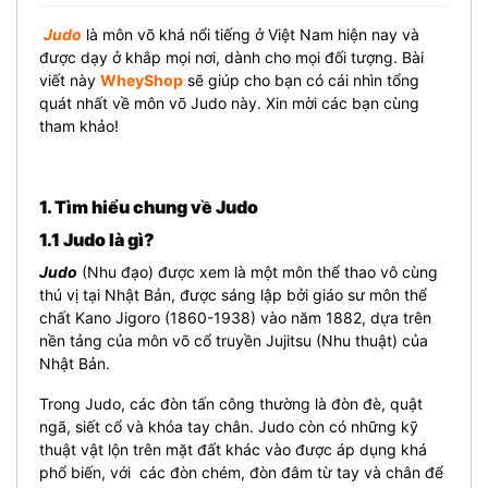
Judo
là môn võ khá nổi tiếng ở Việt Nam hiện nay và
được dạy ở khắp mọi nơi, dành cho mọi đối tượng. Bài
viết này
WheyShop
sẽ giúp cho bạn có cái nhìn tổng
quát nhất về môn võ Judo này. Xin mời các bạn cùng
tham khảo!
1. Tìm hiểu chung về Judo
1.1 Judo là gì?
Judo
(Nhu đạo) được xem là một môn thể thao vô cùng
thú vị tại Nhật Bản, được sáng lập bởi giáo sư môn thể
chất Kano Jigoro (1860-1938) vào năm 1882, dựa trên
nền tảng của môn võ cổ truyền Jujitsu (Nhu thuật) của
Nhật Bản.
Trong Judo, các đòn tấn công thường là đòn đè, quật
ngã, siết cổ và khóa tay chân. Judo còn có những kỹ
thuật vật lộn trên mặt đất khác vào được áp dụng khá
phổ biến, với các đòn chém, đòn đâm từ tay và chân để