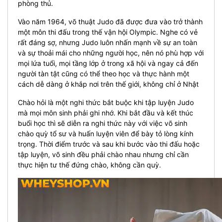
phòng thủ.
Vào năm 1964, võ thuật Judo đã được đưa vào trở thành
một môn thi đấu trong thế vận hội Olympic. Nghe có vẻ
rất đáng sợ, nhưng Judo luôn nhấn mạnh về sự an toàn
và sự thoải mái cho những người học, nên nó phù hợp với
mọi lứa tuổi, mọi tầng lớp ở trong xã hội và ngay cả đến
người tàn tật cũng có thể theo học và thực hành một
cách dễ dàng ở khắp nơi trên thế giới, không chỉ ở Nhật
Chào hỏi là một nghi thức bắt buộc khi tập luyện Judo
mà mọi môn sinh phải ghi nhớ. Khi bắt đầu và kết thúc
buổi học thì sẽ diễn ra nghi thức này với việc võ sinh
chào quỳ tổ sư và huấn luyện viên để bày tỏ lòng kính
trọng. Thời điểm trước và sau khi bước vào thi đấu hoặc
tập luyện, võ sinh đều phải chào nhau nhưng chỉ cần
thực hiện tư thế đứng chào, không cần quỳ.