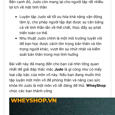
Bên cạnh đó, Judo còn mang lại cho người tập rất nhiều
lợi ích về mặt tinh thần
Luyện tập Judo sẽ tối ưu hóa khả năng vận động
tâm lý, cho phép người tập đạt được sự cân bằng
cả về tinh thần lẫn về thể chất, thúc đẩy sự phát
triển toàn cơ thể.
Nhu thuật Judo chính là một môi trường tuyệt vời
để bạn học được cách tôn trọng bản thân và tôn
trọng người khác, vượt lên sự nhút nhát và kiểm
soát bản thân trong mọi tình huống
Bài viết này đã mang đến cho bạn cái nhìn tổng quan
nhất để giải đáp thắc mắc
Judo
là gì cũng như có mấy
loại cấp bậc của môn võ này. Nếu bạn đang muốn thử
tập luyện một môn võ để phòng thân và nâng cao sức
khỏe thì Judo là một môn võ rất đáng để thử.
WheyShop
chúc các bạn thành công