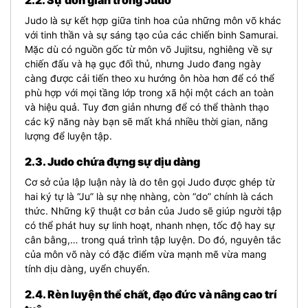
Judo là sự kết hợp giữa tinh hoa của những môn võ khác
với tinh thần và sự sáng tạo của các chiến binh Samurai.
Mặc dù có nguồn gốc từ môn võ Jujitsu, nghiêng về sự
chiến đấu và hạ gục đối thủ, nhưng Judo đang ngày
càng được cải tiến theo xu hướng ôn hòa hơn để có thể
phù hợp với mọi tầng lớp trong xã hội một cách an toàn
và hiệu quả. Tuy đơn giản nhưng để có thể thành thạo
các kỹ năng này bạn sẽ mất khá nhiều thời gian, năng
lượng để luyện tập.
2.3. Judo chứa đựng sự dịu dàng
Cơ sở của lập luận này là do tên gọi Judo được ghép từ
hai ký tự là “Ju” là sự nhẹ nhàng, còn “do” chính là cách
thức. Những kỹ thuật cơ bản của Judo sẽ giúp người tập
có thể phát huy sự linh hoạt, nhanh nhẹn, tốc độ hay sự
cân bằng,… trong quá trình tập luyện. Do đó, nguyên tắc
của môn võ này có đặc điểm vừa mạnh mẽ vừa mang
tính dịu dàng, uyển chuyển.
2.4. Rèn luyện thể chất, đạo đức và nâng cao trí