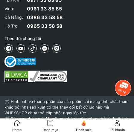
0961 33 85 85
Vinh:
0386 33 58 58
Đà Nẵng:
0965 33 58 58
Hỗ Trợ:
Theo dõi chúng tôi
(*) Hình ảnh và thành phần của sản phẩm chỉ mang tính chất tham
khảo bởi nhà sản xuất có thể thay đổi bất cứ lúc nào mà
WHEYSHOP chưa thể cập nhật ngay lập tức.
(*) Các sản phẩm mà WheyShop phân phối không phải là thuốc và
không có tác dụng thay thế thuốc chữa bệnh.
(*) Hiệu quả của sản phẩm khi sử dụng còn tùy thuộc vào cơ địa,
Home
Danh mục
Flash sale
Tài khoản