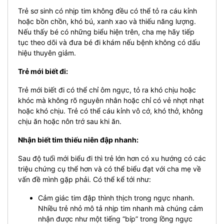
Trẻ sơ sinh có nhịp tim không đều có thể tỏ ra cáu kỉnh
hoặc bồn chồn, khó bú, xanh xao và thiếu năng lượng.
Nếu thấy bé có những biểu hiện trên, cha mẹ hãy tiếp
tục theo dõi và đưa bé đi khám nếu bệnh không có dấu
hiệu thuyên giảm.
Trẻ mới biết đi:
Trẻ mới biết đi có thể chỉ ôm ngực, tỏ ra khó chịu hoặc
khóc mà không rõ nguyên nhân hoặc chỉ có vẻ nhợt nhạt
hoặc khó chịu. Trẻ có thể cáu kỉnh vô cớ, khó thở, không
chịu ăn hoặc nôn trớ sau khi ăn.
Nhận biết tim thiếu niên đập nhanh:
Sau độ tuổi mới biểu đi thì trẻ lớn hơn có xu hướng có các
triệu chứng cụ thể hơn và có thể biểu đạt với cha mẹ về
vấn đề mình gặp phải. Có thể kể tới như:
Cảm giác tim đập thình thịch trong ngực nhanh.
Nhiều trẻ nhỏ mô tả nhịp tim nhanh mà chúng cảm
nhận được như một tiếng “bíp” trong lồng ngực