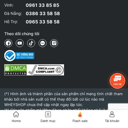
0961 33 85 85
Vinh:
0386 33 58 58
Đà Nẵng:
0965 33 58 58
Hỗ Trợ:
Theo dõi chúng tôi
(*) Hình ảnh và thành phần của sản phẩm chỉ mang tính chất tham
khảo bởi nhà sản xuất có thể thay đổi bất cứ lúc nào mà
WHEYSHOP chưa thể cập nhật ngay lập tức.
(*) Các sản phẩm mà WheyShop phân phối không phải là thuốc và
không có tác dụng thay thế thuốc chữa bệnh.
(*) Hiệu quả của sản phẩm khi sử dụng còn tùy thuộc vào cơ địa,
Home
Danh mục
Flash sale
Tài khoản
thể trạng và chế độ dinh dưỡng, tập luyện của mỗi người.