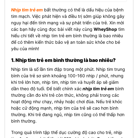
Nhịp tim trẻ em
bất thường có thể là dấu hiệu của bệnh
tim mạch. Việc phát hiện và điều trị sớm giúp không gây
nguy hại đến tính mạng và sự phát triển của trẻ. Xin mời
các bạn hãy cùng đọc bài viết này cùng
WheyShop
tìm
hiểu chi tiết về nhịp tim trẻ em bình thường là bao nhiêu
để có thêm kiến thức bảo vệ an toàn sức khỏe cho bé
yêu của mình!
1. Nhịp tim trẻ em bình thường là bao nhiêu?
Nhịp tim là số lần tim đập trong một phút. Nhịp tim trung
bình của trẻ sơ sinh khoảng 100-160 nhịp / phút, nhưng
khi trẻ lớn hơn, nhịp tim, nhịp tim và huyết áp sẽ giảm
dần theo độ tuổi. Để biết chính xác
nhịp tim trẻ em
bình
thường cần đo khi trẻ còn thức, không phải trong các
hoạt động như chạy, nhảy hoặc chơi đùa. Nếu trẻ khóc
hoặc cử động mạnh, nhịp tim của trẻ sẽ cao hơn bình
thường. Khi trẻ đang ngủ, nhịp tim cũng có thể thấp hơn
bình thường.
Trong quá trình tập thể dục cường độ cao cho trẻ, nhịp