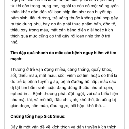
từ khi còn trong bụng mẹ, ngoài ra còn có một số nguyên
nhân khác dẫn đến rối loạn nhịp tim như cao huyết áp
bẩm sinh, tiểu đường, trẻ uống thuốc không phù hợp gây
ra tác dụng phụ, hay do ăn phải thực phẩm bẩn, độc tố,
thiếu oxy trong máu, mất cân bằng điện giải hoặc kích
thích quá mức cũng có thể gây rối loạn nhịp tim ở trẻ
nhỏ.
Tim đập quá nhanh do mắc các bệnh nguy hiểm về tim
mạch:
Thường ở trẻ vận động nhiều, căng thẳng, quấy khóc,
sốt, thiếu máu, mất máu, sốc, viêm cơ tim; hoặc có thể là
do trẻ bị bệnh tuyến giáp, bệnh đường hô hấp; mắc các
dị tật tim bẩm sinh hoặc đang dùng thuốc như atropin,
ephedrin … Bệnh thường phát đột ngột, với các biểu hiện
như mặt tái, vã mồ hôi, đầu chi lạnh, khó thở, ăn uống bị
gián đoạn, nôn mửa, đau ngực, hồi hộp, khó thở. …
Chứng tổng hợp Sick Sinus:
Đây là một vấn đề về kích thích và dẫn truyền kích thích