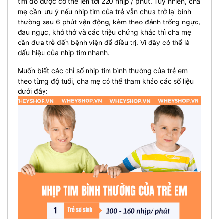
tim đo được có thể lên tới 220 nhịp / phút. Tuy nhiên, cha
mẹ cần lưu ý nếu nhịp tim của trẻ vẫn chưa trở lại bình
thường sau 6 phút vận động, kèm theo đánh trống ngực,
đau ngực, khó thở và các triệu chứng khác thì cha mẹ
cần đưa trẻ đến bệnh viện để điều trị. Vì đây có thể là
dấu hiệu của nhịp tim nhanh.
Muốn biết các chỉ số nhịp tim bình thường của trẻ em
theo từng độ tuổi, cha mẹ có thể tham khảo các số liệu
dưới đây: