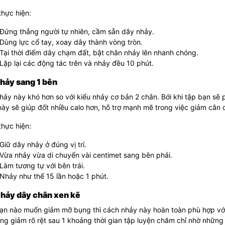
hực hiện:
Đứng thẳng người tự nhiên, cầm sẵn dây nhảy.
Dùng lực cổ tay, xoay dây thành vòng tròn.
Tại thời điểm dây chạm đất, bật chân nhảy lên nhanh chóng.
Lặp lại các động tác trên và nhảy đều 10 phút.
hảy sang 1 bên
hảy này khó hơn so với kiểu nhảy cơ bản 2 chân. Bới khi tập bạn sẽ 
ày sẽ giúp đốt nhiều calo hơn, hỗ trợ mạnh mẽ trong việc giảm cân 
hực hiện:
Giữ dây nhảy ở đúng vị trí.
Vừa nhảy vừa di chuyển vài centimet sang bên phải.
Làm tương tự với bên trái.
Nhảy như thế 15 lần hoặc 1 phút.
Nhảy dây chân xen kẽ
ạn nào muốn giảm mỡ bụng thì cách nhảy này hoàn toàn phù hợp với
g giảm rõ rệt sau 1 khoảng thời gian tập luyện chăm chỉ nhờ những 