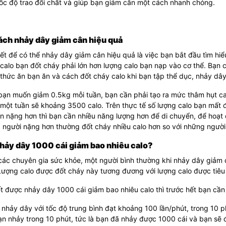
tốc độ trao đổi chất và giúp bạn giảm cân một cách nhanh chóng.
ách nhảy dây giảm cân hiệu quả
ết để có thể nhảy dây giảm cân hiệu quả là việc bạn bắt đầu tìm hi
calo bạn đốt cháy phải lớn hơn lượng calo bạn nạp vào cơ thể. Bạn
thức ăn bạn ăn và cách đốt cháy calo khi bạn tập thể dục, nhảy dâ
 bạn muốn giảm 0.5kg mỗi tuần, bạn cần phải tạo ra mức thâm hụt c
một tuần sẽ khoảng 3500 calo. Trên thực tế số lượng calo bạn mất 
n nặng hơn thì bạn cần nhiều năng lượng hơn để di chuyển, để hoạt
 người nặng hơn thường đốt cháy nhiều calo hơn so với những người
hảy dây 1000 cái giảm bao nhiêu calo?
các chuyên gia sức khỏe, một người bình thường khi nhảy dây giảm 
Lượng calo được đốt cháy này tương đương với lượng calo được tiêu 
t được nhảy dây 1000 cái giảm bao nhiêu calo thì trước hết bạn cần 
nhảy dây với tốc độ trung bình đạt khoảng 100 lần/phút, trong 10 ph
ạn nhảy trong 10 phút, tức là bạn đã nhảy được 1000 cái và bạn sẽ