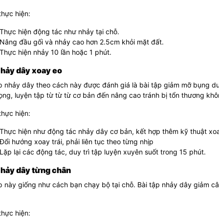
hực hiện:
Thực hiện động tác như nhảy tại chỗ.
Nâng đầu gối và nhảy cao hơn 2.5cm khỏi mặt đất.
Thực hiện nhảy 10 lần hoặc 1 phút.
Nhảy dây xoay eo
p nhảy dây theo cách này được đánh giá là bài tập giảm mỡ bụng dư
ọng, luyện tập từ từ từ cơ bản đến nâng cao tránh bị tổn thương kh
hực hiện:
Thực hiện như động tác nhảy dây cơ bản, kết hợp thêm kỹ thuật xo
Đổi hướng xoay trái, phải liên tục theo từng nhịp
Lặp lại các động tác, duy trì tập luyện xuyên suốt trong 15 phút.
Nhảy dây từng chân
p này giống như cách bạn chạy bộ tại chỗ. Bài tập nhảy dây giảm câ
hực hiện: