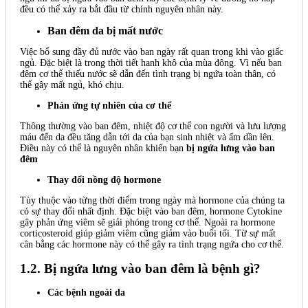
đều có thể xảy ra bắt đầu từ chính nguyên nhân này.
Ban đêm da bị mất nước
Việc bổ sung đầy đủ nước vào ban ngày rất quan trọng khi vào giấc
ngủ. Đặc biệt là trong thời tiết hanh khô của mùa đông. Vì nếu ban
đêm cơ thể thiếu nước sẽ dẫn đến tình trạng bị ngứa toàn thân, có
thể gây mất ngủ, khó chịu.
Phản ứng tự nhiên của cơ thể
Thông thường vào ban đêm, nhiệt độ cơ thể con người và lưu lượng
máu đến da đều tăng dẫn tới da của bạn sinh nhiệt và ấm dần lên.
Điều này có thể là nguyên nhân khiến bạn
bị ngứa lưng vào ban
đêm
Thay đổi nồng độ hormone
Tùy thuộc vào từng thời điểm trong ngày mà hormone của chúng ta
có sự thay đổi nhất định. Đặc biệt vào ban đêm, hormone Cytokine
gây phản ứng viêm sẽ giải phóng trong cơ thể. Ngoài ra hormone
corticosteroid giúp giảm viêm cũng giảm vào buổi tối. Từ sự mất
cân bằng các hormone này có thể gây ra tình trạng ngứa cho cơ thể.
1.2. Bị ngứa lưng vào ban đêm là bệnh gì?
Các bệnh ngoài da