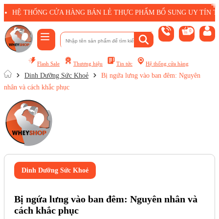
HỆ THỐNG CỬA HÀNG BÁN LẺ THỰC PHẨM BỔ SUNG UY TÍN T
0
Flash Sale
Thương hiệu
Tin tức
Hệ thống cửa hàng
Dinh Dưỡng Sức Khoẻ
Bị ngứa lưng vào ban đêm: Nguyên
nhân và cách khắc phục
Dinh Dưỡng Sức Khoẻ
Bị ngứa lưng vào ban đêm: Nguyên nhân và
cách khắc phục