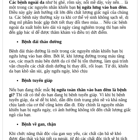
Các bệnh ngoài da
như bị ghẻ, rôm sảy, nổi mề dây, vảy nến… là
một trong các nguyên nhân khiến bạn
bị ngứa lưng vào ban đêm.
Điều này gây ảnh hưởng rất lớn đến chất lượng giấc ngủ của chúng
ta. Các bệnh này thường xảy ra khi cơ thể vệ sinh không sạch sẽ, dị
ứng mĩ phẩm hoặc gặp thời tiết thay đổi theo mùa… Nếu các bệnh
ngoài da xuất hiện kéo dài và ngày càng nghiêm trọng thì bạn nên
đến gặp bác sĩ để được thăm khám và điều trị dứt điểm.
Bệnh đái tháo đường
Bệnh đái tháo đường là một trong các nguyên nhân khiến bạn bị
ngứa lưng vào ban đêm. Bởi lẽ, khi lượng đường trong máu tăng
cao, các mạch máu bên dưới da có thể bị tổn thương, làm quá trình
vận chuyển các chất dinh dưỡng bị thay đổi, rối loạn. Từ đó, khiến
da bạn khô sần sùi, gây ngứa ngáy, khó chịu
Bệnh tuyến giáp
Nếu bạn đang thắc mắc
bị ngứa toàn thân vào ban đêm là bệnh
gì?
Thì rất có thể do bạn đang bị bệnh tuyến giáp. Vì khi bị bệnh
tuyến giáp, da sẽ dễ bị khô, dẫn đến tình trạng phù nề và khả năng
chịu lạnh của cơ thể cũng kém dần đi. Đây chính là nguyên nhân
khiến bạn bị ngứa ngáy, có ảnh hưởng không tốt đến chất lượng giấc
ngủ của bạn.
Bệnh về gan, thận
Khi chức năng thải độc của gan suy yếu, các chất cặn bã sẽ khó
được đào thải và bài tiết ra ngoài, từ đó các chất độc tích sẽ bị tích