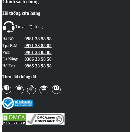
Chính sách chung
Hệ thống cửa hàng
Tư vấn đặt hàng
0981 33 58 58
Hà Nội:
0971 33 85 85
Tp.HCM:
0961 33 85 85
Vinh:
0386 33 58 58
Đà Nẵng:
0965 33 58 58
Hỗ Trợ:
Theo dõi chúng tôi