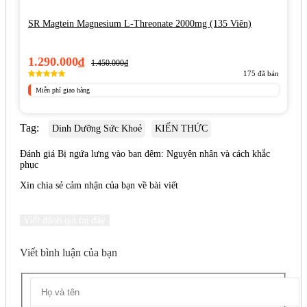
SR Magtein Magnesium L-Threonate 2000mg (135 Viên)
1.290.000₫
1.450.000₫
175
đã bán
Miễn phí giao hàng
Tag:
Dinh Dưỡng Sức Khoẻ
KIẾN THỨC
Đánh giá Bị ngứa lưng vào ban đêm: Nguyên nhân và cách khắc
phục
Xin chia sẻ cảm nhận của bạn về bài viết
Viết đánh giá tại đây
Viết bình luận của bạn