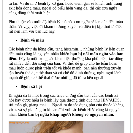
tụ lại. Ví dụ như bệnh lý xơ gan, hoặc viêm gan sẽ khiến tình trạng
axit hóa dòng máu, ngoài có biểu hiện vàng da, thì các cơn ngứa
cũng đồng thời xuất hiện.
Phụ thuộc vào mức độ bệnh lý mà các cơn ngứa sẽ lan dần đến toàn
thân. Vì vậy, việc đi khám thường xuyên và điều trị kịp thời là điều
rất nên làm với bạn lúc này.
Bệnh về máu
Các bệnh như da hồng cầu, tăng histamin… những bệnh lý liên quan
đến máu cũng là nguyên nhân khiến
bạn bị nổi mẩn ngứa vào ban
đêm.
Đây là một trong các biểu hiện thường khá phổ biến, tác động
rất nhiều đến đời sống của bạn. Vì thế, để giúp cho hệ tuần hoàn
máu luôn được phát triển tốt và khỏe mạnh, bạn nên thường xuyên
tập luyện thể dục thể thao và có chế độ dinh dưỡng, nghỉ ngơi lành
mạnh để giúp cơ thể thải được những độ tố ra bên ngoài.
Bệnh xã hội
Bị ngứa da là một trong các triệu chứng đầu tiên của các bệnh xã
hội hay được hiểu là bệnh lây qua đường tình dục như HIV/AIDS,
sùi mào gà, giang mai…. Ngoài ra do tác dụng phụ của thuốc kháng
virus và sự gia tăng tụ khuẩn đối với các bệnh HIV cũng là nguyên
nhân khiến bạn
bị ngứa khắp người không rõ nguyên nhân.