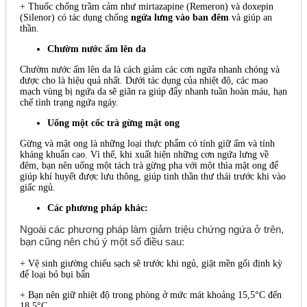
+ Thuốc chống trầm cảm như mirtazapine (Remeron) và doxepin
(Silenor) có tác dụng chống
ngứa lưng vào ban đêm
và giúp an
thần.
Chườm nước ấm lên da
Chườm nước ấm lên da là cách giảm các cơn ngứa nhanh chóng và
được cho là hiệu quả nhất. Dưới tác dụng của nhiệt độ, các mao
mạch vùng bị ngứa da sẽ giãn ra giúp đẩy nhanh tuần hoàn máu, hạn
chế tình trạng ngứa ngáy.
Uống một cốc trà gừng
mật ong
Gừng và mật ong là những loại thực phẩm có tính giữ ấm và tính
kháng khuẩn cao. Vì thế, khi xuất hiện những cơn ngứa lưng về
đêm, bạn nên uống một tách trà gừng pha với một thìa mật ong để
giúp khí huyết được lưu thông, giúp tinh thần thư thái trước khi vào
giấc ngủ.
Các phương pháp khác:
Ngoài các phương pháp làm giảm triệu chứng ngứa ở trên,
bạn cũng nên chú ý một số điều sau:
+ Vệ sinh giường chiếu sạch sẽ trước khi ngủ, giặt mền gối định kỳ
để loại bỏ bụi bẩn
+ Bạn nên giữ nhiệt độ trong phòng ở mức mát khoảng 15,5°C đến
18,5°C