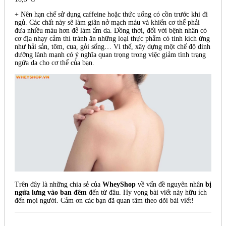
+ Nên hạn chế sử dụng caffeine hoặc thức uống có cồn trước khi đi
ngủ. Các chất này sẽ làm giãn nở mạch máu và khiến cơ thể phải
đưa nhiều máu hơn để làm ấm da. Đồng thời, đối với bệnh nhân có
cơ địa nhạy cảm thì tránh ăn những loại thực phẩm có tính kích ứng
như hải sản, tôm, cua, gỏi sống… Vì thế, xây dựng một chế độ dinh
dưỡng lành mạnh có ý nghĩa quan trọng trong việc giảm tình trạng
ngứa da cho cơ thể của bạn.
Trên đây là những chia sẻ của
WheyShop
về vấn đề nguyên nhân
bị
ngứa lưng vào ban đêm
đến từ đâu. Hy vọng bài viết này hữu ích
đến mọi người. Cảm ơn các bạn đã quan tâm theo dõi bài viết!