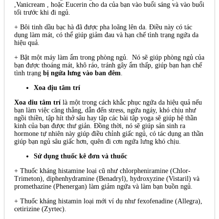
,Vanicream , hoặc Eucerin cho da của bạn vào buổi sáng và vào buổi
tối trước khi đi ngủ.
+ Bôi tinh dầu bạc hà đã được pha loãng lên da. Điều này có tác
dụng làm mát, có thể giúp giảm đau và hạn chế tình trạng ngứa da
hiệu quả.
+ Bật một máy làm ẩm trong phòng ngủ. Nó sẽ giúp phòng ngủ của
bạn được thoáng mát, khô ráo, tránh gây ẩm thấp, giúp bạn hạn chế
tình trạng
bị ngứa lưng vào ban đêm
.
Xoa dịu tâm trí
Xoa diu tâm trí
là một trong cách khắc phục ngứa da hiệu quả nếu
bạn làm việc căng thẳng, dẫn đến stress, ngứa ngáy, khó chịu như
ngồi thiền, tập hít thở sâu hay tập các bài tập yoga sẽ giúp hệ thần
kinh của bạn được thư giản. Đồng thời, nó sẽ giúp sản sinh ra
hormone tự nhiên này giúp điều chỉnh giấc ngủ, có tác dụng an thần
giúp bạn ngủ sâu giấc hơn, quên đi cơn ngứa lưng khó chịu.
Sử dụng thuốc kê đơn và thuốc
+ Thuốc kháng histamine loại cũ như chlorpheniramine (Chlor-
Trimeton), diphenhydramine (Benadryl), hydroxyzine (Vistaril) và
promethazine (Phenergan) làm giảm ngứa và làm bạn buồn ngủ.
+ Thuốc kháng histamin loại mới ví dụ như fexofenadine (Allegra),
cetirizine (Zyrtec).