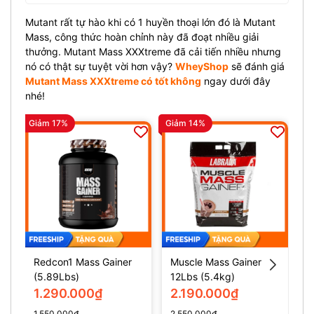
Mutant rất tự hào khi có 1 huyền thoại lớn đó là Mutant
Mass, công thức hoàn chỉnh này đã đoạt nhiều giải
thưởng. Mutant Mass XXXtreme đã cải tiến nhiều nhưng
nó có thật sự tuyệt vời hơn vậy?
WheyShop
sẽ đánh giá
Mutant Mass XXXtreme có tốt không
ngay dưới đây
nhé!
Giảm 17%
Giảm 14%
Gi
Redcon1 Mass Gainer
Muscle Mass Gainer
M
(5.89Lbs)
12Lbs (5.4kg)
(
1.290.000₫
2.190.000₫
1.550.000₫
2.550.000₫
2