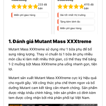
233
đã
4115
đã
bán
bán
Miễn phí giao hàng
Giá tốt nhất thị trường
Tặng kèm bình lắc
Miễn phí giao hàng
1. Đánh giá Mutant Mass XXXtreme
Mutant Mass XXXtreme sử dụng như 1 bữa phụ để bổ
sung năng lượng. Thay vì chuẩn bị 1 bữa ăn phụ nhiều
món cầu kì làm mất nhiều thời gian, có thể thay thế bằng
1-2 muỗng bột Mass XXXtreme pha uống nhanh gọn, tiện
lợi.
Mutant sản xuất Mutant Mass XXXtreme cực kỳ hiệu quả
cho người gầy. Với công thức pha chế thơm ngon và bổ
dưỡng Mutant cam kết tăng cân nhanh chóng. Sản phẩm
được nhập khẩu chính hãng, trên sản phẩm có đính kèm
tem được công nhận bởi nhà phân phối tại Việt Nam.