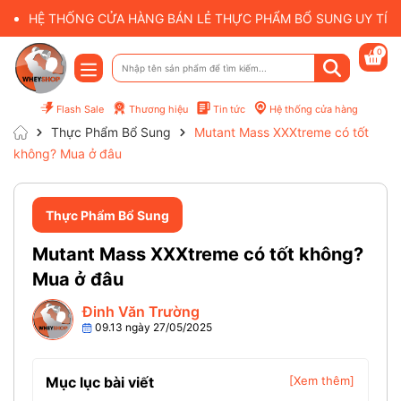
HỆ THỐNG CỬA HÀNG BÁN LẺ THỰC PHẨM BỔ SUNG UY TÍN 
0
Flash Sale
Thương hiệu
Tin tức
Hệ thống cửa hàng
Thực Phẩm Bổ Sung
Mutant Mass XXXtreme có tốt
không? Mua ở đâu
Thực Phẩm Bổ Sung
Mutant Mass XXXtreme có tốt không?
Mua ở đâu
Đinh Văn Trường
09.13 ngày 27/05/2025
Mục lục bài viết
[Xem thêm]