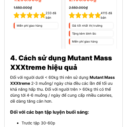
1.550.000₫
2.550.000₫
2
233
đã
4115
đã
bán
bán
Miễn phí giao hàng
Giá tốt nhất thị trường
Tặng kèm bình lắc
Miễn phí giao hàng
4. Cách sử dụng Mutant Mass
XXXtreme hiệu quả
Đối với người dưới < 60kg thì nên sử dụng
Mutant Mass
XXXtreme
2-3 muỗng/ ngày chia đều các lần để tối ưu
khả năng hấp thu. Đối với người trên > 60kg thì có thể
dùng tới 4-6 muỗng / ngày để cung cấp nhiều calories,
dễ dàng tăng cân hơn.
Đối với các bạn tập luyện buổi sáng:
Trước tập 30-60p