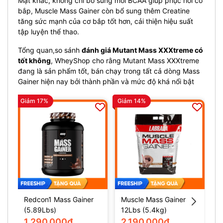
Mặt khác, không chỉ bổ sung mỗi BCAA giúp phục hồi cơ
bắp, Muscle Mass Gainer còn bổ sung thêm Creatine
tăng sức mạnh của cơ bắp tốt hơn, cải thiện hiệu suất
tập luyện thể thao.
Tổng quan,so sánh
đánh giá Mutant Mass XXXtreme có
tốt không
, WheyShop cho rằng Mutant Mass XXXtreme
đang là sản phẩm tốt, bán chạy trong tất cả dòng Mass
Gainer hiện nay bởi thành phần và mức độ khá nổi bật
Giảm 17%
Giảm 14%
Gi
Redcon1 Mass Gainer
Muscle Mass Gainer
M
(5.89Lbs)
12Lbs (5.4kg)
(
1.290.000₫
2.190.000₫