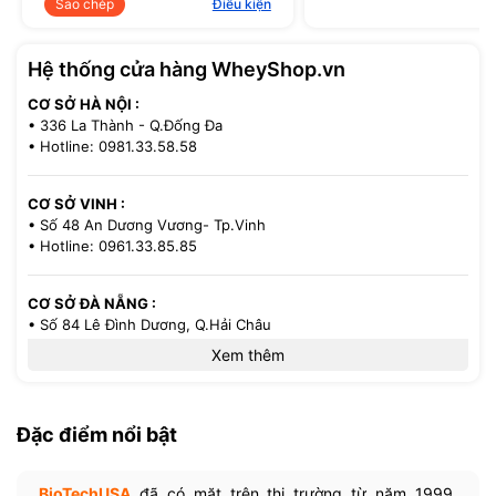
Sao chép
Điều kiện
Hệ thống cửa hàng WheyShop.vn
CƠ SỞ HÀ NỘI :
• 336 La Thành - Q.Đống Đa
• Hotline: 0981.33.58.58
CƠ SỞ VINH :
• Số 48 An Dương Vương- Tp.Vinh
• Hotline: 0961.33.85.85
CƠ SỞ ĐÀ NẴNG :
• Số 84 Lê Đình Dương, Q.Hải Châu
• Hotline: 0386.33.58.58
Xem thêm
CƠ SỞ TP.HCM :
• 521/36 Cách Mạng Tháng 8 - P.13 - Q.10
Đặc điểm nổi bật
• Hotline: 0971.33.85.85
BioTechUSA
đã có mặt trên thị trường từ năm 1999,