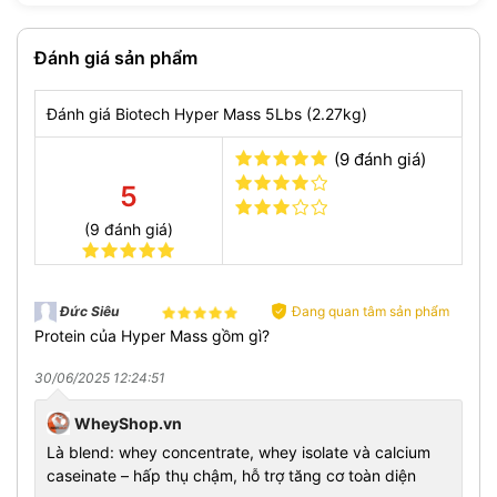
Đánh giá sản phẩm
Đánh giá Biotech Hyper Mass 5Lbs (2.27kg)
(9 đánh giá)
5
(9 đánh giá)
Đang quan tâm sản phẩm
Ðức Siêu
Một sản phẩm
Hyper Mass
chứa khoảng 34 lần dùng và
Protein của Hyper Mass gồm gì?
trong mỗi serving có chứa:
254 calo bổ sung năng lượng giúp bạn duy trì mọi hoạt
30/06/2025 12:24:51
động hiệu quả.
20 Protein blend bao gồm Whey Protein Concentrate,
WheyShop.vn
Whey Protein Isolate, Casein hấp thu trải dài giúp xây
Là blend: whey concentrate, whey isolate và calcium
dựng cơ bắp tốt nhất.
caseinate – hấp thụ chậm, hỗ trợ tăng cơ toàn diện
38g carb nguồn tinh bột phức từ 3 nguồn carb khác