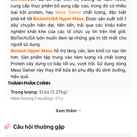
cung cấp thực phẩm bổ sung cấp cao, trong đó có nhiều
loại bột protein, hay
Mass Gainer
chất lượng, đặc biệt
phải kể tới
BiotechUSA Hyper Mass
.
Được sản xuất bởi 1
dây chuyền hiện đại, tiên tiến, trải qua các khâu kiểm
nghiệm khắt khe của các tổ chức uy tín trên thế giới.
BioTechUSA luôn muốn đem lại những giá trị tốt nhất cho
người sử dụng.
Biotech Hyper Mass
hỗ trợ tăng cân, làm khối cơ nạc lớn
hơn. Sản phẩm tập trung vào hàm lượng và chất lượng
Protein xây dựng cơ bắp tối ưu, vượt trội. Sử dụng dòng
Mass Gainer này thay thế bữa ăn phụ đầy đủ dinh dưỡng,
hiệu quả.
THÀNH PHẦN CHÍNH
Trọng lượng:
5Lbs (2.27kg)
Hàm lượng 1 muỗng:
65g
Hàm lượng Calo:
254 Calo/ serving
Xem thêm
Số làn dùng:
34 lần dùng
Thành phần khác:
Câu hỏi thường gặp
38g carbohydrate
3.25g monohydrate micronised