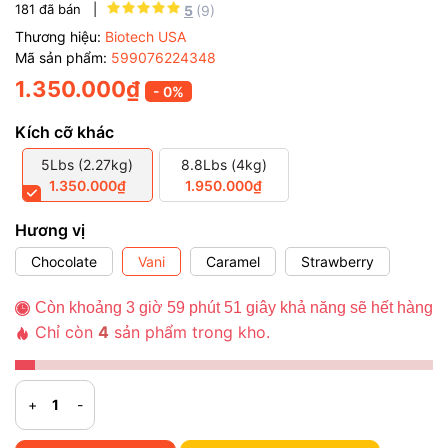
181
đã bán |
5
(9)
Thương hiệu:
Biotech USA
Mã sản phẩm:
599076224348
1.350.000₫
- 0%
Kích cỡ khác
5Lbs (2.27kg)
8.8Lbs (4kg)
1.350.000₫
1.950.000₫
Hương vị
Chocolate
Vani
Caramel
Strawberry
Còn khoảng
3
giờ
59
phút
51
giây khả năng sẽ hết hàng
Chỉ còn
4
sản phẩm trong kho.
+
-