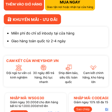
MUA NGAY
THÊM VÀO GIỎ HÀNG
Giao tận nơi hoặc nhận tại cửa hàng
KHUYẾN MÃI - ƯU ĐÃI
Miễn phí đo chỉ số inbody tại cửa hàng
Giao hàng toàn quốc từ 2-4 ngày
CAM KẾT CỦA WHEYSHOP.VN
Đội ngũ tư vấn có
30 ngày đổi trả
Ship đảm bảo,
Cam kết chính
kinh nghiệm
hàng, thủ tục
siêu tốc toàn
hãng, kho hàng
nhanh
quốc
lớn
NHẬP MÃ: WSGG30
NHẬP MÃ: CODEAGE1
Giảm ngay 30.000đ cho đơn hàng
Giảm ngay 10% tối đa 150
bất kì từ 1.000.000đ trở lên
Sao chép
Điều