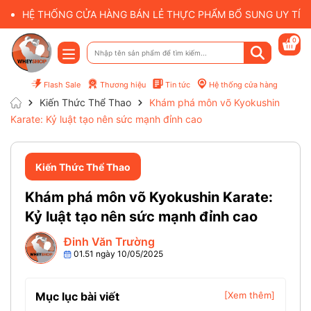
HỆ THỐNG CỬA HÀNG BÁN LẺ THỰC PHẨM BỔ SUNG UY TÍN 
0
Flash Sale
Thương hiệu
Tin tức
Hệ thống cửa hàng
Kiến Thức Thể Thao
Khám phá môn võ Kyokushin
Karate: Kỷ luật tạo nên sức mạnh đỉnh cao
Kiến Thức Thể Thao
Khám phá môn võ Kyokushin Karate:
Kỷ luật tạo nên sức mạnh đỉnh cao
Đinh Văn Trường
01.51 ngày 10/05/2025
Mục lục bài viết
[Xem thêm]