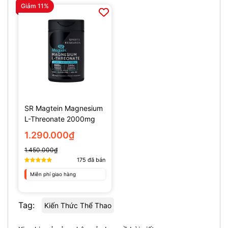
Giảm 11%
SR Magtein Magnesium
L-Threonate 2000mg
(135 Viên)
1.290.000₫
1.450.000₫
175
đã bán
Miễn phí giao hàng
Tag:
Kiến Thức Thể Thao