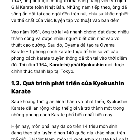
1947, ông tiếp tục chứng tỏ khả năng bằng việc vô địch
Giải Karate toàn Nhật Bản. Những năm tiếp theo, ông đã
sống ẩn dật tại các ngôi đền trên núi, chịu sự khắc nghiệt
về thể chất của việc luyện tập võ thuật vào ban đêm.
Vào năm 1951, ông trở lại và nhanh chóng đạt được nhiều
thành công và được nhiều người biết đến nhờ vào võ
thuật cao cường. Sau đó, Oyama đã tạo ra Oyama
Karate – 1 phong cách karate thực tế hơn so với các
phong cách karate truyền thống đã tồn tại vào thời điểm
đó. Tới năm 1964,
Karate hệ phái Kyokushin
mới được
chính thức thành lập tại Tokyo.
1.3. Quá trình phát triển của Kyokushin
Karate
Sau khoảng thời gian hình thành và phát triển, Kyokushin
Karate đã lan rộng khắp thế giới và trở thành một trong
những phong cách Karate phổ biến nhất hiện nay.
Hiện nay, môn phái này đã có trên 14 triệu môn sinh
đang theo tập luyện ở hơn 140 quốc gia khác nhau trên
thế giới. Tại Việt Nam, môn võ Kyokushin Karate khá phát