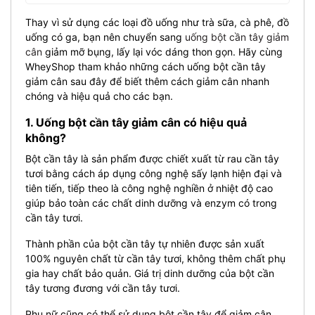
Thay vì sử dụng các loại đồ uống như trà sữa, cà phê, đồ
uống có ga, bạn nên chuyển sang
uống bột cần tây giảm
cân
giảm mỡ bụng, lấy lại vóc dáng thon gọn. Hãy cùng
WheyShop tham khảo những cách uống bột cần tây
giảm cân sau đây để biết thêm cách giảm cân nhanh
chóng và hiệu quả cho các bạn.
1. Uống bột cần tây giảm cân có hiệu quả
không?
Bột cần tây là sản phẩm được chiết xuất từ ​​rau cần tây
tươi bằng cách áp dụng công nghệ sấy lạnh hiện đại và
tiên tiến, tiếp theo là công nghệ nghiền ở nhiệt độ cao
giúp bảo toàn các chất dinh dưỡng và enzym có trong
cần tây tươi.
Thành phần của bột cần tây tự nhiên được sản xuất
100% nguyên chất từ ​​cần tây tươi, không thêm chất phụ
gia hay chất bảo quản. Giá trị dinh dưỡng của bột cần
tây tương đương với cần tây tươi.
Phụ nữ cũng có thể sử dụng bột cần tây để giảm cân.