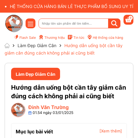
HỆ THỐNG CỬA HÀNG BÁN LẺ THỰC PHẨM BỔ SUNG UY TÍN 
0
Flash Sale
Thương hiệu
Tin tức
Hệ thống cửa hàng
Làm Đẹp Giảm Cân
Hướng dẫn uống bột cần tây
giảm cân đúng cách không phải ai cũng biết
Làm Đẹp Giảm Cân
Hướng dẫn uống bột cần tây giảm cân
đúng cách không phải ai cũng biết
Đinh Văn Trường
01.54 ngày 03/01/2025
Mục lục bài viết
[Xem thêm]