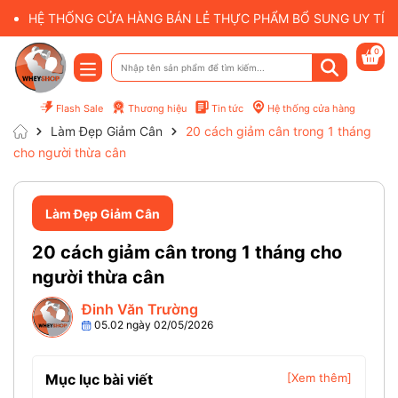
HỆ THỐNG CỬA HÀNG BÁN LẺ THỰC PHẨM BỔ SUNG UY TÍN 
0
Flash Sale
Thương hiệu
Tin tức
Hệ thống cửa hàng
Làm Đẹp Giảm Cân
20 cách giảm cân trong 1 tháng
cho người thừa cân
Làm Đẹp Giảm Cân
20 cách giảm cân trong 1 tháng cho
người thừa cân
Đinh Văn Trường
05.02 ngày 02/05/2026
Mục lục bài viết
[Xem thêm]