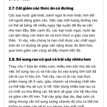
2.7. Cắt giảm các thức ăn có đường
Các loại nước giải khát, bánh ngọt là món khắc tinh đối
với người đang giảm cân. Việc nạp một lượng đường vào
cơ thể sẽ bằng rất nhiều ngày tập luyện để lấy lại cân
như ban đầu. Bên cạnh đó, các loại nước ngọt, nước ép
còn làm tăng cơn thèm ăn và kích thích vị giác của bản
thân. Vì vậy, nếu chúng ta hạn chế được các chất ngọt,
món ăn có đường sẽ giúp cân nặng được ổn định hơn,
quá trình giảm cân cũng sẽ đẩy nhanh tiến độ.
2.8. Bổ sung rau củ quả và trái cây nhiều hơn
Thay cho 1 bữa ăn nhiều cơm, nhiều tinh bột như đã nói,
việc bổ sung rau củ và trái cây bù vào lượng tinh bột đã
cắt là cực kì hữu ích. Trái cây, rau củ là các loại thực
phẩm mang rất ít calo, giàu vitamin và khoáng chất nên
cơ thể hấp thụ sẽ cực kì tốt. Nên dùng nhiều loại rau củ
có chất xơ như Bông cải, Xà lách sẽ giúp cho hệ tiêu hóa
và giảm cân tốt hơn. Trái cây giúp đẹp da, đẹp
luôn cả
dáng nhưng vẫn bổ sung lượng vitamin đủ cho cơ thể mà
không lo giảm cân sẽ bị suy nhược hay mất chất.