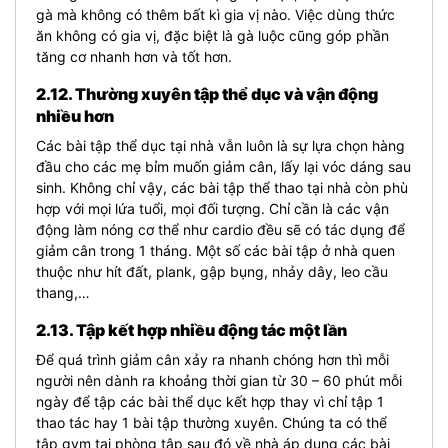
gà mà không có thêm bất kì gia vị nào. Việc dùng thức
ăn không có gia vị, đặc biệt là gà luộc cũng góp phần
tăng cơ nhanh hơn và tốt hơn.
2.12. Thường xuyên tập thể dục và vận động
nhiều hơn
Các bài tập thể dục tại nhà vẫn luôn là sự lựa chọn hàng
đầu cho các mẹ bỉm muốn giảm cân, lấy lại vóc dáng sau
sinh. Không chỉ vậy, các bài tập thể thao tại nhà còn phù
hợp với mọi lứa tuổi, mọi đối tượng. Chỉ cần là các vận
động làm nóng cơ thể như cardio đều sẽ có tác dụng để
giảm cân trong 1 tháng. Một số các bài tập ở nhà quen
thuộc như hít đất, plank, gập bụng, nhảy dây, leo cầu
thang,…
2.13. Tập kết hợp nhiều động tác một lần
Để quá trình giảm cân xảy ra nhanh chóng hơn thì mỗi
người nên dành ra khoảng thời gian từ 30 – 60 phút mỗi
ngày để tập các bài thể dục kết hợp thay vì chỉ tập 1
thao tác hay 1 bài tập thường xuyên. Chúng ta có thể
tập gym tại phòng tập sau đó về nhà áp dụng các bài