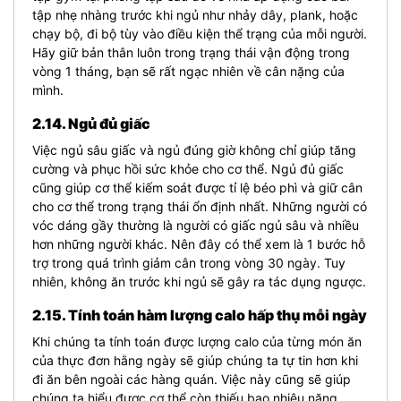
tập nhẹ nhàng trước khi ngủ như nhảy dây, plank, hoặc
chạy bộ, đi bộ tùy vào điều kiện thể trạng của mỗi người.
Hãy giữ bản thân luôn trong trạng thái vận động trong
vòng 1 tháng, bạn sẽ rất ngạc nhiên về cân nặng của
mình.
2.14. Ngủ đủ giấc
Việc ngủ sâu giấc và ngủ đúng giờ không chỉ giúp tăng
cường và phục hồi sức khỏe cho cơ thể. Ngủ đủ giấc
cũng giúp cơ thể kiếm soát được tỉ lệ béo phì và giữ cân
cho cơ thể trong trạng thái ổn định nhất. Những người có
vóc dáng gầy thường là người có giấc ngủ sâu và nhiều
hơn những người khác. Nên đây có thể xem là 1 bước hỗ
trợ trong quá trình giảm cân trong vòng 30 ngày. Tuy
nhiên, không ăn trước khi ngủ sẽ gây ra tác dụng ngược.
2.15. Tính toán hàm lượng calo hấp thụ mỗi ngày
Khi chúng ta tính toán được lượng calo của từng món ăn
của thực đơn hằng ngày sẽ giúp chúng ta tự tin hơn khi
đi ăn bên ngoài các hàng quán. Việc này cũng sẽ giúp
chúng ta hiểu được cơ thể còn thiếu bao nhiêu năng