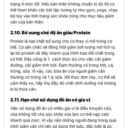
trạng ở mức tốt. Nếu bản thân không chuẩn bị đủ thì có
thể tham khảo các bài tập tương tự như gym, yoga, chạy
bộ tùy vào tình trạng sức khỏe cũng như mục tiêu giảm
cân của bản thân.
2.10. Bổ sung chế độ ăn giàu Protein
Protein là loại chất bổ sung cho cơ thay vì mỡ trong cơ
thể. Cơ săn chắc sẽ đồng thời giảm bớt lượng mỡ tích tụ
lại do protein sẽ đẩy nhanh quá trình trao đổi chất trong
cơ thể. Đây cũng là 1 cách thức bù cho việc cắt giảm
đường, cắt giảm tinh bột. Đạm thường có trong thịt, cá,
trứng, sữa. Vì vậy, các bữa ăn của người giảm cân
thường có trứng và 1 ly sữa. Với thực đơn này, cơ thể sẽ
cảm thấy no, hấp thụ đầy đủ chất dinh dưỡng mà không
lo bị thừa cân.
2.11. Hạn chế sử dụng đồ ăn có gia vị
Việc sử dụng đồ ăn có nhiều gia vị là điều khuyến cáo,
vừa không tốt cho sức khỏe vừa làm cơ thể nạp calo
nhanh quá mức. Vì vậy nên những người đang trong quá
trình giảm cân chỉ nên sử dụng thịt luộc, đặc biệt là ức