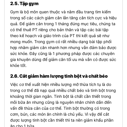
2.5. Tập gym
Gym là bộ môn quen thuộc và nằm đầu trang tìm kiếm
trong số các cách giảm cân lẫn tăng cân tích cực và hiệu
quả. Để giảm cân trong 1 tháng đúng mục tiêu, chúng ta
có thể thuê PT riêng cho bản thân và tập các bài tập
theo kế hoạch và giáo trình của PT thì kết quả sẽ như
mong muốn. Trong gym có rất nhiều dạng bài tập phối
hợp nhằm giảm cân nhanh hơn nhưng vẫn đảm bảo được
sức khỏe. Đây cũng là 1 phương pháp được các chuyên
gia khuyên dùng để giảm cân tối ưu mà vẫn có được sức
khỏe tốt.
2.6. Cắt giảm hàm lượng tinh bột và chất béo
Việc cơ thể xuất hiện nhiều lượng mỡ thừa tích tụ là do
trong cơ thể đã nạp quá nhiều chất béo và tinh bột trong
khoảng thời gian ngắn. Tinh bột là chất cần thiết trong
mỗi bữa ăn nhưng cũng là nguyên nhân chính dẫn đến
vấn đề thừa cân của cơ thể. Tinh bột thường có trong
cơm, bún, các món ăn chính là chủ yếu. Vì vậy để cắt
được lượng tinh bột cần thiết thì ta nên giảm khẩu phần
ăn cho 1 bữa.