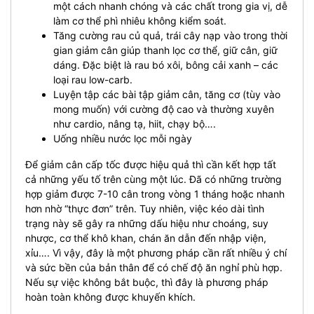
một cách nhanh chóng và các chất trong gia vị, dễ
làm cơ thể phì nhiêu không kiểm soát.
Tăng cường rau củ quả, trái cây nạp vào trong thời
gian giảm cân giúp thanh lọc cơ thể, giữ cân, giữ
dáng. Đặc biệt là rau bó xôi, bông cải xanh – các
loại rau low-carb.
Luyện tập các bài tập giảm cân, tăng cơ (tùy vào
mong muốn) với cường độ cao và thường xuyên
như cardio, nâng tạ, hiit, chạy bộ….
Uống nhiều nước lọc mỗi ngày
Để giảm cân cấp tốc được hiệu quả thì cần kết hợp tất
cả những yếu tố trên cùng một lúc. Đã có những trường
hợp giảm được 7-10 cân trong vòng 1 tháng hoặc nhanh
hơn nhờ “thực đơn” trên. Tuy nhiên, việc kéo dài tình
trạng này sẽ gây ra những dấu hiệu như choáng, suy
nhược, cơ thể khô khan, chán ăn dẫn đến nhập viện,
xỉu…. Vì vậy, đây là một phương pháp cần rất nhiều ý chí
và sức bền của bản thân để có chế độ ăn nghỉ phù hợp.
Nếu sự việc không bắt buộc, thì đây là phương pháp
hoàn toàn không được khuyến khích.