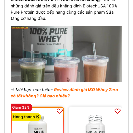
những đánh giá trên đều khẳng định
BiotechUSA 100%
Pure Protein được xếp hạng cùng các sản phẩm Sữa
tăng cơ hàng đầu.
⇒ Mời bạn xem thêm:
Review đánh giá ISO Whey Zero
có tốt không? Giá bao nhiêu?
Giảm 32%
Gi