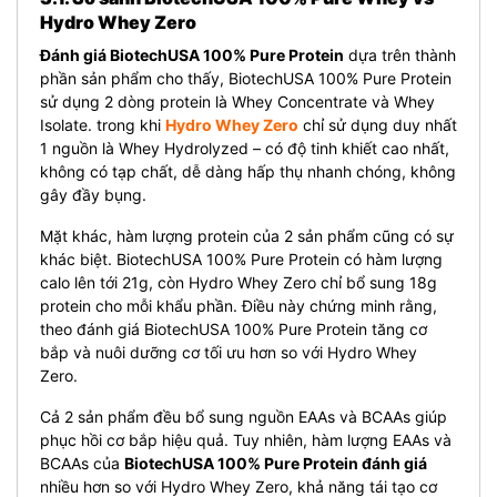
Hydro Whey Zero
Đánh giá BiotechUSA 100% Pure Protein
dựa trên thành
phần sản phẩm cho thấy, BiotechUSA 100% Pure Protein
sử dụng 2 dòng protein là Whey Concentrate và Whey
Isolate. trong khi
Hydro Whey Zero
chỉ sử dụng duy nhất
1 nguồn là Whey Hydrolyzed – có độ tinh khiết cao nhất,
không có tạp chất, dễ dàng hấp thụ nhanh chóng, không
gây đầy bụng.
Mặt khác, hàm lượng protein của 2 sản phẩm cũng có sự
khác biệt. BiotechUSA 100% Pure Protein có hàm lượng
calo lên tới 21g, còn Hydro Whey Zero chỉ bổ sung 18g
protein cho mỗi khẩu phần. Điều này chứng minh rằng,
theo đánh giá BiotechUSA 100% Pure Protein tăng cơ
bắp và nuôi dưỡng cơ tối ưu hơn so với Hydro Whey
Zero.
Cả 2 sản phẩm đều bổ sung nguồn EAAs và BCAAs giúp
phục hồi cơ bắp hiệu quả. Tuy nhiên, hàm lượng EAAs và
BCAAs của
BiotechUSA 100% Pure Protein đánh giá
nhiều hơn so với Hydro Whey Zero, khả năng tái tạo cơ