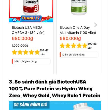
Biotech USA MEGA
Biotech One A Day
B
OMEGA 3 (180 viên)
Multivitamin (100 viên)
M
680.000₫
680.000₫
200
đã
1.000.000₫
bán
102
đã
bán
Miễn phí giao hàng
Miễn phí giao hàng
3. So sánh đánh giá BiotechUSA
100% Pure Protein vs Hydro Whey
Zero, Whey Gold, Whey Rule 1 Protein