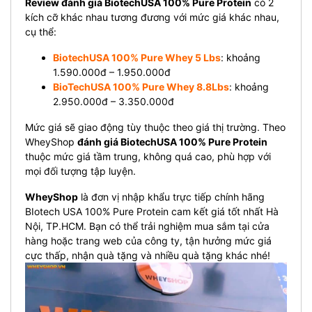
Review đánh giá BiotechUSA 100% Pure Protein
có 2
kích cỡ khác nhau tương đương với mức giá khác nhau,
cụ thể:
BiotechUSA 100% Pure Whey 5 Lbs
: khoảng
1.590.000đ – 1.950.000đ
BioTechUSA 100% Pure Whey 8.8Lbs
: khoảng
2.950.000đ – 3.350.000đ
Mức giá sẽ giao động tùy thuộc theo giá thị trường. Theo
WheyShop
đánh giá BiotechUSA 100% Pure Protein
thuộc mức giá
tầm trung, không quá cao, phù hợp với
mọi đối tượng tập luyện.
WheyShop
là đơn vị nhập khẩu trực tiếp chính hãng
BIotech USA 100% Pure Protein cam kết giá tốt nhất Hà
Nội, TP.HCM. Bạn có thể trải nghiệm mua sắm tại cửa
hàng hoặc trang web của công ty, tận hưởng mức giá
cực thấp, nhận quà tặng và nhiều quà tặng khác nhé!