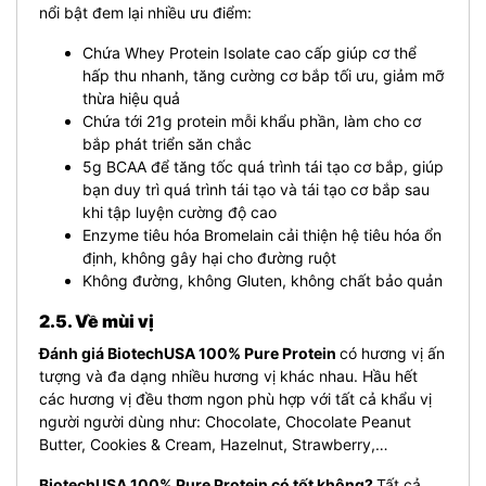
nổi bật đem lại nhiều ưu điểm:
Chứa Whey Protein Isolate cao cấp giúp cơ thể
hấp thu nhanh, tăng cường cơ bắp tối ưu, giảm mỡ
thừa hiệu quả
Chứa tới 21g protein mỗi khẩu phần, làm cho cơ
bắp phát triển săn chắc
5g BCAA để tăng tốc quá trình tái tạo cơ bắp, giúp
bạn duy trì quá trình tái tạo và tái tạo cơ bắp sau
khi tập luyện cường độ cao
Enzyme tiêu hóa Bromelain cải thiện hệ tiêu hóa ổn
định, không gây hại cho đường ruột
Không đường, k
hông Gluten, k
hông chất bảo quản
2.5. Về mùi vị
Đ
ánh giá BiotechUSA 100% Pure Protein
có hương vị ấn
tượng và đa dạng nhiều hương vị khác nhau. Hầu hết
các hương vị đều thơm ngon phù hợp với tất cả khẩu vị
người người dùng như: Chocolate, Chocolate Peanut
Butter, Cookies & Cream, Hazelnut, Strawberry,…
BiotechUSA 100% Pure Protein có tốt không?
Tất cả