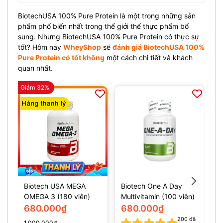
BiotechUSA 100% Pure Protein là một trong những sản
phẩm phổ biến nhất trong thế giới thể thực phẩm bổ
sung. Nhưng BiotechUSA 100% Pure Protein có thực sự
tốt?
Hôm nay
WheyShop
sẽ
đ
ánh giá BiotechUSA 100%
Pure Protein có tốt không
một cách chi tiết và khách
quan nhất.
Giảm 32%
Gi
Biotech USA MEGA
Biotech One A Day
B
OMEGA 3 (180 viên)
Multivitamin (100 viên)
M
680.000₫
680.000₫
200
đã
1.000.000₫