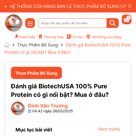
HỆ THỐNG CỬA HÀNG BÁN LẺ THỰC PHẨM BỔ SUNG UY TÍN 
0
Flash Sale
Thương hiệu
Tin tức
Hệ thống cửa hàng
Thực Phẩm Bổ Sung
Đánh giá BiotechUSA 100% Pure
Protein có gì nổi bật? Mua ở đâu?
Thực Phẩm Bổ Sung
Đánh giá BiotechUSA 100% Pure
Protein có gì nổi bật? Mua ở đâu?
Đinh Văn Trường
04.42 ngày 26/05/2025
Mục lục bài viết
[Xem thêm]