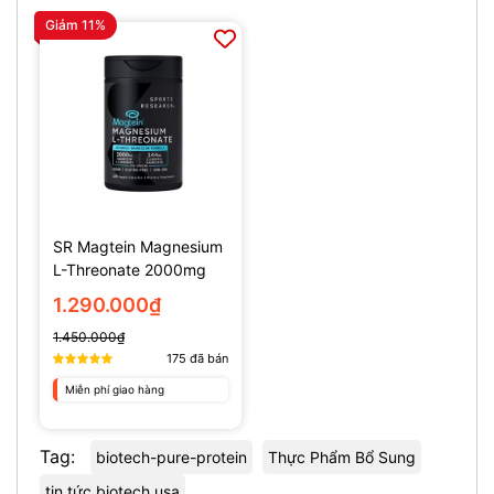
Giảm 11%
SR Magtein Magnesium
L-Threonate 2000mg
(135 Viên)
1.290.000₫
1.450.000₫
175
đã bán
Miễn phí giao hàng
Tag:
biotech-pure-protein
Thực Phẩm Bổ Sung
tin tức biotech usa