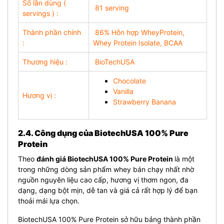
Số lần dùng (
81 serving
servings ) :
Thành phần chính
86% Hỗn hợp WheyProtein,
:
Whey Protein Isolate, BCAA
Thương hiệu :
BioTechUSA
Chocolate
Vanilla
Hương vị :
Strawberry Banana
2.4. Công dụng của BiotechUSA 100% Pure
Protein
Theo
đ
ánh giá BiotechUSA 100% Pure Protein
là một
trong những dòng sản phẩm whey bán chạy nhất nhờ
nguồn nguyên liệu cao cấp, hương vị thơm ngon, đa
dạng, dạng bột mịn, dễ tan và giá cả rất hợp lý để bạn
thoải mái lựa chọn.
BiotechUSA 100% Pure Protein sở hữu bảng thành phần