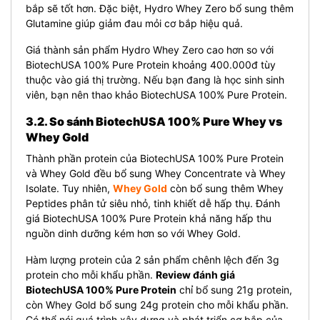
bắp sẽ tốt hơn. Đặc biệt, Hydro Whey Zero bổ sung thêm
Glutamine giúp giảm đau mỏi cơ bắp hiệu quả.
Giá thành sản phẩm Hydro Whey Zero cao hơn so với
BiotechUSA 100% Pure Protein khoảng 400.000đ tùy
thuộc vào giá thị trường. Nếu bạn đang là học sinh sinh
viên, bạn nên thao khảo BiotechUSA 100% Pure Protein.
3.2. So sánh BiotechUSA 100% Pure Whey vs
Whey Gold
Thành phần protein của BiotechUSA 100% Pure Protein
và Whey Gold đều bổ sung Whey Concentrate và Whey
Isolate. Tuy nhiên,
Whey Gold
còn bổ sung thêm Whey
Peptides phân tử siêu nhỏ, tinh khiết dễ hấp thụ. Đánh
giá BiotechUSA 100% Pure Protein khả năng hấp thu
nguồn dinh dưỡng kém hơn so với Whey Gold.
Hàm lượng protein của 2 sản phẩm chênh lệch đến 3g
protein cho mỗi khẩu phần.
Review đánh giá
BiotechUSA 100% Pure Protein
chỉ bổ sung 21g protein,
còn Whey Gold bổ sung 24g protein cho mỗi khẩu phần.
Có thể nói quá trình xây dựng và phát triển cơ bắp của