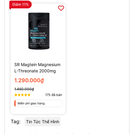
Giảm 11%
SR Magtein Magnesium
L-Threonate 2000mg
(135 Viên)
1.290.000₫
1.450.000₫
175
đã bán
Miễn phí giao hàng
Tag:
Tin Tức Thể Hình