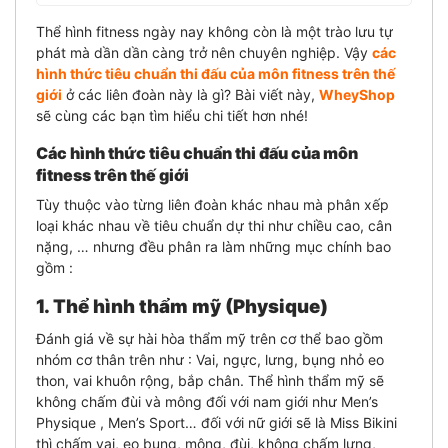
Thể hình fitness ngày nay không còn là một trào lưu tự
phát mà dần dần càng trở nên chuyên nghiệp. Vậy
các
hình thức tiêu chuẩn thi đấu của môn fitness trên thế
giới
ở các liên đoàn này là gì? Bài viết này,
WheyShop
sẽ cùng các bạn tìm hiểu chi tiết hơn nhé!
Các hình thức tiêu chuẩn thi đấu của môn
fitness trên thế giới
Tùy thuộc vào từng liên đoàn khác nhau mà phân xếp
loại khác nhau về tiêu chuẩn dự thi như chiều cao, cân
nặng, … nhưng đều phân ra làm những mục chính bao
gồm :
1. Thể hình thẩm mỹ (Physique)
Đánh giá về sự hài hòa thẩm mỹ trên cơ thể bao gồm
nhóm cơ thân trên như : Vai, ngực, lưng, bụng nhỏ eo
thon, vai khuôn rộng, bắp chân. Thể hình thẩm mỹ sẽ
không chấm đùi và mông đối với nam giới như Men’s
Physique , Men’s Sport… đối với nữ giới sẽ là Miss Bikini
thì chấm vai, eo bụng, mông, đùi, không chấm lưng,