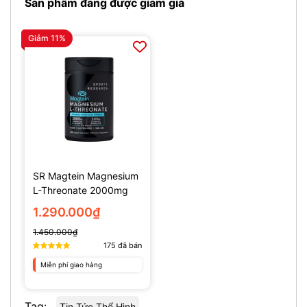
Sản phẩm đang được giảm giá
Giảm 11%
SR Magtein Magnesium
L-Threonate 2000mg
(135 Viên)
1.290.000₫
1.450.000₫
175
đã bán
Miễn phí giao hàng
Tag:
Tin Tức Thể Hình