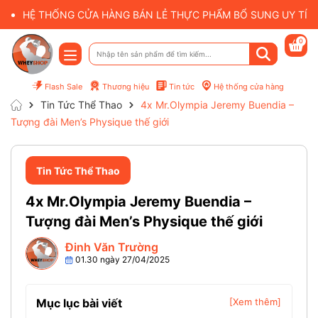
HỆ THỐNG CỬA HÀNG BÁN LẺ THỰC PHẨM BỔ SUNG UY TÍN 
0
Flash Sale
Thương hiệu
Tin tức
Hệ thống cửa hàng
Tin Tức Thể Thao
4x Mr.Olympia Jeremy Buendia –
Tượng đài Men’s Physique thế giới
Tin Tức Thể Thao
4x Mr.Olympia Jeremy Buendia –
Tượng đài Men’s Physique thế giới
Đinh Văn Trường
01.30 ngày 27/04/2025
Mục lục bài viết
[Xem thêm]