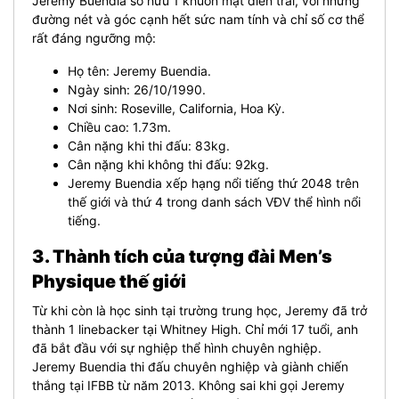
Jeremy Buendia sở hữu 1 khuôn mặt điển trai, với những
đường nét và góc cạnh hết sức nam tính và chỉ số cơ thể
rất đáng ngưỡng mộ:
Họ tên: Jeremy Buendia.
Ngày sinh: 26/10/1990.
Nơi sinh: Roseville, California, Hoa Kỳ.
Chiều cao: 1.73m.
Cân nặng khi thi đấu: 83kg.
Cân nặng khi không thi đấu: 92kg.
Jeremy Buendia xếp hạng nổi tiếng thứ 2048 trên
thế giới và thứ 4 trong danh sách VĐV thể hình nổi
tiếng.
3. Thành tích của tượng đài Men’s
Physique thế giới
Từ khi còn là học sinh tại trường trung học, Jeremy đã trở
thành 1 linebacker tại Whitney High. Chỉ mới 17 tuổi, anh
đã bắt đầu với sự nghiệp thể hình chuyên nghiệp.
Jeremy Buendia thi đấu chuyên nghiệp và giành chiến
thắng tại IFBB từ năm 2013. Không sai khi gọi Jeremy