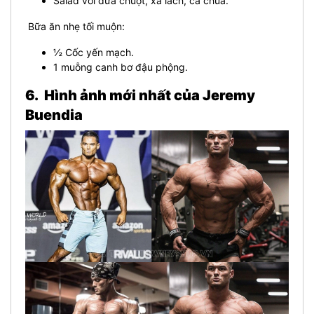
Salad với dưa chuột, xà lách, cà chua.
Bữa ăn nhẹ tối muộn:
½ Cốc
yến mạch
.
1 muỗng canh bơ đậu phộng.
6. Hình ảnh mới nhất của Jeremy
Buendia