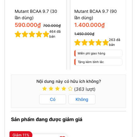
Mutant BCAA 9.7 (30
Mutant BCAA 9.7 (90
lần dùng)
lần dùng)
590.000₫
1.400.000₫
700.000₫
464
đã
1.450.000₫
bán
263
đã
bán
Miễn phí giao hàng
Tặng kèm bình lắc
Nội dung này có hữu ích không?
(
363
lượt)
Có
Không
Sản phẩm đang được giảm giá
Giảm 11%