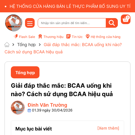
HỆ THỐNG CỬA HÀNG BÁN LẺ THỰC PHẨM BỔ SUNG UY TÍN 
0
Flash Sale
Thương hiệu
Tin tức
Hệ thống cửa hàng
Tổng hợp
Giải đáp thắc mắc: BCAA uống khi nào?
Cách sử dụng BCAA hiệu quả
Tổng hợp
Giải đáp thắc mắc: BCAA uống khi
nào? Cách sử dụng BCAA hiệu quả
Đinh Văn Trường
01.39 ngày 30/04/2026
Mục lục bài viết
[Xem thêm]