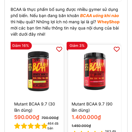
BCAA là thực phẩm bổ sung được nhiều gymer sử dụng
phổ biến. Nếu bạn đang băn khoăn
BCAA uống khi nào
thì hiệu quả? Những lợi ích nó mang lại là gì?
WheyShop
mời các bạn tìm hiểu thông tin này qua nội dung của bài
viết dưới đây nhé!
Giảm 16%
Giảm 3%
Mutant BCAA 9.7 (30
Mutant BCAA 9.7 (90
lần dùng)
lần dùng)
590.000₫
1.400.000₫
700.000₫
464
đã
1.450.000₫
bán
263
đã