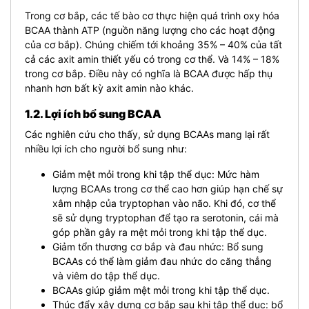
Trong cơ bắp, các tế bào cơ thực hiện quá trình oxy hóa
BCAA thành ATP (nguồn năng lượng cho các hoạt động
của cơ bắp). Chúng chiếm tới khoảng 35% – 40% của tất
cả các axit amin thiết yếu có trong cơ thể. Và 14% – 18%
trong cơ bắp. Điều này có nghĩa là BCAA được hấp thụ
nhanh hơn bất kỳ axit amin nào khác.
1.2. Lợi ích bổ sung BCAA
Các nghiên cứu cho thấy, sử dụng BCAAs mang lại rất
nhiều lợi ích cho người bổ sung như:
Giảm mệt mỏi trong khi tập thể dục: Mức hàm
lượng BCAAs trong cơ thể cao hơn giúp hạn chế sự
xâm nhập của tryptophan vào não. Khi đó, cơ thể
sẽ sử dụng tryptophan để tạo ra serotonin, cái mà
góp phần gây ra mệt mỏi trong khi tập thể dục.
Giảm tổn thương cơ bắp và đau nhức: Bổ sung
BCAAs có thể làm giảm đau nhức do căng thẳng
và viêm do tập thể dục.
BCAAs giúp giảm mệt mỏi trong khi tập thể dục.
Thúc đẩy xây dựng cơ bắp sau khi tập thể dục: bổ