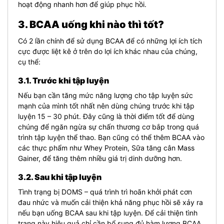
hoạt động nhanh hơn để giúp phục hồi.
3. BCAA uống khi nào thì tốt?
Có 2 lần chính để sử dụng BCAA để có những lợi ích tích
cực được liệt kê ở trên do lợi ích khác nhau của chúng,
cụ thể:
3.1. Trước khi tập luyện
Nếu bạn cần tăng mức năng lượng cho tập luyện sức
mạnh của mình tốt nhất nên dùng chúng trước khi tập
luyện 15 – 30 phút. Đây cũng là thời điểm tốt để dùng
chúng để ngăn ngừa sự chấn thương cơ bắp trong quá
trình tập luyện thể thao. Bạn cũng có thể thêm BCAA vào
các thực phẩm như
Whey Protein
, Sữa tăng cân
Mass
Gainer
, để tăng thêm nhiều giá trị dinh dưỡng hơn.
3.2. Sau khi tập luyện
Tình trạng bị DOMS – quá trình trì hoãn khởi phát cơn
đau nhức và muốn cải thiện khả năng phục hồi sẽ xảy ra
nếu bạn uống BCAA sau khi tập luyện. Để cải thiện tình
trạng này hiệu quả chỉ cần bổ sung đủ hàm lượng BCAA