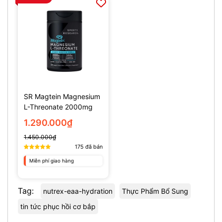
SR Magtein Magnesium
L-Threonate 2000mg
(135 Viên)
1.290.000₫
1.450.000₫
175
đã bán
Miễn phí giao hàng
Tag:
nutrex-eaa-hydration
Thực Phẩm Bổ Sung
tin tức phục hồi cơ bắp