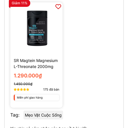
Giảm 11%
SR Magtein Magnesium
L-Threonate 2000mg
(135 Viên)
1.290.000₫
1.450.000₫
175
đã bán
Miễn phí giao hàng
Tag:
Mẹo Vặt Cuộc Sống