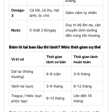
kháng
Omega-
Cá hồi, cá thu, hạt
Giảm viêm tự nhiên
3
lanh, óc chó
Duy trì độ ẩm da, vận
Nước
Ít nhất 2 lít/ngày
chuyển dinh dưỡng
đến vùng tổn thương
Bấm lỗ tai bao lâu thì lành? Mốc thời gian cụ thể
Thời gian
Thời gian lành
Vị trí xỏ
lành cơ bản
hoàn toàn
Dái tai (thông
6–8 tuần
3–6 tháng
thường)
Vành tai (sụn)
3–6 tháng
6–12 tháng
Tragus / Helix (sụn
Lên đến 18
6–12 tháng
phức tạp)
tháng