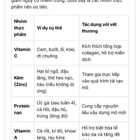
giảm nguy cơ nhiễm trùng. Dưới đây là các nhóm thực
phẩm nên ưu tiên.
Nhóm
Tác dụng với vết
thực
Ví dụ cụ thể
thương
phẩm
Kích thích tổng hợp
Vitamin
Cam, bưởi, ổi, kiwi,
collagen, hỗ trợ miễn
C
ớt chuông
dịch
Hạt bí ngô, đậu
Tham gia trực tiếp
Kẽm
lăng, thịt heo nạc,
vào quá trình tái tạo
(Zinc)
hàu (nếu không dị
mô
ứng)
Ức gà (sau tuần 4),
Protein
Cung cấp nguyên
cá hồi, đậu hũ,
nạc
liệu xây dựng mô mới
trứng (lòng đỏ)
Hỗ trợ biệt hóa tế
Vitamin
Cà rốt, bí đỏ, khoai
bào da và tăng đề
A
lang, rau bina