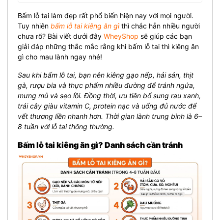
Bấm lỗ tai làm đẹp rất phổ biến hiện nay với mọi người.
Tuy nhiên
bấm lỗ tai kiêng ăn gì
thì chắc hẳn nhiều người
chưa rõ? Bài viết dưới đây
WheyShop
sẽ giúp các bạn
giải đáp những thắc mắc rằng khi bấm lỗ tai thì kiêng ăn
gì cho mau lành ngay nhé!
Sau khi bấm lỗ tai, bạn nên kiêng gạo nếp, hải sản, thịt
gà, rượu bia và thực phẩm nhiều đường để tránh ngứa,
mưng mủ và sẹo lồi. Đồng thời, ưu tiên bổ sung rau xanh,
trái cây giàu vitamin C, protein nạc và uống đủ nước để
vết thương liền nhanh hơn. Thời gian lành trung bình là 6–
8 tuần với lỗ tai thông thường.
Bấm lỗ tai kiêng ăn gì? Danh sách cần tránh