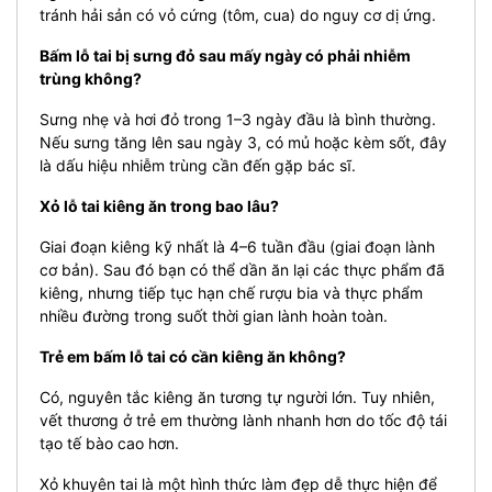
tránh hải sản có vỏ cứng (tôm, cua) do nguy cơ dị ứng.
Bấm lỗ tai bị sưng đỏ sau mấy ngày có phải nhiễm
trùng không?
Sưng nhẹ và hơi đỏ trong 1–3 ngày đầu là bình thường.
Nếu sưng tăng lên sau ngày 3, có mủ hoặc kèm sốt, đây
là dấu hiệu nhiễm trùng cần đến gặp bác sĩ.
Xỏ lỗ tai kiêng ăn trong bao lâu?
Giai đoạn kiêng kỹ nhất là 4–6 tuần đầu (giai đoạn lành
cơ bản). Sau đó bạn có thể dần ăn lại các thực phẩm đã
kiêng, nhưng tiếp tục hạn chế rượu bia và thực phẩm
nhiều đường trong suốt thời gian lành hoàn toàn.
Trẻ em bấm lỗ tai có cần kiêng ăn không?
Có, nguyên tắc kiêng ăn tương tự người lớn. Tuy nhiên,
vết thương ở trẻ em thường lành nhanh hơn do tốc độ tái
tạo tế bào cao hơn.
Xỏ khuyên tai là một hình thức làm đẹp dễ thực hiện để