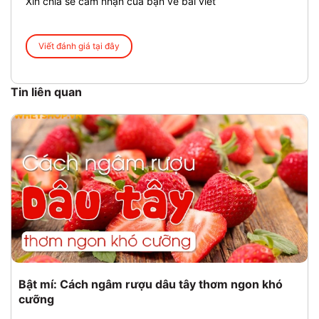
Xin chia sẻ cảm nhận của bạn về bài viết
Viết đánh giá tại đây
Tin liên quan
Bật mí: Cách ngâm rượu dâu tây thơm ngon khó
cưỡng