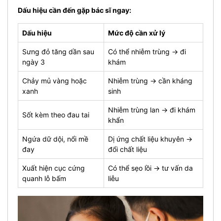
Dấu hiệu cần đến gặp bác sĩ ngay:
Dấu hiệu
Mức độ cần xử lý
Sưng đỏ tăng dần sau
Có thể nhiễm trùng → đi
ngày 3
khám
Chảy mủ vàng hoặc
Nhiễm trùng → cần kháng
xanh
sinh
Nhiễm trùng lan → đi khám
Sốt kèm theo đau tai
khẩn
Ngứa dữ dội, nổi mề
Dị ứng chất liệu khuyên →
đay
đổi chất liệu
Xuất hiện cục cứng
Có thể sẹo lồi → tư vấn da
quanh lỗ bấm
liễu