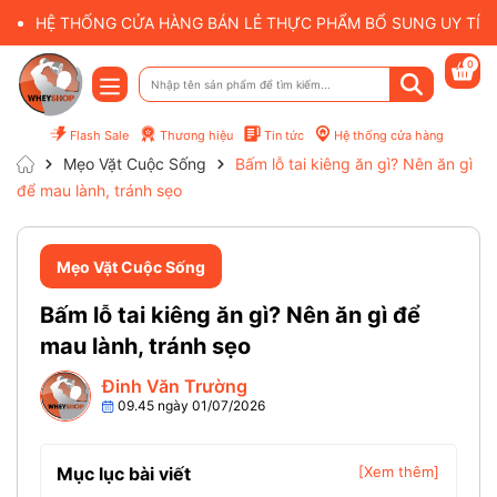
HỆ THỐNG CỬA HÀNG BÁN LẺ THỰC PHẨM BỔ SUNG UY TÍN 
0
Flash Sale
Thương hiệu
Tin tức
Hệ thống cửa hàng
Mẹo Vặt Cuộc Sống
Bấm lỗ tai kiêng ăn gì? Nên ăn gì
để mau lành, tránh sẹo
Mẹo Vặt Cuộc Sống
Bấm lỗ tai kiêng ăn gì? Nên ăn gì để
mau lành, tránh sẹo
Đinh Văn Trường
09.45 ngày 01/07/2026
Mục lục bài viết
[Xem thêm]