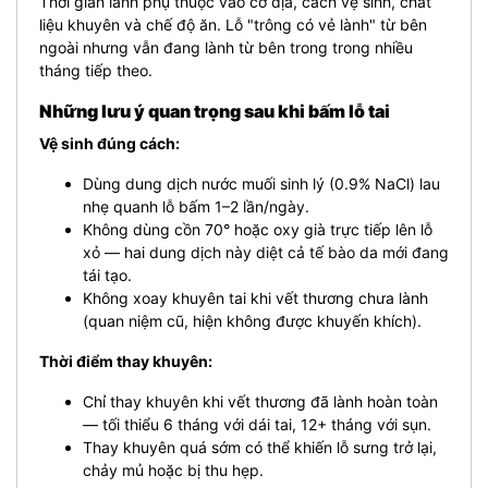
Thời gian lành phụ thuộc vào cơ địa, cách vệ sinh, chất
liệu khuyên và chế độ ăn. Lỗ "trông có vẻ lành" từ bên
ngoài nhưng vẫn đang lành từ bên trong trong nhiều
tháng tiếp theo.
Những lưu ý quan trọng sau khi bấm lỗ tai
Vệ sinh đúng cách:
Dùng dung dịch nước muối sinh lý (0.9% NaCl) lau
nhẹ quanh lỗ bấm 1–2 lần/ngày.
Không dùng cồn 70° hoặc oxy già trực tiếp lên lỗ
xỏ — hai dung dịch này diệt cả tế bào da mới đang
tái tạo.
Không xoay khuyên tai khi vết thương chưa lành
(quan niệm cũ, hiện không được khuyến khích).
Thời điểm thay khuyên:
Chỉ thay khuyên khi vết thương đã lành hoàn toàn
— tối thiểu 6 tháng với dái tai, 12+ tháng với sụn.
Thay khuyên quá sớm có thể khiến lỗ sưng trở lại,
chảy mủ hoặc bị thu hẹp.