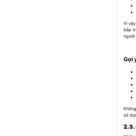
Vì vậ
bắp tr
người 
Gợi 
Không 
sử dụ
2.3.