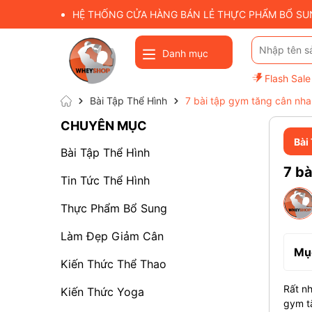
HỆ THỐNG CỬA HÀNG BÁN LẺ THỰC PHẨM BỔ SUNG
Danh mục
Flash Sale
Bài Tập Thể Hình
7 bài tập gym tăng cân nh
CHUYÊN MỤC
Bài
Bài Tập Thể Hình
7 bà
Tin Tức Thể Hình
Thực Phẩm Bổ Sung
Làm Đẹp Giảm Cân
Mục
Kiến Thức Thể Thao
Rất nh
Kiến Thức Yoga
gym tă