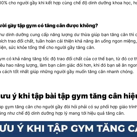
00% cho người gầy khi kết hợp cùng chế độ dinh dưỡng khoa học, hợ
ười gầy tập gym có tăng cân được không?
hư dinh dưỡng cung cấp năng lượng dư thừa giúp bạn tăng cân thì 
hích trao đổi chất, tuần hoàn cải thiện khả năng ăn uống ngon miện
iện, sức khỏe tổng thể cho người gầy tăng cân.
m có khả năng tăng tốc độ trao đổi chất của cơ thể bạn, từ đó cơ t
êu hao năng lượng, làm bạn cảm giác đói hơn, khi đó bạn sẽ ăn ngo
à cách tốt nhất giúp những người gầy muốn tăng cân nhanh chóng.
Lưu ý khi tập bài tập gym tăng cân hi
ập gym
tăng cân cho người gầy đòi hỏi phải có sự phối hợp giáo trìn
ng như chế độ dinh dưỡng hợp lý mang tới hiệu quả tăng cân.