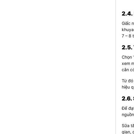
2.4.
Giấc n
khuya,
7 – 8 
2.5.
Chọn 1
xem mì
cân c
Từ đó 
hiệu q
2.6.
Để đạ
nguồn
Sữa t
gian, 