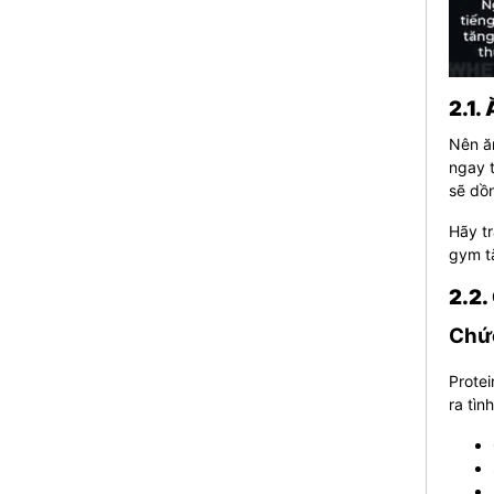
2.1.
Nên ăn
ngay t
sẽ dồn
Hãy tr
gym t
2.2.
Chức
Protei
ra tìn