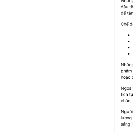
Những 
đầu ti
để tăn
Chế đ
Những
phẩm c
hoặc 
Ngoài 
tích t
nhân,
Người
lượng 
sáng l