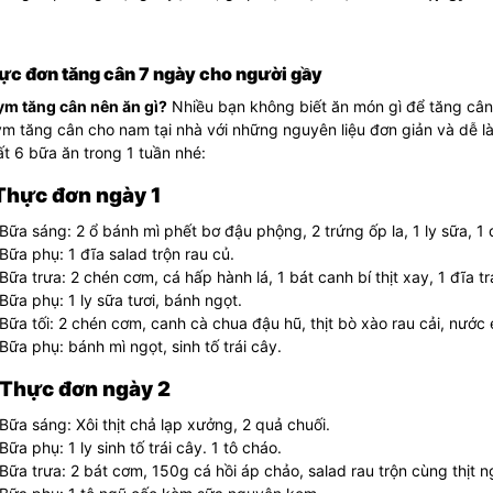
ực đơn tăng cân 7 ngày cho người gầy
ym tăng cân nên ăn gì?
Nhiều bạn không biết ăn món gì để tăng cân
ym tăng cân cho nam tại nhà với những nguyên liệu đơn giản và dễ
t 6 bữa ăn trong 1 tuần nhé:
 Thực đơn ngày 1
Bữa sáng: 2 ổ bánh mì phết bơ đậu phộng, 2 trứng ốp la, 1 ly sữa, 1 đ
Bữa phụ: 1 đĩa salad trộn rau củ.
Bữa trưa: 2 chén cơm, cá hấp hành lá, 1 bát canh bí thịt xay, 1 đĩa tr
Bữa phụ: 1 ly sữa tươi, bánh ngọt.
Bữa tối: 2 chén cơm, canh cà chua đậu hũ, thịt bò xào rau cải, nước é
Bữa phụ: bánh mì ngọt, sinh tố trái cây.
 Thực đơn ngày 2
Bữa sáng: Xôi thịt chả lạp xưởng, 2 quả chuối.
Bữa phụ: 1 ly sinh tố trái cây. 1 tô cháo.
Bữa trưa: 2 bát cơm, 150g cá hồi áp chảo, salad rau trộn cùng thịt ng