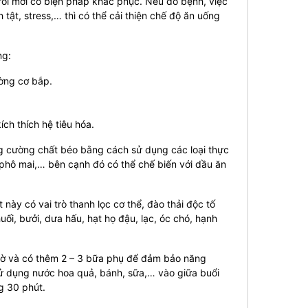
rồi mới có biện pháp khắc phục. Nếu do bệnh, việc
 tật, stress,… thì có thể cải thiện chế độ ăn uống
ng:
ường cơ bắp.
ch thích hệ tiêu hóa.
g cường chất béo bằng cách sử dụng các loại thực
phô mai,… bên cạnh đó có thể chế biến với dầu ăn
ày có vai trò thanh lọc cơ thể, đào thải độc tố
chuối, bưởi, dưa hấu, hạt họ đậu, lạc, óc chó, hạnh
iờ và có thêm 2 – 3 bữa phụ để đảm bảo năng
sử dụng nước hoa quả, bánh, sữa,… vào giữa buổi
g 30 phút.