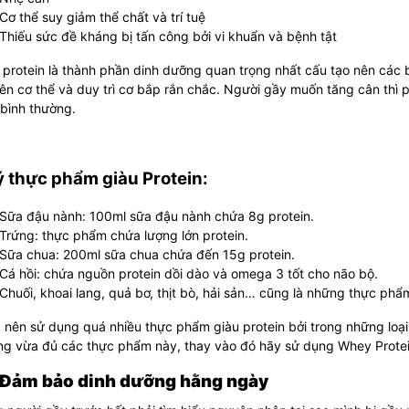
Cơ thể suy giảm thể chất và trí tuệ
Thiếu sức đề kháng bị tấn công bởi vi khuẩn và bệnh tật
y
protein
là thành phần dinh dưỡng quan trọng nhất cấu tạo nên các 
ên cơ thể và duy trì cơ bắp rắn chắc.
Người gầy muốn tăng cân thì ph
bình thường.
ý thực phẩm giàu Protein:
Sữa đậu nành: 100ml sữa đậu nành chứa 8g protein.
Trứng: thực phẩm chứa lượng lớn protein.
Sữa chua: 200ml sữa chua chứa đến 15g protein.
Cá hồi: chứa nguồn protein dồi dào và omega 3 tốt cho não bộ.
Chuối, khoai lang, quả bơ, thịt bò, hải sản… cũng là những thực phẩ
nên sử dụng quá nhiều thực phẩm giàu protein bởi trong những loại
ng vừa đủ các thực phẩm này, thay vào đó hãy sử dụng Whey Protein
 Đảm bảo dinh dưỡng hằng ngày