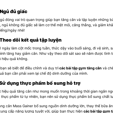
 Ngủ đủ giấc
gủ đóng vai trò quan trọng giúp bạn tăng cân và tập luyện những bà
 ngủ không đủ giấc sẽ làm cơ thể mệt mỏi, căng thẳng, và giảm khả 
tiếng/ngày nhé!
 Theo dõi kết quả tập luyện
 ngày làm cột mốc trong tuần, thức dậy vào buổi sáng, đi vệ sinh, 
nh tăng hay giảm cân. Như vậy theo dõi sát sao sẽ nắm được tình t
ó hiệu quả không.
bạn sẽ biết để điều chỉnh và duy trì
các bài tập gym tăng cân
và chế
uả bạn cần phải xem lại chế độ dinh dưỡng của mình.
 Sử dụng thực phẩm bổ sung hỗ trợ
t hiệu quả tăng cân như mong muốn trong khoảng thời gian ngắn ngo
 thực phẩm từ tự nhiên, bạn nên sử dụng thực phẩm bổ sung chất l
ăng cân
Mass Gainer
bổ sung nguồn dinh dưỡng lớn, thay thế bữa ăn p
cung cấp năng lượng tuyệt vời, giúp bạn thực hiện
các bài tập gym 