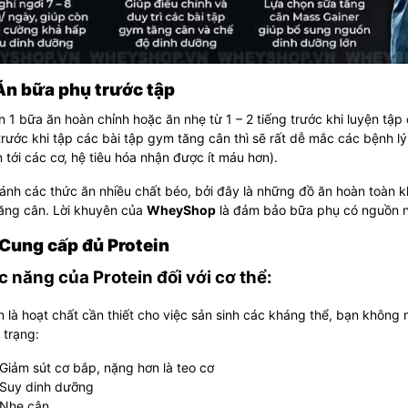
 Ăn bữa phụ trước tập
 1 bữa ăn hoàn chỉnh hoặc ăn nhẹ từ 1 – 2 tiếng trước khi luyện tậ
rước khi tập các bài tập gym tăng cân thì sẽ rất dễ mắc các bệnh lý
 tới các cơ, hệ tiêu hóa nhận được ít máu hơn).
ánh các thức ăn nhiều chất béo, bởi đây là những đồ ăn hoàn toàn k
ăng cân.
Lời khuyên của
WheyShop
là đảm bảo bữa phụ có nguồn n
 Cung cấp đủ Protein
 năng của Protein đối với cơ thể:
n là hoạt chất cần thiết cho việc sản sinh các kháng thể, bạn khôn
h trạng:
Giảm sút cơ bắp, nặng hơn là teo cơ
Suy dinh dưỡng
Nhẹ cân