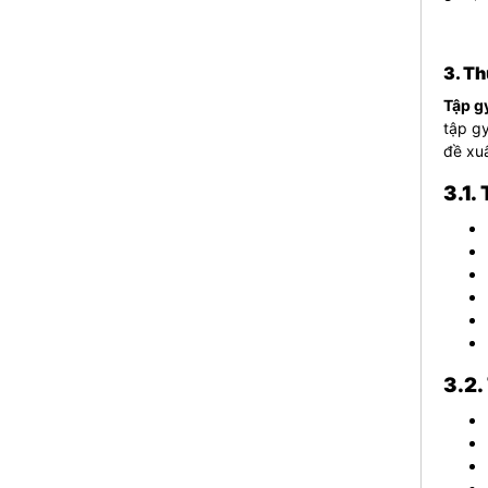
3. Th
Tập g
tập g
đề xuấ
3.1.
3.2.