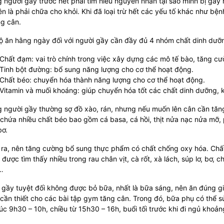
người gầy trước hết phải tìm hiểu nguyên nhân tại sao mình bị gầy 
ên là phải chữa cho khỏi. Khi đã loại trừ hết các yếu tố khác như bệnh
g cân.
ộ ăn hằng ngày đối với người gầy cần đầy đủ 4 nhóm chất dinh dưỡ
Chất đạm: vai trò chính trong việc xây dựng các mô tế bào, tăng c
Tinh bột đường: bổ sung năng lượng cho cơ thể hoạt động.
Chất béo: chuyển hóa thành năng lượng cho cơ thể hoạt động.
Vitamin và
muối khoáng:
giúp chuyển hóa tốt các chất dinh dưỡng, kí
 người gầy thường sợ đồ xào, rán, nhưng nếu muốn lên cân cần tăn
hứa nhiều chất béo bao gồm cá basa, cá hồi, thịt nửa nạc nửa mỡ, 
bơ.
ra, nên tăng cường bổ sung thực phẩm có chất chống oxy hóa. Chất n
ụ được tìm thấy nhiều trong rau chân vịt, cà rốt, xà lách, súp lơ, bơ, 
…
 gầy tuyệt đối không được bỏ bữa, nhất là bữa sáng, nên ăn đúng g
cần thiết cho các bài tập gym tăng cân. Trong đó, bữa phụ có thể 
úc 9h30 – 10h, chiều từ 15h30 – 16h, buổi tối trước khi đi ngủ khoản