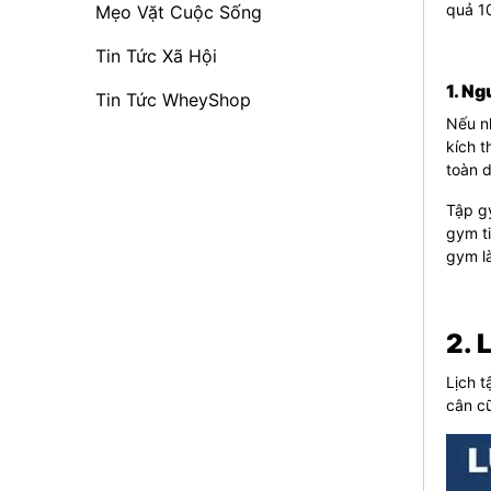
quả 1
Mẹo Vặt Cuộc Sống
Tin Tức Xã Hội
1. Ng
Tin Tức WheyShop
Nếu n
kích t
toàn d
Tập gy
gym ti
gym l
2. 
Lịch
t
cân cũ