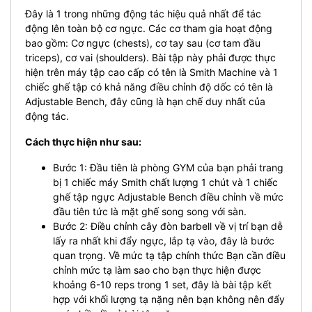
Đây là 1 trong những động tác hiệu quả nhất để tác
động lên toàn bộ cơ ngực. Các cơ tham gia hoạt động
bao gồm: Cơ ngực (chests), cơ tay sau (cơ tam đầu
triceps), cơ vai (shoulders).
Bài tập này phải được thực
hiện trên máy tập cao cấp có tên là Smith Machine và 1
chiếc ghế tập có khả năng điều chỉnh độ dốc có tên là
Adjustable Bench, đây cũng là hạn chế duy nhất của
động tác.
Cách thực hiện như sau:
Bước 1: Đầu tiên là phòng GYM của bạn phải trang
bị 1 chiếc máy Smith chất lượng 1 chút và 1 chiếc
ghế tập ngực Adjustable Bench điều chỉnh về mức
đầu tiên tức là mặt ghế song song với sàn.
Bước 2: Điều chỉnh cây đòn barbell về vị trí bạn dễ
lấy ra nhất khi đẩy ngực, lắp tạ vào, đây là bước
quan trọng. Về mức tạ tập chính thức Bạn cần điều
chỉnh mức tạ làm sao cho bạn thực hiện được
khoảng 6-10 reps trong 1 set, đây là bài tập kết
hợp với khối lượng tạ nặng nên bạn không nên đẩy