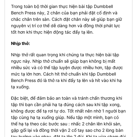
Trong toàn bộ thời gian thực hiện bài tập Dumbbell
Bench Press này, 2 chân của bạn phải đặt cố định và
chắc chắn trên sàn. Cách đặt chân này sẽ giúp bạn giữ
nguyên vị trí cơ thể dễ dàng hơn và đồng thời phát lực
tốt hơn khi thực hiện động tác đẩy tạ lên.
Nhịp thở:
Nhịp thở rất quan trọng khi chúng ta thực hiện bài tập
ngực này. Nhịp thở chuẩn sẽ giúp bạn không bị mất
nhiều sức và có thể tập luyện được nhiều hơn, tập được
mức tạ lớn hơn. Cách hít thở chuẩn khi tập Dumbbell
Bench Press đó là thở ra khi đẩy tạ lên và hít vào khi hạ
tạ xuống.
Đặc biệt, để đảm bảo an toàn và tránh chấn thương khi
tập thì bạn cần phải hạ tạ đúng cách sau khi tập xong,
không được để tạ rơi tự do. Tốt nhất nên nhờ 1 người bạn
tập cùng hạ tạ xuống giúp. Nếu tập một mình, bạn có
thể hạ tạ theo các bước sau : nhấc 2 chân lên khỏi sàn,
gập gối lại và đồng thời vặn 2 cổ tay sao cho 2 lòng bàn
tay hướng vào nhau, đặt tạ lên 2 đùi. Khi tạ vừa chạm đùi