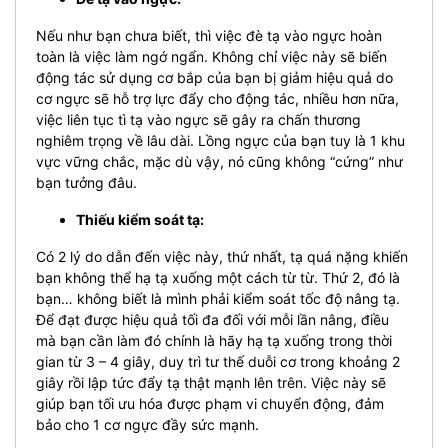
Nếu như bạn chưa biết, thì việc đè tạ vào ngực hoàn
toàn là việc làm ngớ ngẩn. Không chỉ việc này sẽ biến
động tác sử dụng cơ bắp của bạn bị giảm hiệu quả do
cơ ngực sẽ hỗ trợ lực đẩy cho động tác, nhiều hơn nữa,
việc liên tục tì tạ vào ngực sẽ gây ra chấn thương
nghiêm trọng về lâu dài. Lồng ngực của bạn tuy là 1 khu
vực vững chắc, mặc dù vậy, nó cũng không “cứng” như
bạn tưởng đâu.
Thiếu kiểm soát tạ:
Có 2 lý do dẫn đến việc này, thứ nhất, tạ quá nặng khiến
bạn không thể hạ tạ xuống một cách từ từ. Thứ 2, đó là
bạn… không biết là mình phải kiểm soát tốc độ nâng tạ.
Để đạt được hiệu quả tối đa đối với mỗi lần nâng, điều
mà bạn cần làm đó chính là hãy hạ tạ xuống trong thời
gian từ 3 – 4 giây, duy trì tư thế duỗi cơ trong khoảng 2
giây rồi lập tức đẩy tạ thật mạnh lên trên. Việc này sẽ
giúp bạn tối ưu hóa được phạm vi chuyển động, đảm
bảo cho 1 cơ ngực đầy sức mạnh.