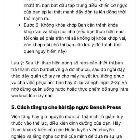
nhất) thì bạn bắt đầu tập trung điều khiển cơ ngực
của bạn ép lại thật mạnh đẩy đòn tạ lên đồng thời
thở mạnh ra.
Bước 6: Không khóa khớp Bạn cần tránh khóa
khớp vai và khớp cùi chỏ (nếu bạn thực hiện như
tôi chia sẻ phía trên thì sẽ không bị khóa khớp vai,
còn khớp cùi chỏ thì bạn cần lưu ý để tránh thói
quen nguy hiểm này)
Lưu ý: Sau khi thực hiện xong số reps cần thiết thị bạn
trả thanh đòn barbell về giá đỡ như cũ, sau đó ngồi dậy
tháo dây quấn cổ tay ra cho máy huyết lưu thông phục
vụ cho việc phục hồi, bạn hãy đi lại và nghỉ ngơi 2-3p và
nhớ đừng quên uống nước hoặc thực phẩm bổ sung intra
workout lúc này nhé.
5. Cách tăng tạ cho bài tập ngực Bench Press
Việc tăng hay giữ nguyên mức tạ, thậm chí là giảm tùy
thuộc vào thể lực, điều kiện dinh dưỡng của bạn. Hãy
tham khảo ý kiến của các Huấn luyện viên chuyên
nghiệp và lắng nghe cơ thể của mình để đưa ra sự lựa