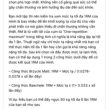
chọn phù hợp nhất. Không nên cố gắng quá sức có thể
gây chấn thương và ảnh hưởng lâu dài đến sức khỏe.
Bạn mới tập thì nên kiểm tra xem mức tạ tối đa 1RM của
mình là bao nhiêu để lên khối lượng tạ vừa đủ cho việc
phát triển cơ mà giảm thiểu đi chấn thương không cần
thiết. RM là từ viết tắt của cụm từ “One-repetition
maximum” trong tiếng Anh có nghĩa là khả năng lặp lại tối
đa 1 lần. Thuật ngữ này chỉ mức tạ nặng nhất mà bạn có
thể thực hiện tối đa 1 lần hay còn gọi là khả năng nâng
nặng tối đa. Sau khi chọn và đẩy được mức tạ tạm thời,
bạn có thể áp dụng 1 trong 2 công thức dưới đây để có
được kết quả 1RM của mình.
– Công thức Brzycki Matt: 1RM = Mức tạ / (1.0278-
0.0278 x số lần đẩy)
– Công thức Baechele: 1RM = Mức tạ x (1+ 0.033 x số
lần đẩy)
Ví dụ: Nếu bạn có thể đẩy ngực 60 kg tối đa 6 lần 1RM
của bạn sẽ như sau