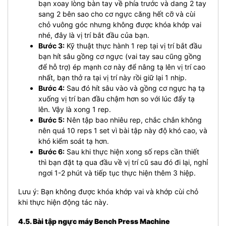
bạn xoay lòng bàn tay về phía trước và dang 2 tay
sang 2 bên sao cho cơ ngực căng hết cỡ và cùi
chỏ vuông góc nhưng không được khóa khớp vai
nhé, đây là vị trí bắt đầu của bạn.
Bước 3:
Kỹ thuật thực hành 1 rep tại vị trí bắt đầu
bạn hít sâu gồng cơ ngực (vai tay sau cũng gồng
để hỗ trợ) ép mạnh cơ này để nâng tạ lên vị trí cao
nhất, bạn thở ra tại vị trí này rồi giữ lại 1 nhịp.
Bước 4:
Sau đó hít sâu vào và gồng cơ ngực hạ tạ
xuống vị trí ban đầu chậm hơn so với lúc đẩy tạ
lên. Vậy là xong 1 rep.
Bước 5:
Nên tập bao nhiêu rep, chắc chắn không
nên quá 10 reps 1 set vì bài tập này độ khó cao, và
khó kiểm soát tạ hơn.
Bước 6:
Sau khi thực hiện xong số reps cần thiết
thì bạn đặt tạ qua đầu về vị trí cũ sau đó đi lại, nghỉ
ngơi 1-2 phút và tiếp tục thực hiện thêm 3 hiệp.
Lưu ý: Bạn không được khóa khớp vai và khớp cùi chỏ
khi thực hiện động tác này.
4.5. Bài tập ngực máy Bench Press Machine