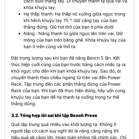
cách duỗi thẳng tay. Di chuyển thanh tạ qua vai và
khóa khuỷu tay.
Hạ thấp thanh: Hạ thấp nó xuống giữa ngực trong
khi hếch khuỷu tay 75 °. Giữ cẳng tay của bạn
thẳng đứng. Giữ hơi thở của bạn ở phía dưới.
Nâng : Nâng thanh từ giữa ngực lên trên vai. Giữ
mông của bạn trên băng ghế. Khóa khuỷu tay của
bạn ở trên cùng và thở ra.
Đặt trọng lượng sau khi bạn đã nâng Bench 5 lần. Kết
thúc hiệp cuối cùng của bạn trước bằng cách nhấc tạ ra
khỏi ngực cho đến khi bạn khóa khuỷu tay. Sau đó, di
chuyển thanh theo chiều ngang từ trên vai đến Power
Rack. Tập trung đến các phần thẳng đứng của Power
Rack của bạn. Khi bạn đã thực hiện đúng, hãy uốn cong
khuỷu tay của bạn để hạ thanh tạ xuống trong tư thế
thẳng đứng.
3.2. Tổng hợp lỗi sai khi tập Bench Press
Quá tập trung quá nhiều vào khối lượng tạ: Không ít
người tập có cách suy nghĩ đó là nâng càng nặng thì
hiệu quả sẽ càng lớn. Hoàn toàn không hề chính xác. Chỉ