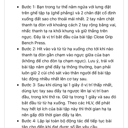
Bước 1: Bạn trong tư thế nằm ngửa với lưng đặt
trên ghế tập tạ (ghế phẳng) và 2 chân đặt cố định
xuống đất sao cho thoải mái nhất. 2 tay nắm chặt
thanh tạ đòn với khoảng cách 2 tay rộng bằng vai,
nhấc thanh tạ ra khỏi khung và giữ thẳng trên
ngực. Đây là vị trí bắt đầu của bài tập Close Grip
Bench Press.
Bước 2: Hít vào và từ từ hạ xuống cho tới khi nào
thanh tạ đòn gần chạm vào ngực giữa của bạn
(không để cho đòn tạ chạm ngực). Lưu ý, trái với
bài tập nằm ghế đẩy tạ thông thường, bạn phải
luôn giữ 2 cùi chỏ sát vào thân người để bài tập
tác động nhiều nhất lên cơ tay sau.
Bước 3: Sau khi dừng lại 1 giây ở vị trí thấp nhất,
dùng lực tay sau đẩy tạ ngược lên lại vị trí ban
đầu, trong khi thở ra. Giữ tạ trong 1 giây và sau đó
bắt đầu từ từ hạ xuống. Theo các HLV, để phát
huy hết lợi ích của bài tập này thì thời gian hạ tạ
nên gấp đôi thời gian đẩy tạ lên.
Bước 4: Lặp lại toàn bộ động tác để tiếp tục bài
tập cho đến khi đạt được số lần yêu cầu.