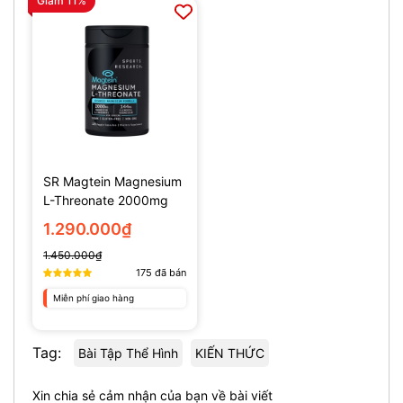
Giảm 11%
SR Magtein Magnesium
L-Threonate 2000mg
(135 Viên)
1.290.000₫
1.450.000₫
175
đã bán
Miễn phí giao hàng
Tag:
Bài Tập Thể Hình
KIẾN THỨC
Xin chia sẻ cảm nhận của bạn về bài viết