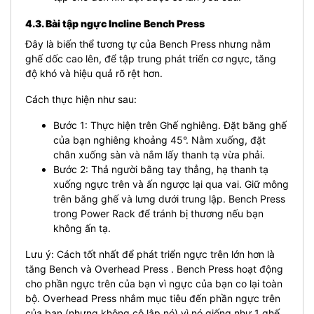
4.3. Bài tập ngực Incline Bench Press
Đây là biến thể tương tự của Bench Press nhưng nằm
ghế dốc cao lên, để tập trung phát triển cơ ngực, tăng
độ khó và hiệu quả rõ rệt hơn.
Cách thực hiện như sau:
Bước 1: Thực hiện trên Ghế nghiêng. Đặt băng ghế
của bạn nghiêng khoảng 45°. Nằm xuống, đặt
chân xuống sàn và nắm lấy thanh tạ vừa phải.
Bước 2: Thả người bằng tay thẳng, hạ thanh tạ
xuống ngực trên và ấn ngược lại qua vai. Giữ mông
trên băng ghế và lưng dưới trung lập. Bench Press
trong Power Rack để tránh bị thương nếu bạn
không ấn tạ.
Lưu ý: Cách tốt nhất để phát triển ngực trên lớn hơn là
tăng Bench và Overhead Press . Bench Press hoạt động
cho phần ngực trên của bạn vì ngực của bạn co lại toàn
bộ. Overhead Press nhắm mục tiêu đến phần ngực trên
của bạn (nhưng không cô lập nó) vì nó giống như 1 ghế