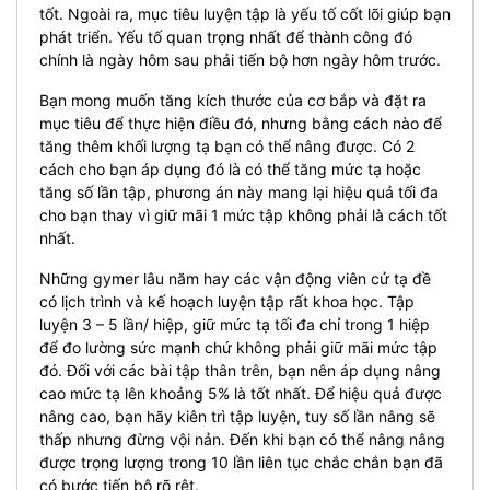
tốt. Ngoài ra, mục tiêu luyện tập là yếu tố cốt lõi giúp bạn
phát triển. Yếu tố quan trọng nhất để thành công đó
chính là ngày hôm sau phải tiến bộ hơn ngày hôm trước.
Bạn mong muốn tăng kích thước của cơ bắp và đặt ra
mục tiêu để thực hiện điều đó, nhưng bằng cách nào để
tăng thêm khối lượng tạ bạn có thể nâng được. Có 2
cách cho bạn áp dụng đó là có thể tăng mức tạ hoặc
tăng số lần tập, phương án này mang lại hiệu quả tối đa
cho bạn thay vì giữ mãi 1 mức tập không phải là cách tốt
nhất.
Những gymer lâu năm hay các vận động viên cử tạ đề
có lịch trình và kế hoạch luyện tập rất khoa học. Tập
luyện 3 – 5 lần/ hiệp, giữ mức tạ tối đa chỉ trong 1 hiệp
để đo lường sức mạnh chứ không phải giữ mãi mức tập
đó. Đối với các bài tập thân trên, bạn nên áp dụng nâng
cao mức tạ lên khoảng 5% là tốt nhất. Để hiệu quả được
nâng cao, bạn hãy kiên trì tập luyện, tuy số lần nâng sẽ
thấp nhưng đừng vội nản. Đến khi bạn có thể nâng nâng
được trọng lượng trong 10 lần liên tục chắc chắn bạn đã
có bước tiến bộ rõ rệt.