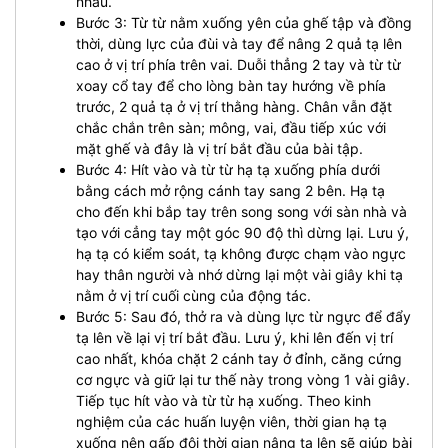
nhau.
Bước 3: Từ từ nằm xuống yên của ghế tập và đồng
thời, dùng lực của đùi và tay để nâng 2 quả tạ lên
cao ở vị trí phía trên vai. Duỗi thẳng 2 tay và từ từ
xoay cổ tay để cho lòng bàn tay hướng về phía
trước, 2 quả tạ ở vị trí thằng hàng. Chân vẫn đặt
chắc chắn trên sàn; mông, vai, đầu tiếp xúc với
mặt ghế và đây là vị trí bắt đầu của bài tập.
Bước 4: Hít vào và từ từ hạ tạ xuống phía dưới
bằng cách mở rộng cánh tay sang 2 bên. Hạ tạ
cho đến khi bắp tay trên song song với sàn nhà và
tạo với cẳng tay một góc 90 độ thì dừng lại. Lưu ý,
hạ tạ có kiểm soát, tạ không được chạm vào ngực
hay thân người và nhớ dừng lại một vài giây khi tạ
nằm ở vị trí cuối cùng của động tác.
Bước 5: Sau đó, thở ra và dùng lực từ ngực để đẩy
tạ lên về lại vị trí bắt đầu. Lưu ý, khi lên đến vị trí
cao nhất, khóa chặt 2 cánh tay ở đỉnh, căng cứng
cơ ngực và giữ lại tư thế này trong vòng 1 vài giây.
Tiếp tục hít vào và từ từ hạ xuống. Theo kinh
nghiệm của các huấn luyện viên, thời gian hạ tạ
xuống nên gấp đôi thời gian nâng tạ lên sẽ giúp bài