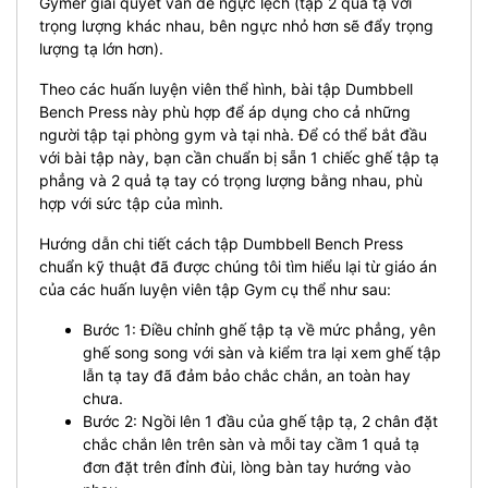
Gymer giải quyết vấn đề ngực lệch (tập 2 quả tạ với
trọng lượng khác nhau, bên ngực nhỏ hơn sẽ đẩy trọng
lượng tạ lớn hơn).
Theo các huấn luyện viên thể hình, bài tập Dumbbell
Bench Press này phù hợp để áp dụng cho cả những
người tập tại phòng gym và tại nhà. Để có thể bắt đầu
với bài tập này, bạn cần chuẩn bị sẵn 1 chiếc ghế tập tạ
phẳng và 2 quả tạ tay có trọng lượng bằng nhau, phù
hợp với sức tập của mình.
Hướng dẫn chi tiết cách tập Dumbbell Bench Press
chuẩn kỹ thuật đã được chúng tôi tìm hiểu lại từ giáo án
của các huấn luyện viên tập Gym cụ thể như sau:
Bước 1: Điều chỉnh ghế tập tạ về mức phẳng, yên
ghế song song với sàn và kiểm tra lại xem ghế tập
lẫn tạ tay đã đảm bảo chắc chắn, an toàn hay
chưa.
Bước 2: Ngồi lên 1 đầu của ghế tập tạ, 2 chân đặt
chắc chắn lên trên sàn và mỗi tay cầm 1 quả tạ
đơn đặt trên đỉnh đùi, lòng bàn tay hướng vào