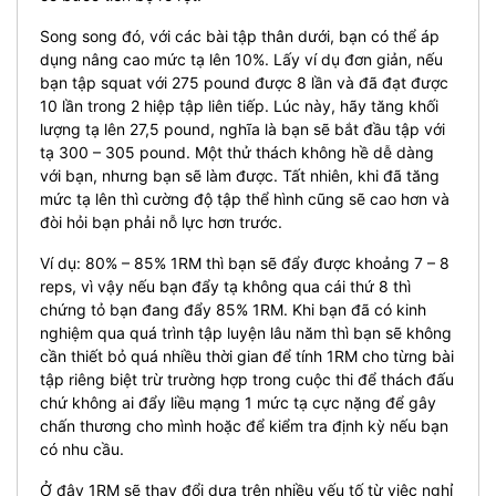
Song song đó, với các bài tập thân dưới, bạn có thể áp
dụng nâng cao mức tạ lên 10%. Lấy ví dụ đơn giản, nếu
bạn tập squat với 275 pound được 8 lần và đã đạt được
10 lần trong 2 hiệp tập liên tiếp. Lúc này, hãy tăng khối
lượng tạ lên 27,5 pound, nghĩa là bạn sẽ bắt đầu tập với
tạ 300 – 305 pound. Một thử thách không hề dễ dàng
với bạn, nhưng bạn sẽ làm được. Tất nhiên, khi đã tăng
mức tạ lên thì cường độ tập thể hình cũng sẽ cao hơn và
đòi hỏi bạn phải nỗ lực hơn trước.
Ví dụ: 80% – 85% 1RM thì bạn sẽ đẩy được khoảng 7 – 8
reps, vì vậy nếu bạn đẩy tạ không qua cái thứ 8 thì
chứng tỏ bạn đang đẩy 85% 1RM. Khi bạn đã có kinh
nghiệm qua quá trình tập luyện lâu năm thì bạn sẽ không
cần thiết bỏ quá nhiều thời gian để tính 1RM cho từng bài
tập riêng biệt trừ trường hợp trong cuộc thi để thách đấu
chứ không ai đẩy liều mạng 1 mức tạ cực nặng để gây
chấn thương cho mình hoặc để kiểm tra định kỳ nếu bạn
có nhu cầu.
Ở đây 1RM sẽ thay đổi dựa trên nhiều yếu tố từ việc nghỉ