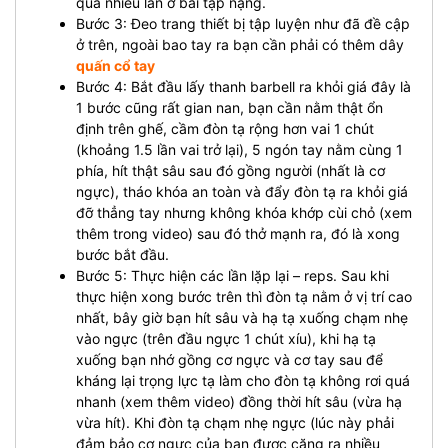
quá nhiều lần ở bài tập nặng.
Bước 3: Đeo trang thiết bị tập luyện như đã đề cập
ở trên, ngoài bao tay ra bạn cần phải có thêm dây
quấn cổ tay
Bước 4: Bắt đầu lấy thanh barbell ra khỏi giá đây là
1 bước cũng rất gian nan, bạn cần nằm thật ổn
định trên ghế, cầm đòn tạ rộng hơn vai 1 chút
(khoảng 1.5 lần vai trở lại), 5 ngón tay nằm cùng 1
phía, hít thật sâu sau đó gồng người (nhất là cơ
ngực), tháo khóa an toàn và đẩy đòn tạ ra khỏi giá
đỡ thẳng tay nhưng không khóa khớp cùi chỏ (xem
thêm trong video) sau đó thở mạnh ra, đó là xong
bước bắt đầu.
Bước 5: Thực hiện các lần lặp lại – reps. Sau khi
thực hiện xong bước trên thì đòn tạ nằm ở vị trí cao
nhất, bây giờ bạn hít sâu và hạ tạ xuống chạm nhẹ
vào ngực (trên đầu ngực 1 chút xíu), khi hạ tạ
xuống bạn nhớ gồng cơ ngực và cơ tay sau để
kháng lại trọng lực tạ làm cho đòn tạ không rơi quá
nhanh (xem thêm video) đồng thời hít sâu (vừa hạ
vừa hít). Khi đòn tạ chạm nhẹ ngực (lúc này phải
đảm bảo cơ ngực của bạn được căng ra nhiều