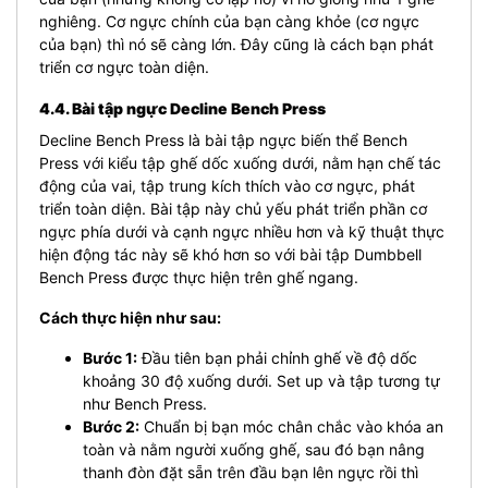
nghiêng. Cơ ngực chính của bạn càng khỏe (cơ ngực
của bạn) thì nó sẽ càng lớn. Đây cũng là cách bạn phát
triển cơ ngực toàn diện.
4.4. Bài tập ngực Decline Bench Press
Decline Bench Press là bài tập ngực biến thể Bench
Press với kiểu tập ghế dốc xuống dưới, nằm hạn chế tác
động của vai, tập trung kích thích vào cơ ngực, phát
triển toàn diện.
Bài tập này chủ yếu phát triển phần cơ
ngực phía dưới và cạnh ngực nhiều hơn và kỹ thuật thực
hiện động tác này sẽ khó hơn so với bài tập Dumbbell
Bench Press được thực hiện trên ghế ngang.
Cách thực hiện như sau:
Bước 1:
Đầu tiên bạn phải chỉnh ghế về độ dốc
khoảng 30 độ xuống dưới. Set up và tập tương tự
như Bench Press.
Bước 2:
Chuẩn bị bạn móc chân chắc vào khóa an
toàn và nằm người xuống ghế, sau đó bạn nâng
thanh đòn đặt sẵn trên đầu bạn lên ngực rồi thì