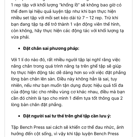
1 rep tập với khối lượng “khổng lồ” sẽ không bao giờ có
thể đem lại hiệu quả luyện tập như khi bạn thực hiện
nhiều set tập với mỗi set kéo dài từ 7 – 12 rep. Trừ khi
bạn đang tập tạ để trở thành 1 vận động viên thể hình,
còn không, hãy thực hiện các động tác với khối lượng tạ
vừa phải.
Đặt chân sai phương pháp:
Với 1 lí do nào đó, rất nhiều người tập lại nghĩ rằng việc
nâng chân trong quá trình nâng tạ trên ghế tập sẽ giúp
họ thực hiện động tác dễ dàng hơn so với việc đặt phẳng
lòng bàn chân lên sàn. Điều này không hẳn là sai, tuy
nhiên, nếu như bạn muốn tận dụng được hiệu quả tối đa
của động tác cho nhiều vùng cơ khác nhau, điều mà bạn
cần đó chính là tạo cho mình 1 điểm tựa tốt thông qua 2
lòng bàn chân đặt phẳng.
Đặt người sai tư thế trên ghế tập cần lưu ý:
Tập Bench Press sai cách sẽ khiến cơ thể đau nhức, ảnh
hưởng đến cột sống, vì vậy khi tập luyện Bench Press