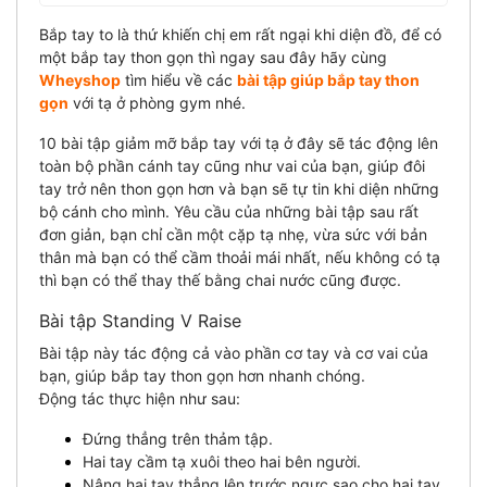
Bắp tay to là thứ khiến chị em rất ngại khi diện đồ, để có
một bắp tay thon gọn thì ngay sau đây hãy cùng
Wheyshop
tìm hiểu về các
bài tập giúp bắp tay thon
gọn
với tạ ở phòng gym nhé.
10 bài tập giảm mỡ bắp tay với tạ ở đây sẽ tác động lên
toàn bộ phần cánh tay cũng như vai của bạn, giúp đôi
tay trở nên thon gọn hơn và bạn sẽ tự tin khi diện những
bộ cánh cho mình. Yêu cầu của những bài tập sau rất
đơn giản, bạn chỉ cần một cặp tạ nhẹ, vừa sức với bản
thân mà bạn có thể cầm thoải mái nhất, nếu không có tạ
thì bạn có thể thay thế bằng chai nước cũng được.
Bài tập Standing V Raise
Bài tập này tác động cả vào phần cơ tay và cơ vai của
bạn, giúp bắp tay thon gọn hơn nhanh chóng.
Động tác thực hiện như sau:
Đứng thẳng trên thảm tập.
Hai tay cầm tạ xuôi theo hai bên người.
Nâng hai tay thẳng lên trước ngực sao cho hai tay