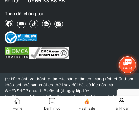
0965 33 58 58
Hỗ Trợ:
Theo dõi chúng tôi
(*) Hình ảnh và thành phần của sản phẩm chỉ mang tính chất tham
khảo bởi nhà sản xuất có thể thay đổi bất cứ lúc nào mà
WHEYSHOP chưa thể cập nhật ngay lập tức.
(*) Các sản phẩm mà WheyShop phân phối không phải là thuốc và
không có tác dụng thay thế thuốc chữa bệnh.
(*) Hiệu quả của sản phẩm khi sử dụng còn tùy thuộc vào cơ địa,
Home
Danh mục
Flash sale
Tài khoản
thể trạng và chế độ dinh dưỡng, tập luyện của mỗi người.
© 2015 - Bản quyền thuộc về
WheyShop.vn