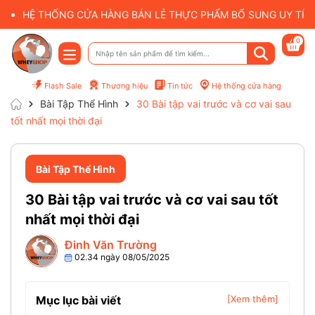
HỆ THỐNG CỬA HÀNG BÁN LẺ THỰC PHẨM BỔ SUNG UY TÍN 
0
Flash Sale
Thương hiệu
Tin tức
Hệ thống cửa hàng
Bài Tập Thể Hình
30 Bài tập vai trước và cơ vai sau
tốt nhất mọi thời đại
Bài Tập Thể Hình
30 Bài tập vai trước và cơ vai sau tốt
nhất mọi thời đại
Đinh Văn Trường
02.34 ngày 08/05/2025
Mục lục bài viết
[Xem thêm]