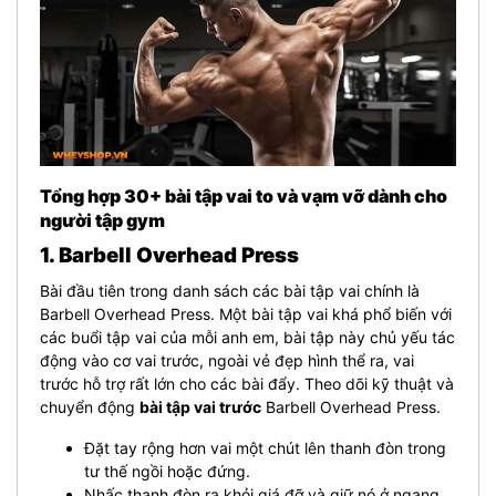
Tổng hợp 30+ bài tập vai to và vạm vỡ dành cho
người tập gym
1. Barbell Overhead Press
Bài đầu tiên trong danh sách các bài tập vai chính là
Barbell Overhead Press. Một bài tập vai khá phổ biến với
các buổi tập vai của mỗi anh em, bài tập này chủ yếu tác
động vào cơ vai trước, ngoài vẻ đẹp hình thể ra, vai
trước hỗ trợ rất lớn cho các bài đẩy. Theo dõi kỹ thuật và
chuyển động
bài tập vai trước
Barbell Overhead Press.
Đặt tay rộng hơn vai một chút lên thanh đòn trong
tư thế ngồi hoặc đứng.
Nhấc thanh đòn ra khỏi giá đỡ và giữ nó ở ngang