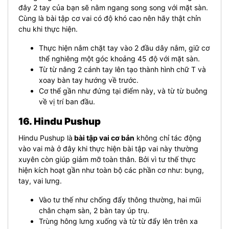
đây 2 tay của bạn sẽ nằm ngang song song với mặt sàn.
Cùng là bài tập cơ vai có độ khó cao nên hãy thật chỉn
chu khi thực hiện.
Thực hiện nắm chặt tay vào 2 đầu dây nắm, giữ cơ
thể nghiêng một góc khoảng 45 độ với mặt sàn.
Từ từ nâng 2 cánh tay lên tạo thành hình chữ T và
xoay bàn tay hướng về trước.
Cơ thể gần như đứng tại điểm này, và từ từ buông
về vị trí ban đầu.
16. Hindu Pushup
Hindu Pushup là
bài tập vai cơ bản
không chỉ tác động
vào vai mà ở đây khi thực hiện bài tập vai này thường
xuyên còn giúp giảm mỡ toàn thân. Bởi vì tư thế thực
hiện kích hoạt gần như toàn bộ các phần cơ như: bụng,
tay, vai lưng.
Vào tư thế như chống đẩy thông thường, hai mũi
chân chạm sàn, 2 bàn tay úp trụ.
Trùng hông lưng xuống và từ từ đẩy lên trên xa