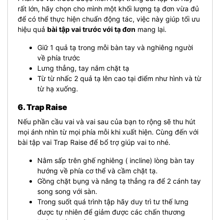
rất lớn, hãy chọn cho mình một khối lượng tạ đơn vừa đủ
để có thể thực hiện chuẩn động tác, việc này giúp tối ưu
hiệu quả
bài tập vai trước với tạ đơn
mang lại.
Giữ 1 quả tạ trong mỗi bàn tay và nghiêng người
về phía trước
Lưng thẳng, tay nắm chặt tạ
Từ từ nhấc 2 quả tạ lên cao tại điểm như hình và từ
từ hạ xuống.
6. Trap Raise
Nếu phần cầu vai và vai sau của bạn to rộng sẽ thu hút
mọi ánh nhìn từ mọi phía mỗi khi xuất hiện. Cùng đến với
bài tập vai Trap Raise để bổ trợ giúp vai to nhé.
Nằm sấp trên ghế nghiêng ( incline) lòng bàn tay
hướng về phía cơ thể và cầm chặt tạ.
Gồng chặt bụng và nâng tạ thẳng ra để 2 cánh tay
song song với sàn.
Trong suốt quá trình tập hãy duy trì tư thế lưng
được tự nhiên để giảm được các chấn thương