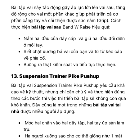
Bài tập vai này tác động gây áp lực lớn lên vai sau, tăng
độ rộng cho vai một phần khác giúp phát triển cả cơ
phần cẳng tay và cải thiện được sức nắm (Grip). Cách
thực hiện
bài tập vai sau
Band W Raise hiệu quả:
Nắm hai đầu của dây cáp và giữ hai đầu đối diện
ở mỗi tay.
Siết chặt xương bả vai của bạn và từ từ kéo cáp
về phía cổ.
Buông ra thật kiểm soát và tiếp tục thực hiện.
13. Suspension Trainer Pike Pushup
Bài tập vai Suspension Trainer Pike Pushup yêu cầu khá
cao về kỹ thuật, nhưng chỉ cần chú ý và thực hiện đúng
theo các bước thì việc thi triển bài tập sẽ không còn quá
khó khăn. Đây cũng là mọt trong những
bài tập vai tại
nhà
được nhiều người áp dụng.
Móc hai chân vào hai dây tập, hai tay úp sàn làm
trụ.
Hạ người xuống sao cho cơ thể giống như 1 mặt