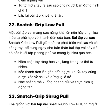
điểm ngang vai.
Từ từ mở 2 tay ra sau sao cho người bạn đứng hình
chữ T.
Lặp lại bài tập khoảng 8 lần.
22. Snatch-Grip Low Pull
Một bài tập vai mang sức nặng khá lớn nên hãy chọn lựa
mức tạ phù hợp với thanh đòn của bạn.
Bài tập vai sau
Snatch-Grip Low Pull giúp hỗ trợ phát triển vai sau và cả
cẳng tay, bổ sung ngay cho bản thân bài tập vai này để
có các buổi tập phong phú và mang lại hiệu quả hơn.
Nắm chặt tay rộng hơn vai, lưng trong tư thế tự
nhiên.
Kéo thanh đòn lên gần đến ngực, khuỷu tay cũng
được kéo về sau và dừng lại ở đó.
Nhẹ nhàng thả xuống ngang đùi và thực hiện lại
động tác.
23. Snatch-Grip Shrug Pull
Khá giống với
bài tập vai
Snatch-Grip Low Pull, nhưng ở