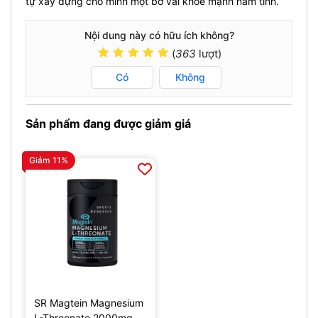
tự xây dựng cho mình một bờ vai khỏe mạnh nam tính.
Nội dung này có hữu ích không?
(
363
lượt)
Có
Không
Sản phẩm đang được giảm giá
Giảm 11%
SR Magtein Magnesium
L-Threonate 2000mg