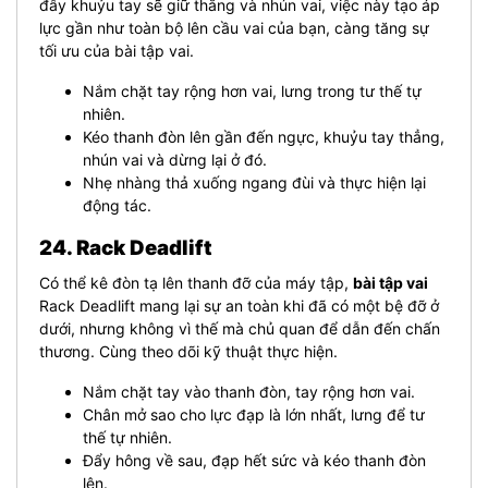
đây khuỷu tay sẽ giữ thẳng và nhún vai, việc này tạo áp
lực gần như toàn bộ lên cầu vai của bạn, càng tăng sự
tối ưu của bài tập vai.
Nắm chặt tay rộng hơn vai, lưng trong tư thế tự
nhiên.
Kéo thanh đòn lên gần đến ngực, khuỷu tay thẳng,
nhún vai và dừng lại ở đó.
Nhẹ nhàng thả xuống ngang đùi và thực hiện lại
động tác.
24. Rack Deadlift
Có thể kê đòn tạ lên thanh đỡ của máy tập,
bài tập vai
Rack Deadlift mang lại sự an toàn khi đã có một bệ đỡ ở
dưới, nhưng không vì thế mà chủ quan để dẫn đến chấn
thương. Cùng theo dõi kỹ thuật thực hiện.
Nắm chặt tay vào thanh đòn, tay rộng hơn vai.
Chân mở sao cho lực đạp là lớn nhất, lưng để tư
thế tự nhiên.
Đẩy hông về sau, đạp hết sức và kéo thanh đòn
lên.