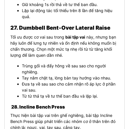
Giữ khoảng 1s rồi thả về tư thế ban đầu.
Lặp lại động tác tối thiểu trên 8 lần để tăng hiệu
quả.
27. Dumbbell Bent-Over Lateral Raise
Tối ưu được cơ vai sau trong
bài tập vai
này, nhưng bạn
hãy luôn để lưng tự nhiên và ổn định nếu không muốn bị
chấn thương. Chọn một mức tạ nhẹ rồi từ từ tăng khối
lượng để làm quen dần nhé.
Trùng gối và đẩy hông về sau sao cho người
nghiêng.
Tay nắm chặt tạ, lòng bàn tay hướng vào nhau.
Đưa tạ về sau sao cho cảm nhận rõ áp lực ở phần
vai sau.
Từ từ thả tạ về tư thế ban đầu và lặp lại.
28. Incline Bench Press
Thực hiện bài tập vai trên ghế nghiêng, bài tập Incline
Bench Press giúp phát triển các nhóm cơ ở thân trên đó
chính là: ngực, vai, tay sau, cẳng tay.