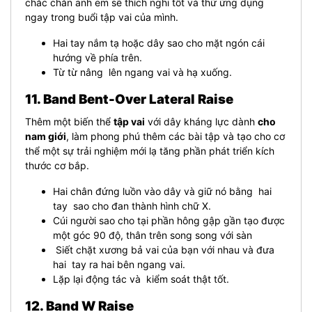
chắc chắn anh em sẽ thích nghi tốt và thử ứng dụng
ngay trong buổi tập vai của mình.
Hai tay nắm tạ hoặc dây sao cho mặt ngón cái
hướng về phía trên.
Từ từ nâng lên ngang vai và hạ xuống.
11. Band Bent-Over Lateral Raise
Thêm một biến thể
tập vai
với dây kháng lực dành
cho
nam giới
, làm phong phú thêm các bài tập và tạo cho cơ
thể một sự trải nghiệm mới lạ tăng phần phát triển kích
thước cơ bắp.
Hai chân đứng luồn vào dây và giữ nó bằng hai
tay sao cho đan thành hình chữ X.
Cúi người sao cho tại phần hông gập gần tạo được
một góc 90 độ, thân trên song song với sàn
Siết chặt xương bả vai của bạn với nhau và đưa
hai tay ra hai bên ngang vai.
Lặp lại động tác và kiểm soát thật tốt.
12. Band W Raise