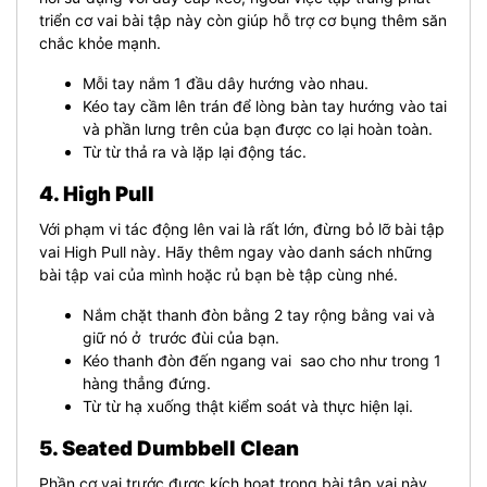
triển cơ vai bài tập này còn giúp hỗ trợ cơ bụng thêm săn
chắc khỏe mạnh.
Mỗi tay nắm 1 đầu dây hướng vào nhau.
Kéo tay cầm lên trán để lòng bàn tay hướng vào tai
và phần lưng trên của bạn được co lại hoàn toàn.
Từ từ thả ra và lặp lại động tác.
4. High Pull
Với phạm vi tác động lên vai là rất lớn, đừng bỏ lỡ bài tập
vai High Pull này. Hãy thêm ngay vào danh sách những
bài tập vai của mình hoặc rủ bạn bè tập cùng nhé.
Nắm chặt thanh đòn bằng 2 tay rộng bằng vai và
giữ nó ở trước đùi của bạn.
Kéo thanh đòn đến ngang vai sao cho như trong 1
hàng thẳng đứng.
Từ từ hạ xuống thật kiểm soát và thực hiện lại.
5. Seated Dumbbell Clean
Phần cơ vai trước được kích hoạt trong bài tập vai này