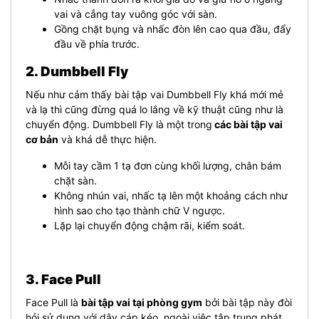
vai và cẳng tay vuông góc với sàn.
Gồng chặt bụng và nhấc đòn lên cao qua đầu, đẩy
đầu về phía trước.
2. Dumbbell Fly
Nếu như cảm thấy bài tập vai Dumbbell Fly khá mới mẻ
và lạ thì cũng đừng quá lo lắng về kỹ thuật cũng như là
chuyển động. Dumbbell Fly là một trong
các bài tập vai
cơ bản
và khá dễ thực hiện.
Mỗi tay cầm 1 tạ đơn cùng khối lượng, chân bám
chặt sàn.
Không nhún vai, nhấc tạ lên một khoảng cách như
hình sao cho tạo thành chữ V ngược.
Lặp lại chuyển động chậm rãi, kiểm soát.
3. Face Pull
Face Pull là
bài tập vai tại phòng gym
bởi bài tập này đòi
hỏi sử dụng với dây cáp kéo, ngoài việc tập trung phát