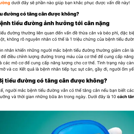
đường
dưới đây sẽ phần nào giúp bạn khắc phục được vấn đề này!
iểu đường có tăng cân được không?
 Bệnh tiểu đường ảnh hưởng tới cân nặng
iểu đường thường liên quan đến vấn đề thừa cân và béo phì, đặc biệt
ột, không rõ nguyên nhân có thể là 1 triệu chứng của bệnh tiểu đườ
n nhân khiến những người mắc bệnh tiểu đường thường giảm cân là 
n để điều chỉnh lượng đường trong máu của cơ thể để cung cấp năng 
và các mô cơ để cung cấp năng lượng cho cơ thể.
Tình trạng này càn
mỡ và cơ. Kết quả là bệnh nhân tiếp tục sụt cân, gầy đi, người ốm yế
 Bị tiểu đường có tăng cân được không?
tế, người mắc bệnh tiểu đường vẫn có thể tăng cân nếu bạn biết c
ưỡng và thời gian những bữa ăn trong ngày. Dưới đây là 10
cách tă