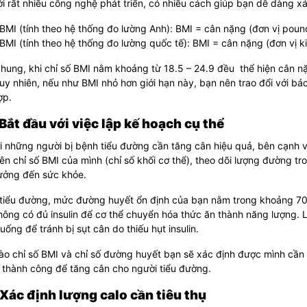
ới rất nhiều công nghệ phát triển, có nhiều cách giúp bạn dễ dàng xá
BMI (tính theo hệ thống đo lường Anh): BMI =
cân nặng (đơn vị pound,
BMI (tính theo hệ thống đo lường quốc tế): BMI =
cân nặng (đơn vị ki
hung, khi chỉ số BMI nằm khoảng từ 18.5 – 24.9 đều thể hiện cân nặ
uy nhiên, nếu như BMI nhỏ hơn giới hạn này, bạn nên trao đổi với b
ợp.
 Bắt đầu với việc lập kế hoạch cụ thể
i những người bị bệnh tiểu đường cần tăng cân hiệu quả, bên cạnh 
ên chỉ số BMI của mình (chỉ số khối cơ thể), theo dõi lượng đường 
ưởng đến sức khỏe.
ị tiểu đường, mức đường huyết ổn định của bạn nằm trong khoảng 
ông có đủ insulin để cơ thể chuyển hóa thức ăn thành năng lượng. L
uống để tránh bị sụt cân do thiếu hụt insulin.
o chỉ số BMI và chỉ số đường huyết bạn sẽ xác định được mình cần l
 thành công để tăng cân cho người tiểu đường.
 Xác định lượng calo cần tiêu thụ