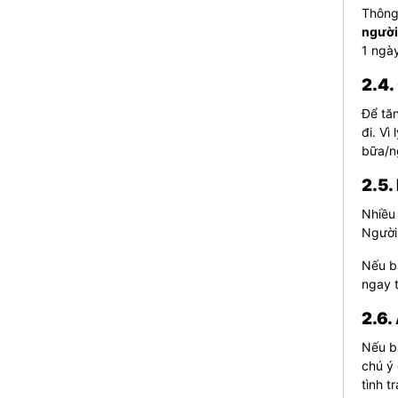
Thông
người
1 ngày
2.4.
Để tăn
đi.
Vì 
bữa/n
2.5.
Nhiều
Người 
Nếu b
ngay t
2.6.
Nếu b
chú ý
tình t