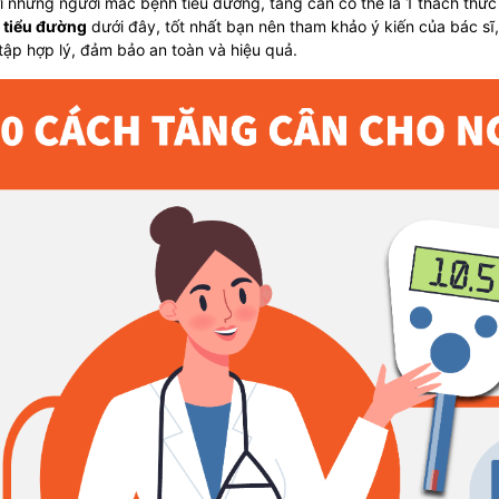
i những người mắc bệnh tiểu đường, tăng cân có thể là 1 thách thức 
 tiểu đường
dưới đây, tốt nhất bạn nên tham khảo ý kiến ​​của bác s
tập hợp lý, đảm bảo an toàn và hiệu quả.