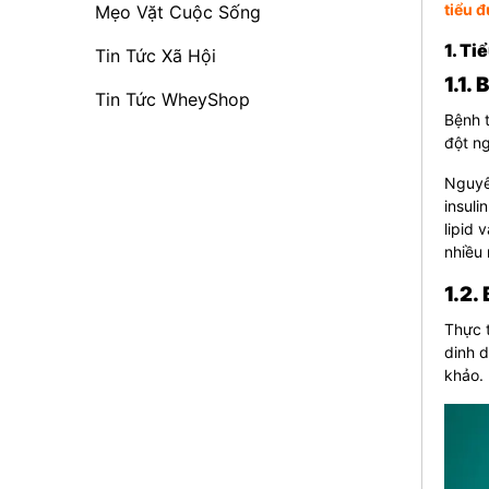
tiểu 
Mẹo Vặt Cuộc Sống
1. T
Tin Tức Xã Hội
1.1.
Tin Tức WheyShop
Bệnh t
đột ng
Nguyê
insuli
lipid 
nhiều 
1.2.
Thực 
dinh d
khảo.