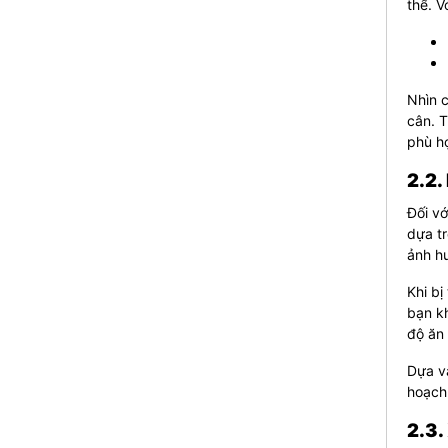
thể. V
Nhìn c
cân. T
phù h
2.2.
Đối vớ
dựa tr
ảnh h
Khi b
bạn kh
độ ăn 
Dựa và
hoạch
2.3.