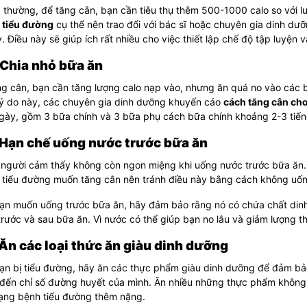
 thường, để tăng cân, bạn cần tiêu thụ thêm 500-1000 calo so với 
 tiểu đường
cụ thể nên trao đổi với bác sĩ hoặc chuyên gia dinh dưỡ
. Điều này sẽ giúp ích rất nhiều cho việc thiết lập chế độ tập luyện 
 Chia nhỏ bữa ăn
g cân, bạn cần tăng lượng calo nạp vào, nhưng ăn quá no vào các b
lý do này, các chuyên gia dinh dưỡng khuyến cáo
cách tăng cân ch
gày, gồm 3 bữa chính và 3 bữa phụ cách bữa chính khoảng 2-3 tiến
 Hạn chế uống nước trước bữa ăn
 người cảm thấy không còn ngon miệng khi uống nước trước bữa ăn. 
tiểu đường muốn tăng cân nên tránh điều này bằng cách không uống 
ạn muốn uống trước bữa ăn, hãy đảm bảo rằng nó có chứa chất din
rước và sau bữa ăn. Vì nước có thể giúp bạn no lâu và giảm lượng th
 Ăn các loại thức ăn giàu dinh dưỡng
ạn bị tiểu đường, hãy ăn các thực phẩm giàu dinh dưỡng để đảm bảo
 đến chỉ số đường huyết của mình.
Ăn nhiều những thực phẩm không 
rạng bệnh tiểu đường thêm nặng.