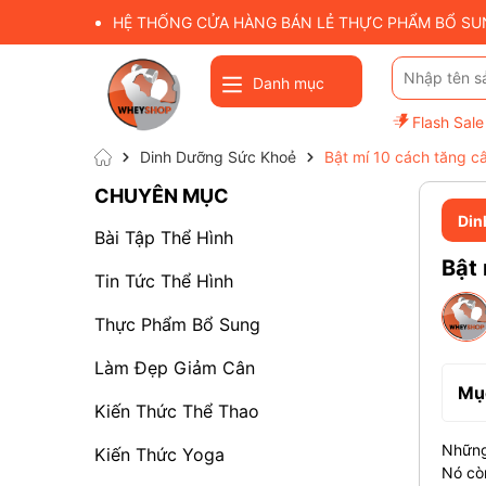
HỆ THỐNG CỬA HÀNG BÁN LẺ THỰC PHẨM BỔ SUNG
Danh mục
Flash Sale
Dinh Dưỡng Sức Khoẻ
Bật mí 10 cách tăng c
CHUYÊN MỤC
Din
Bài Tập Thể Hình
Bật 
Tin Tức Thể Hình
Thực Phẩm Bổ Sung
Làm Đẹp Giảm Cân
Mục
Kiến Thức Thể Thao
Những 
Kiến Thức Yoga
Nó cò