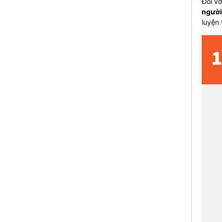
Đối vớ
người
luyện 