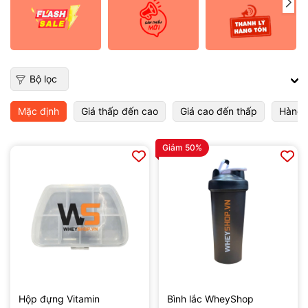
Bộ lọc
Mặc định
Giá thấp đến cao
Giá cao đến thấp
Hàng 
Giảm 50%
Hộp đựng Vitamin
Bình lắc WheyShop