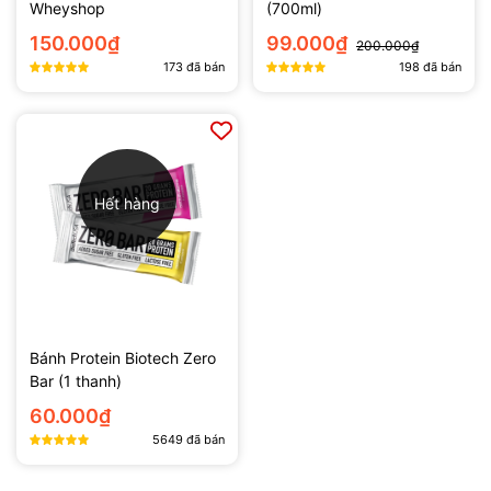
Wheyshop
(700ml)
150.000₫
99.000₫
200.000₫
173
đã bán
198
đã bán
Hết hàng
Bánh Protein Biotech Zero
Bar (1 thanh)
60.000₫
5649
đã bán