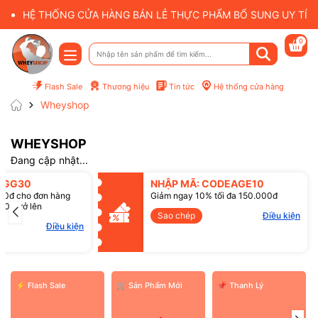
HỆ THỐNG CỬA HÀNG BÁN LẺ THỰC PHẨM BỔ SUNG UY TÍN 
0
Flash Sale
Thương hiệu
Tin tức
Hệ thống cửa hàng
Wheyshop
WHEYSHOP
Đang cập nhật...
SGG30
NHẬP MÃ: CODEAGE10
00đ cho đơn hàng
Giảm ngay 10% tối đa 150.000đ
00đ trở lên
Mã giảm giá:
Sao chép
Điều kiện
Điều kiện
Điều kiện:
⚡ Flash Sale
️🛒 Sản Phẩm Mới
📌 Thanh Lý