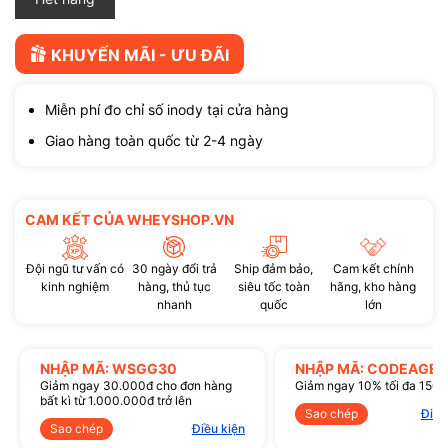
KHUYẾN MÃI - ƯU ĐÃI
Miễn phí đo chỉ số inody tại cửa hàng
Giao hàng toàn quốc từ 2-4 ngày
CAM KẾT CỦA WHEYSHOP.VN
Đội ngũ tư vấn có
30 ngày đổi trả
Ship đảm bảo,
Cam kết chính
kinh nghiệm
hàng, thủ tục
siêu tốc toàn
hãng, kho hàng
nhanh
quốc
lớn
NHẬP MÃ: WSGG30
NHẬP MÃ: CODEAGE1
Giảm ngay 30.000đ cho đơn hàng
Giảm ngay 10% tối đa 150
bất kì từ 1.000.000đ trở lên
Sao chép
Điều
Sao chép
Điều kiện