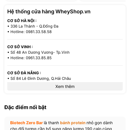
Hệ thống cửa hàng WheyShop.vn
CƠ SỞ HÀ NỘI :
• 336 La Thành - Q.Đống Đa
• Hotline: 0981.33.58.58
CƠ SỞ VINH :
• Số 48 An Dương Vương- Tp.Vinh
• Hotline: 0961.33.85.85
CƠ SỞ ĐÀ NẴNG :
• Số 84 Lê Đình Dương, Q.Hải Châu
• Hotline: 0386.33.58.58
Xem thêm
CƠ SỞ TP.HCM :
• 521/36 Cách Mạng Tháng 8 - P.13 - Q.10
Đặc điểm nổi bật
• Hotline: 0971.33.85.85
Biotech Zero Bar
là thanh
bánh protein
nhỏ gọn dành
cho đối tượng cần bổ sung năng lượng 190 calo cùng