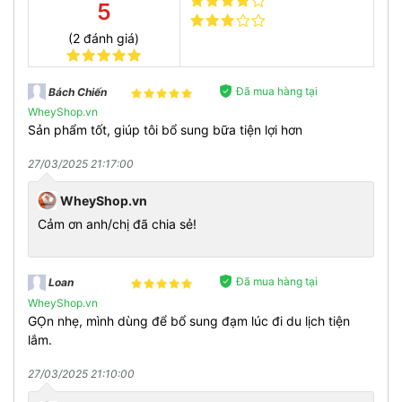
5
(2 đánh giá)
Đã mua hàng tại
Bách Chiến
WheyShop.vn
Sản phẩm tốt, giúp tôi bổ sung bữa tiện lợi hơn
27/03/2025 21:17:00
WheyShop.vn
Cảm ơn anh/chị đã chia sẻ!
Thành phần ít chất béo, hỗ trợ giảm cân hiệu quả, phù
hợp với những người đang trong chế độ ăn kiêng.
Đặc biệt, hương vị thơm ngon: Socola Dừa.
Đã mua hàng tại
Loan
WheyShop.vn
ƯU ĐIỂM VƯỢT TRỘI
GỌn nhẹ, mình dùng để bổ sung đạm lúc đi du lịch tiện
Với công nghệ sản xuất hiện đại,
Biotech USA
mang tới 1
lắm.
sản phẩm bánh protein bar hoàn toàn tinh khiết, giàu dinh
dưỡng thiết yếu, đặc biệt phù hợp đối với người chơi thể
27/03/2025 21:10:00
thao, tập gym...