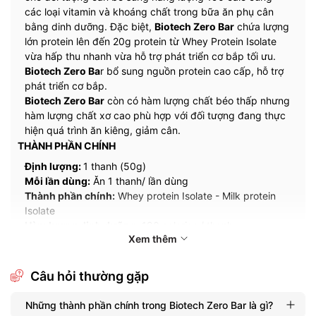
các loại vitamin và khoáng chất trong bữa ăn phụ cân
bằng dinh dưỡng. Đặc biệt,
Biotech Zero Bar
chứa lượng
lớn protein lên đến 20g protein từ Whey Protein Isolate
vừa hấp thu nhanh vừa hỗ trợ phát triển cơ bắp tối ưu.
Biotech Zero Ba
r bổ sung nguồn protein cao cấp, hỗ trợ
phát triển cơ bắp.
Biotech Zero Bar
còn có hàm lượng chất béo thấp nhưng
hàm lượng chất xơ cao phù hợp với đối tượng đang thực
hiện quá trình ăn kiêng, giảm cân.
THÀNH PHẦN CHÍNH
Định lượng:
1 thanh (50g)
Mỗi lần dùng:
Ăn 1 thanh/ lần dùng
Thành phần chính:
Whey protein Isolate - Milk protein
Isolate
Hàm lượng dinh dưỡng:
190 calories / thanh
Xem thêm
Hàm lượng Protein:
20g Protein
Thành phần khác:
Câu hỏi thường gặp
11g Carb
7.5g Fat
6g Fiber
Những thành phần chính trong Biotech Zero Bar là gì?