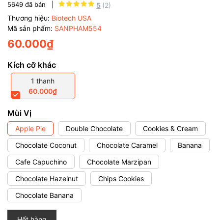
5649
đã bán |
5
(2)
Thương hiệu:
Biotech USA
Mã sản phẩm:
SANPHAM554
60.000₫
Kích cỡ khác
1 thanh
60.000₫
Mùi Vị
Apple Pie
Double Chocolate
Cookies & Cream
Chocolate Coconut
Chocolate Caramel
Banana
Cafe Capuchino
Chocolate Marzipan
Chocolate Hazelnut
Chips Cookies
Chocolate Banana
Hết hàng