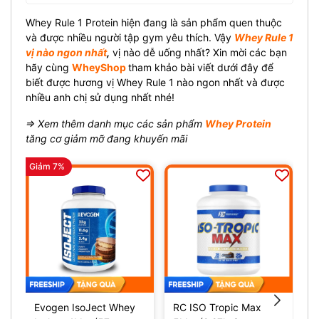
Whey Rule 1 Protein hiện đang là sản phẩm quen thuộc
và được nhiều người tập gym yêu thích. Vậy
Whey Rule 1
vị nào ngon nhất
,
vị nào dễ uống nhất? Xin mời các bạn
hãy cùng
WheyShop
tham khảo bài viết dưới đây để
biết được hương vị Whey Rule 1 nào ngon nhất và được
nhiều anh chị sử dụng nhất nhé!
⇒ Xem thêm danh mục các sản phẩm
Whey Protein
tăng cơ giảm mỡ đang khuyến mãi
Giảm 7%
Evogen IsoJect Whey
RC ISO Tropic Max
L