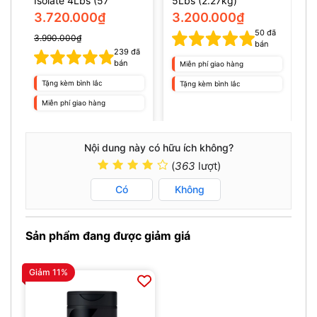
Isolate 4Lbs (57
5Lbs (2.27kg)
1
servings)
I
3.720.000₫
3.200.000₫
s
50
đã
3.990.000₫
bán
239
đã
bán
Miễn phí giao hàng
Tặng kèm bình lắc
Tặng kèm bình lắc
Miễn phí giao hàng
Nội dung này có hữu ích không?
(
363
lượt)
Có
Không
Sản phẩm đang được giảm giá
Giảm 11%