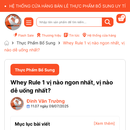
HỆ THỐNG CỬA HÀNG BÁN LẺ THỰC PHẨM BỔ SUNG UY TÍN 
0
Flash Sale
Thương hiệu
Tin tức
Hệ thống cửa hàng
Thực Phẩm Bổ Sung
Whey Rule 1 vị nào ngon nhất, vị
nào dễ uống nhất?
Thực Phẩm Bổ Sung
Whey Rule 1 vị nào ngon nhất, vị nào
dễ uống nhất?
Đinh Văn Trường
11.07 ngày 09/07/2025
Mục lục bài viết
[Xem thêm]