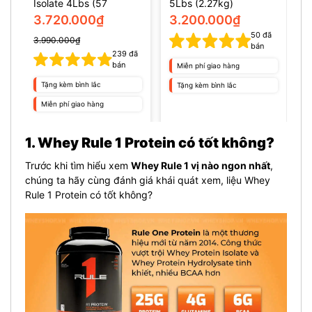
Isolate 4Lbs (57
5Lbs (2.27kg)
1
servings)
I
3.720.000₫
3.200.000₫
s
50
đã
3.990.000₫
bán
239
đã
bán
Miễn phí giao hàng
Tặng kèm bình lắc
Tặng kèm bình lắc
Miễn phí giao hàng
1. Whey Rule 1 Protein có tốt không?
Trước khi tìm hiểu xem
Whey Rule 1 vị nào ngon nhất
,
chúng ta hãy cùng đánh giá khái quát xem, liệu Whey
Rule 1 Protein có tốt không?