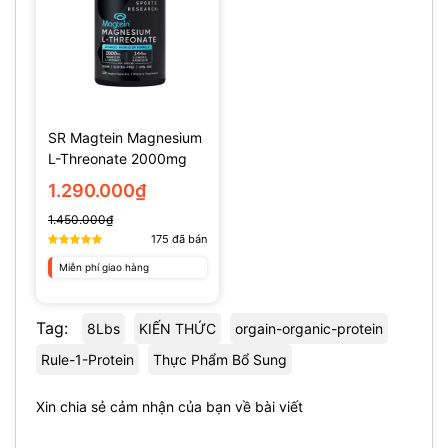
SR Magtein Magnesium
L-Threonate 2000mg
(135 Viên)
1.290.000₫
1.450.000₫
175
đã bán
Miễn phí giao hàng
Tag:
8Lbs
KIẾN THỨC
orgain-organic-protein
Rule-1-Protein
Thực Phẩm Bổ Sung
Xin chia sẻ cảm nhận của bạn về bài viết