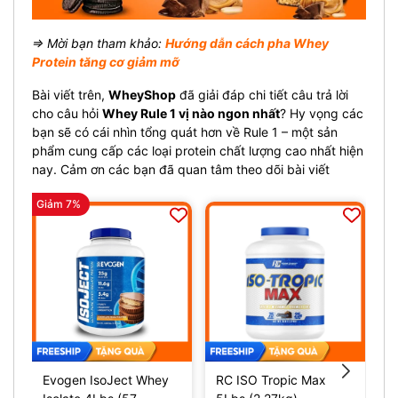
⇒ Mời bạn tham khảo:
Hướng dẫn cách pha Whey
Protein tăng cơ giảm mỡ
Bài viết trên,
WheyShop
đã giải đáp chi tiết câu trả lời
cho câu hỏi
Whey Rule 1 vị nào ngon nhất
? Hy vọng các
bạn sẽ có cái nhìn tổng quát hơn về Rule 1 – một sản
phẩm cung cấp các loại protein chất lượng cao nhất hiện
nay. Cảm ơn các bạn đã quan tâm theo dõi bài viết
Giảm 7%
Evogen IsoJect Whey
RC ISO Tropic Max
L